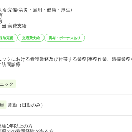
保険:完備(労災・雇用・健康・厚生)
有
有
手当:実費支給
保険完備
交通費支給
賞与・ボーナスあり
ニックにおける看護業務及び付帯する業務(事務作業、清掃業務
に訪問診療
ニック
員
常勤（日勤のみ）
経験1年以上の方
医療での看護経験がある方