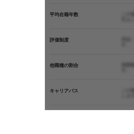
この
平均在籍年数
伝え
昇給
評価制度
す。
他職
他職種の割合
す。
この
キャリアパス
しま