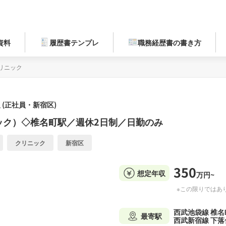
資料
履歴書テンプレ
職務経歴書の書き方
リニック
(正社員・新宿区)
ック）◇椎名町駅／週休2日制／日勤のみ
クリニック
新宿区
350
想定年収
万円~
※この限りではあ
西武池袋線 椎名
最寄駅
西武新宿線 下落