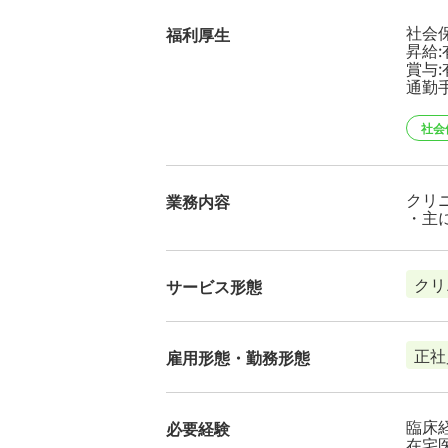
社会
福利厚生
昇給:
賞与:
通勤
社会
クリ
業務内容
・主
クリ
サービス形態
正社
雇用形態・勤務形態
臨床
必要経験
在宅