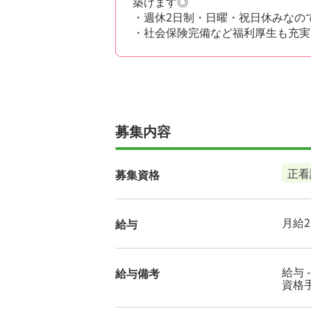
築けます◎
・週休2日制・日曜・祝日休みなの
・社会保険完備など福利厚生も充実
募集内容
正看
募集資格
月給25
給与
給与 
給与備考
資格手