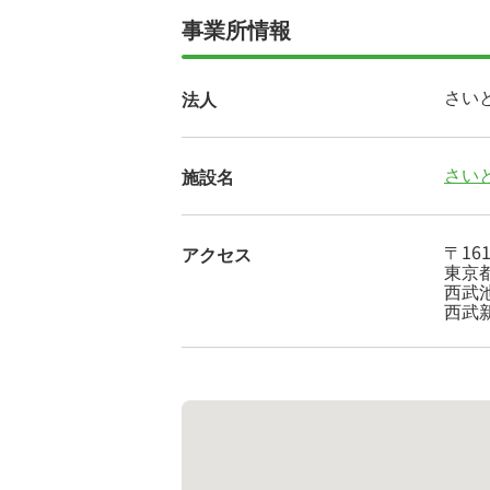
事業所情報
さい
法人
さい
施設名
〒161
アクセス
東京都
西武
西武