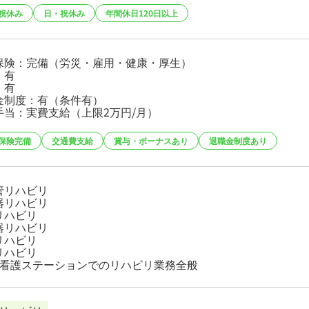
祝休み
日・祝休み
年間休日120日以上
保険：完備（労災・雇用・健康・厚生）
：有
：有
金制度：有（条件有）
手当：実費支給（上限2万円/月）
保険完備
交通費支給
賞与・ボーナスあり
退職金制度あり
管リハビリ
器リハビリ
リハビリ
器リハビリ
リハビリ
リハビリ
問看護ステーションでのリハビリ業務全般