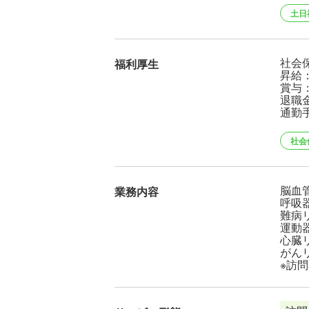
土日
社会
福利厚生
昇給
賞与
退職
通勤
社会
脳血
業務内容
呼吸
難病
運動
心臓
がん
※訪