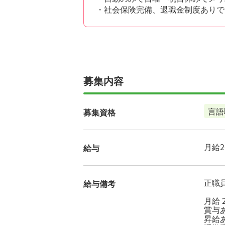
・社会保険完備、退職金制度ありで
募集内容
言語
募集資格
月給26
給与
正職員
給与備考
月給 2
賞与あ
昇給