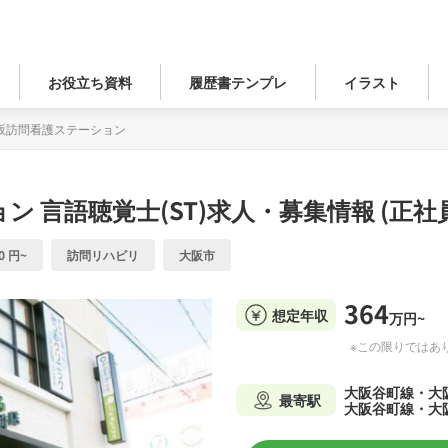
お役立ち資料
履歴書テンプレ
イラスト
坂訪問看護ステーション
ョン
言語聴覚士(ST)求人・募集情報 (正社
0 円~
訪問リハビリ
大阪市
364
想定年収
万円~
※この限りではあ
大阪谷町線・大
最寄駅
大阪谷町線・大