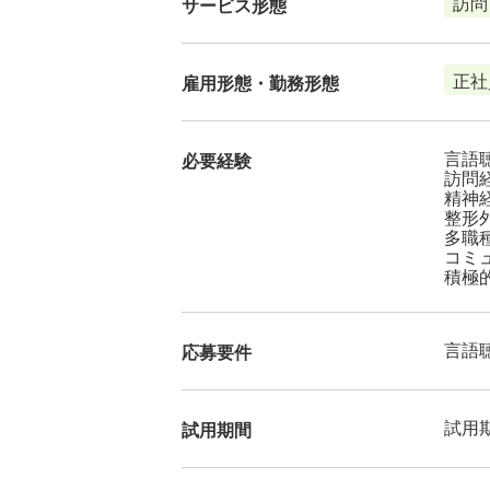
訪問
サービス形態
正社
雇用形態・勤務形態
言語
必要経験
訪問
精神
整形
多職
コミ
積極
言語
応募要件
試用
試用期間