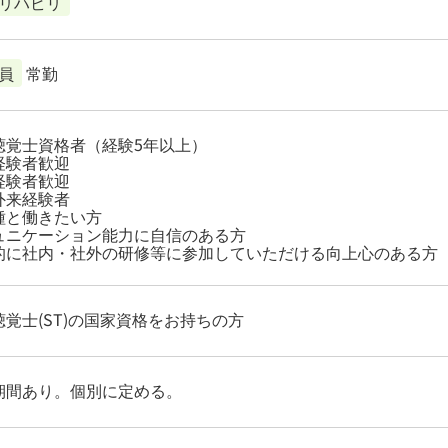
リハビリ
員
常勤
聴覚士資格者（経験5年以上）
経験者歓迎
経験者歓迎
外来経験者
種と働きたい方
ュニケーション能力に自信のある方
的に社内・社外の研修等に参加していただける向上心のある方
聴覚士(ST)の国家資格をお持ちの方
期間あり。個別に定める。