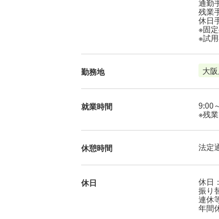
通勤
残業
休日
※固
※試
大阪
勤務地
9:0
就業時間
※残業
法定
休憩時間
休日
休日
振り
連休
年間休