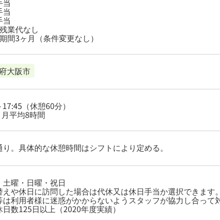
手当
手当
手当
定残業代なし
用期間3ヶ月（条件変更なし）
府大阪市
0～17:45（休憩60分）
 月平均8時間
通り。具体的な休憩時間はシフトにより定める。
：土曜・日曜・祝日
替えや休日に訪問した場合は代休又は休日手当か選択できます
等は利用者様に迷惑がかからないようスタッフが協力し合って
日数125日以上（2020年度実績）