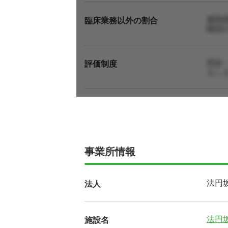
書類
臨床業務以外の割合
確認
昇給
評価制度
えし
事業所情報
法円
法人
法円
施設名