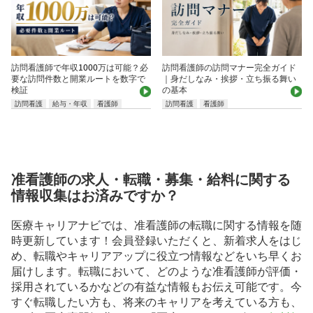
訪問看護師で年収1000万は可能？必
訪問看護師の訪問マナー完全ガイド
要な訪問件数と開業ルートを数字で
｜身だしなみ・挨拶・立ち振る舞い
検証
の基本
訪問看護
給与・年収
看護師
訪問看護
看護師
准看護師の求人・転職・募集・給料に関する
情報収集はお済みですか？
医療キャリアナビでは、准看護師の転職に関する情報を随
時更新しています！会員登録いただくと、新着求人をはじ
め、転職やキャリアアップに役立つ情報などをいち早くお
届けします。転職において、どのような准看護師が評価・
採用されているかなどの有益な情報もお伝え可能です。今
すぐ転職したい方も、将来のキャリアを考えている方も、