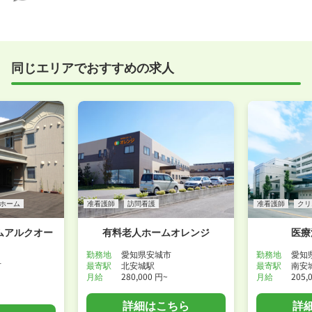
たばかり」「何から始めればいいか分からない」とい
職場見学を希望する
う方の応募も大歓迎です！
実際に職場の雰囲気を知るために対面での面接をおす
すめしていますが、企業様によってはWEB面接を導入
しているところもあります。
同じエリアでおすすめの求人
事前に確認することは可能ですので、お気軽にお申し
付けください！
WEB面接可能か確認する
ホーム
准看護師
訪問看護
准看護師
クリ
ムアルクオー
有料老人ホームオレンジ
医療
勤務地
愛知県安城市
勤務地
愛知
市
最寄駅
北安城駅
最寄駅
南安
月給
280,000 円~
月給
205,
詳細はこちら
詳