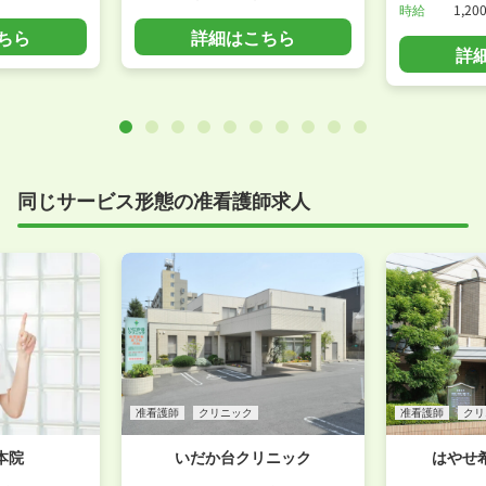
時給
1,20
ちら
詳細はこちら
詳
同じサービス形態の准看護師求人
准看護師
クリニック
准看護師
クリ
本院
いだか台クリニック
はやせ