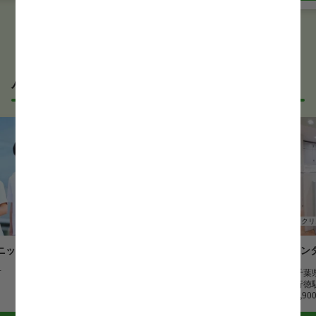
パート・アルバイトの正看護師求人
正看護師
訪問看護
正看護師
クリ
ニック
ケアンド松戸訪問看護ステーシ
森メン
ョン
市
勤務地
千葉
勤務地
千葉県松戸市
最寄駅
行徳
最寄駅
新八柱駅
時給
1,90
時給
1,150 円~2,500 円