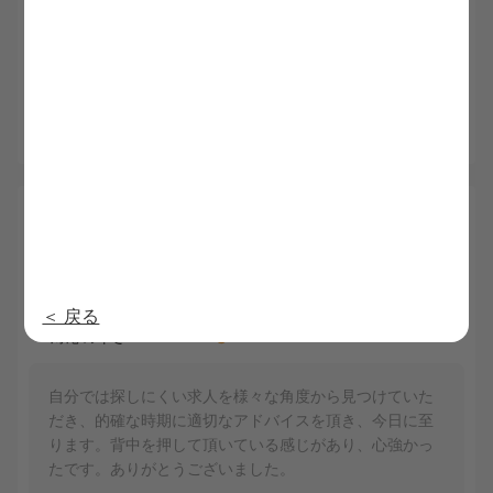
訪問看護ステーションを自分で探すのには限界を感じて
いたので、条件などをお伝えしたら、それに近い条件の
所を探してくださりました。今回は私が気になってたと
ころを偶然にも紹介してくださり、とても満足していま
す。
5.0
山内 50代
総合
内定日：2025/2/22
5
5
利用満足度
担当者の質
5
5
求人満足度
提供情報の質
＜ 戻る
5
対応の早さ
自分では探しにくい求人を様々な角度から見つけていた
だき、的確な時期に適切なアドバイスを頂き、今日に至
ります。背中を押して頂いている感じがあり、心強かっ
たです。ありがとうございました。