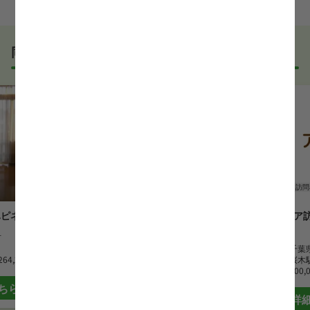
う方の応募も大歓迎です！
実際に職場の雰囲気を知るために対面での面接をおす
すめしていますが、企業様によってはWEB面接を導入
しているところもあります。
同じエリアでおすすめの求人
事前に確認することは可能ですので、お気軽にお申し
付けください！
WEB面接可能か確認する
正看護師
クリニック
正看護師
訪問
ハピネス浜野
古川内科医院
アネラケア
ン
市
勤務地
千葉県千葉市
最寄駅
京成大和田駅
勤務地
千葉
264,200 円
時給
1,800 円~
最寄駅
桜木
月給
300,
ちら
詳細はこちら
詳