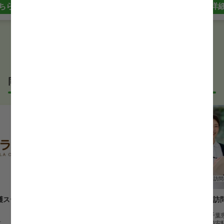
ちら
詳
詳細はこちら
同じサービス形態の正看護師求人
正看護師
訪問看護
正看護師
訪問
護ステーショ
ケアンド松戸訪問看護ステーシ
リボン結訪
ョン
勤務地
千葉
市
勤務地
千葉県松戸市
最寄駅
浦安