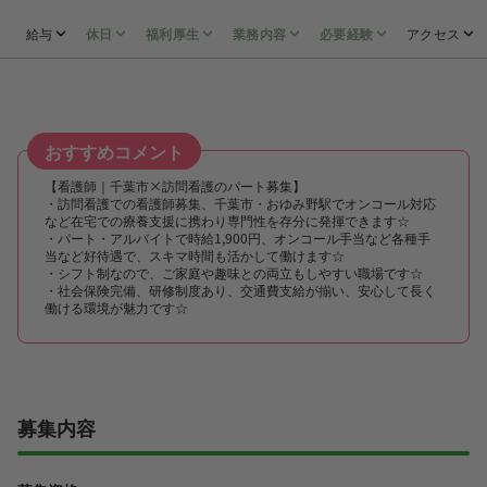
給与
休日
福利厚生
業務内容
必要経験
アクセス
おすすめコメント
【看護師｜千葉市×訪問看護のパート募集】
・訪問看護での看護師募集、千葉市・おゆみ野駅でオンコール対応
など在宅での療養支援に携わり専門性を存分に発揮できます☆
・パート・アルバイトで時給1,900円、オンコール手当など各種手
当など好待遇で、スキマ時間も活かして働けます☆
・シフト制なので、ご家庭や趣味との両立もしやすい職場です☆
・社会保険完備、研修制度あり、交通費支給が揃い、安心して長く
働ける環境が魅力です☆
募集内容