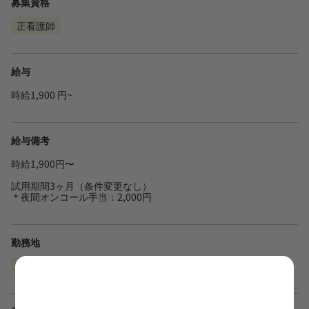
募集資格
正看護師
給与
時給1,900 円~
給与備考
時給1,900円〜
試用期間3ヶ月（条件変更なし）
＊夜間オンコール手当：2,000円
勤務地
千葉県千葉市