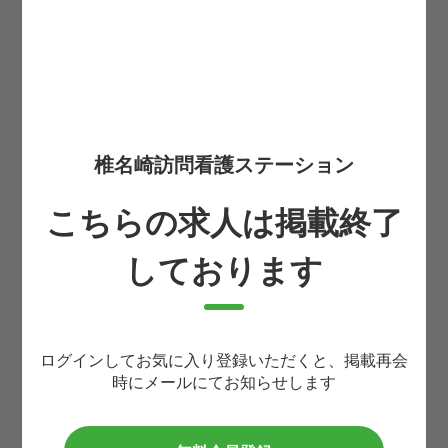
お住まいの都道府県
必須
お名前
必須
椎名崎訪問看護ステーション
こちらの求人は掲載終了
生まれ年(西暦4桁)
必須
しております
携帯番号
必須
ログインしてお気に入り登録いただくと、掲載再会
時にメールにてお知らせします
メールアドレス
必須