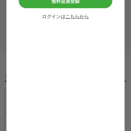
無料会員登録
利用規約
等に同意して
ログインは
こちらから
この求人に問い合わせる
ご応募・ご利用の流れ
①無料登録
たった30秒で、必要最低限の情報入力
だけでご登録が完了します！
②ご希望条件のヒアリング
医療業界に詳しいエージェントが、
LINEや電話でご希望条件をお伺いしま