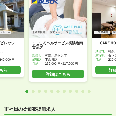
人ホーム
柔道整復師
訪問マッサージ
柔道整復師
整
グビレッジ
まごころベルサービス横浜港南
CARE H
営業所
浜市
勤務地
神奈
勤務地
神奈川県横浜市
最寄駅
セン
240,000 円
最寄駅
下永谷駅
月給
230,
月給
292,000 円~317,000 円
ちら
詳
詳細はこちら
正社員の柔道整復師求人