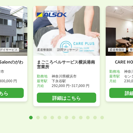
デイサービス
柔道整復師
訪問マッサージ
柔道整復師
整
alonのがわ
まごころベルサービス横浜港南
CARE H
営業所
崎市
勤務地
神奈
勤務地
神奈川県横浜市
最寄駅
セン
300,000 円
最寄駅
下永谷駅
月給
230,
月給
292,000 円~317,000 円
ちら
詳
詳細はこちら