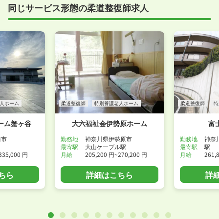
同じサービス形態の柔道整復師求人
人ホーム
柔道整復師
特別養護老人ホーム
柔道整復師
特
ーム蟹ヶ谷
大六福祉会伊勢原ホーム
富
崎市
勤務地
神奈川県伊勢原市
勤務地
神奈
最寄駅
大山ケーブル駅
最寄駅
駅
335,000 円
月給
205,200 円~270,200 円
月給
261,
ちら
詳細はこちら
詳