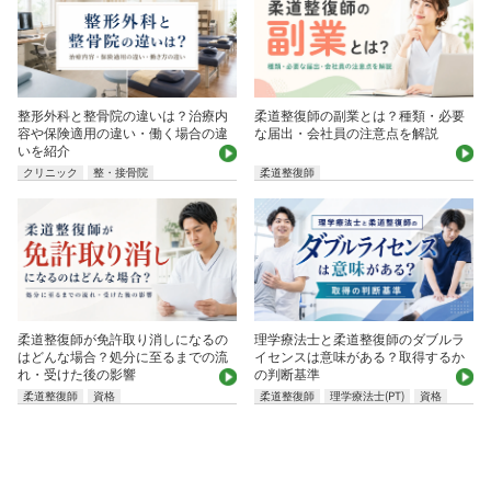
整形外科と整骨院の違いは？治療内
柔道整復師の副業とは？種類・必要
容や保険適用の違い・働く場合の違
な届出・会社員の注意点を解説
いを紹介
クリニック
整・接骨院
柔道整復師
柔道整復師が免許取り消しになるの
理学療法士と柔道整復師のダブルラ
はどんな場合？処分に至るまでの流
イセンスは意味がある？取得するか
れ・受けた後の影響
の判断基準
柔道整復師
資格
柔道整復師
理学療法士(PT)
資格