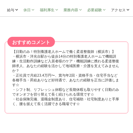
給与
休日
福利厚生
業務内容
必要経験
アクセス
おすすめコメント
【日勤のみ！特別養護老人ホームで働く柔道整復師（横浜市）】
・横浜市・洋光台駅から徒歩14分の特別養護老人ホームで機能訓
練・生活動作訓練など入居者様のケア・機能訓練に携わる柔道整復
師求人、あなたの経験を活かして地域医療・介護を支えてみません
か？
・正社員で月給23.4万円〜、賞与年2回・資格手当・住宅手当など
各種手当・昇給ありなど好待遇で、あなたの経験を正当に評価しま
す☆
・シフト制、リフレッシュ休暇など長期休暇も取りやすく日勤のみ
でオンオフを切り替えて長く続けられる環境です☆
・社会保険完備、退職金制度あり、住宅補助・社宅制度ありと手厚
く、腰を据えて長く活躍できる職場です☆