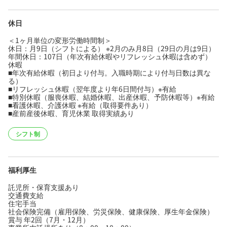
休日
＜1ヶ月単位の変形労働時間制＞
休日：月9日（シフトによる） ※2月のみ月8日（29日の月は9日）
年間休日：107日（年次有給休暇やリフレッシュ休暇は含めず）
休暇
■年次有給休暇（初日より付与。入職時期により付与日数は異な
る）
■リフレッシュ休暇（翌年度より年6日間付与）※有給
■特別休暇（服喪休暇、結婚休暇、出産休暇、予防休暇等）※有給
■看護休暇、介護休暇 ※有給（取得要件あり）
■産前産後休暇、育児休業 取得実績あり
シフト制
福利厚生
託児所・保育支援あり
交通費支給
住宅手当
社会保険完備（雇用保険、労災保険、健康保険、厚生年金保険）
賞与 年2回（7月・12月）