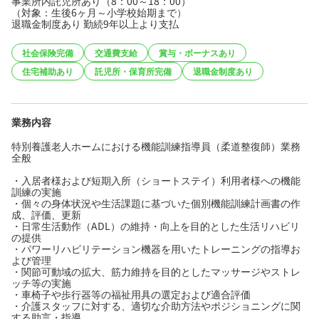
事業所内託児所あり（8：00～18：00）
（対象：生後6ヶ月～小学校始期まで）
退職金制度あり 勤続9年以上より支払
社会保険完備
交通費支給
賞与・ボーナスあり
住宅補助あり
託児所・保育所完備
退職金制度あり
業務内容
特別養護老人ホームにおける機能訓練指導員（柔道整復師）業務
全般
・入居者様および短期入所（ショートステイ）利用者様への機能
訓練の実施
・個々の身体状況や生活課題に基づいた個別機能訓練計画書の作
成、評価、更新
・日常生活動作（ADL）の維持・向上を目的とした生活リハビリ
の提供
・パワーリハビリテーション機器を用いたトレーニングの指導お
よび管理
・関節可動域の拡大、筋力維持を目的としたマッサージやストレ
ッチ等の実施
・車椅子や歩行器等の福祉用具の選定および適合評価
・介護スタッフに対する、適切な介助方法やポジショニングに関
する助言・指導