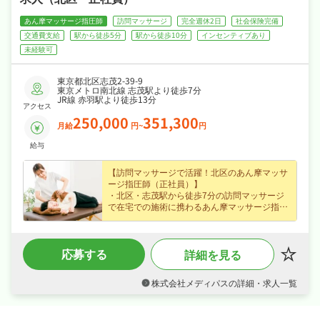
あん摩マッサージ指圧師
訪問マッサージ
完全週休2日
社会保険完備
交通費支給
駅から徒歩5分
駅から徒歩10分
インセンティブあり
未経験可
東京都北区志茂2-39-9
東京メトロ南北線 志茂駅より徒歩7分
JR線 赤羽駅より徒歩13分
アクセス
250,000
351,300
月給
円~
円
給与
【訪問マッサージで活躍！北区のあん摩マッサ
ージ指圧師（正社員）】
・北区・志茂駅から徒歩7分の訪問マッサージ
で在宅での施術に携わるあん摩マッサージ指圧
師求人、資格を活かせるこの環境で新たな一歩
を踏み出しませんか？
・月給25〜35.1万円の正社員求人、腰を据えて
応募する
詳細を見る
長く活躍できます！
・完全週休2日制・日曜・祝日休み、日勤のみ
で夏季休暇・年末年始休暇など長期休暇も取り
株式会社メディパスの詳細・求人一覧
やすくプライベートも大切にしながら働けま
す！
・社会保険完備、研修制度あり、制服貸与など