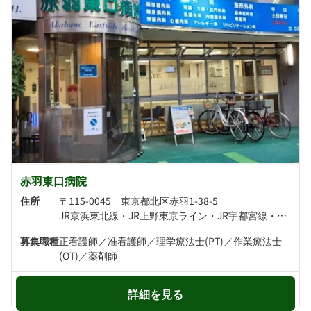
赤羽東口病院
住所
〒115-0045 東京都北区赤羽1-38-5
JR京浜東北線・JR上野東京ライン・JR宇都宮線・JR湘南新宿ライン・JR埼京線・JR高崎線 赤羽駅より徒歩4分 東京メトロ南北線・埼玉高速鉄道 赤羽岩淵駅より徒歩4分
募集職種
正看護師／准看護師／理学療法士(PT)／作業療法士
(OT)／薬剤師
詳細を見る