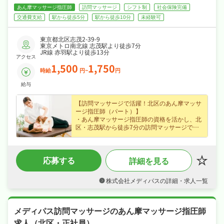
あん摩マッサージ指圧師
訪問マッサージ
シフト制
社会保険完備
交通費支給
駅から徒歩5分
駅から徒歩10分
未経験可
東京都北区志茂2-39-9
東京メトロ南北線 志茂駅より徒歩7分
JR線 赤羽駅より徒歩13分
アクセス
1,500
1,750
時給
円~
円
給与
【訪問マッサージで活躍！北区のあん摩マッサ
ージ指圧師（パート）】
・あん摩マッサージ指圧師の資格を活かし、北
区・志茂駅から徒歩7分の訪問マッサージで在
宅での施術をお任せ、ブランクのある方も歓迎
でじっくり成長できます♪
・パート・アルバイトで時給1,500円、ライフ
応募する
詳細を見る
スタイルに合わせて無理なく働けます♪
・シフト制でメリハリよく働け、ワークライフ
バランスも抜群♪
株式会社メディパスの詳細・求人一覧
・社会保険完備が揃い、安心して長く働ける環
境が魅力です♪
メディパス訪問マッサージのあん摩マッサージ指圧師
求人（北区・正社員）