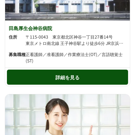
田島厚生会神谷病院
住所
〒115-0043 東京都北区神谷一丁目27番14号
東京メトロ南北線 王子神谷駅より徒歩6分 JR京浜東北線 東十条駅より徒歩8分
募集職種
正看護師／准看護師／作業療法士(OT)／言語聴覚士
(ST)
詳細を見る