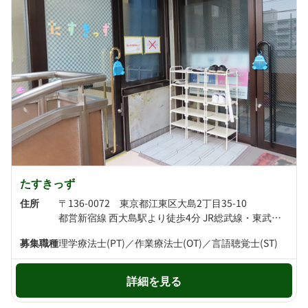
たすきっず
住所
〒136-0072 東京都江東区大島2丁目35-10
都営新宿線 西大島駅より徒歩4分 JR総武線・東武亀戸線 亀戸駅より徒歩8分
募集職種
理学療法士(PT)／作業療法士(OT)／言語聴覚士(ST)
詳細を見る