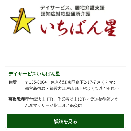
デイサービスいちばん星
住所
〒135-0004 東京都江東区森下2-17-7 さくらマンション2A
都営新宿線・都営大江戸線 森下駅より徒歩4分 東京メトロ半蔵門線・都営大江戸線 清澄白河駅より徒歩5分
募集職種
理学療法士(PT)／作業療法士(OT)／柔道整復師／あ
ん摩マッサージ指圧師／鍼灸師
詳細を見る