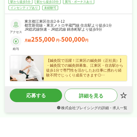
駅から徒歩5分
駅から徒歩10分
賞与・ボーナスあり
インセンティブあり
未経験可
東京都江東区住吉2-8-12
都営新宿線・東京メトロ半蔵門線 住吉駅より徒歩1分
JR総武線快速・JR総武線 錦糸町駅より徒歩9分
アクセス
255,000
500,000
月給
円~
円
給与
【鍼灸院で活躍！江東区の鍼灸師（正社員）】
・鍼灸院での鍼灸師募集、江東区・住吉駅から
徒歩1分で専門性を活かしたお仕事に携わり経
験不問でじっくり成長できます◎
・月給25.5〜50万円（正社員）、賞与あり・昇
給ありなど好待遇で、あなたの経験を正当に評
価します◎
応募する
詳細を見る
・完全週休2日制・日曜・祝日休み、夏季休
暇・年末年始休暇など長期休暇も取りやすく日
勤のみでオンオフを切り替えて長く続けられる
株式会社ブレイシングの詳細・求人一覧
環境です◎
・社会保険完備、研修制度ありで、あなたの
「働きたい」を全力でサポートします◎