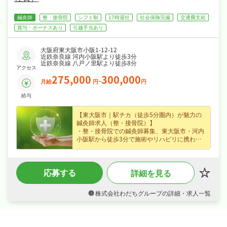
鍼灸師
整・接骨院
シフト制
17時退社
社会保険完備
交通費支給
賞与・ボーナスあり
引越手当あり
大阪府東大阪市小阪1-12-12
近鉄奈良線 河内小阪駅より徒歩3分
近鉄奈良線 八戸ノ里駅より徒歩8分
アクセス
275,000
300,000
月給
円~
円
給与
【東大阪市｜駅チカ（徒歩5分圏内）が魅力の
鍼灸師求人（整・接骨院）】
・整・接骨院での鍼灸師募集、東大阪市・河内
小阪駅から徒歩3分で施術やリハビリに携わり
スキルを活かして活躍できます♪
・正社員で月給27.5〜30万円、賞与ありなど好
待遇で、あなたの経験を正当に評価します♪
応募する
詳細を見る
・シフト制・日曜・祝日休みなので、日勤のみ
でご家庭や趣味との両立もしやすい職場です♪
・社会保険完備と手厚く、腰を据えて長く活躍
株式会社わだちグループの詳細・求人一覧
できる職場です♪