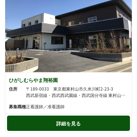
ひがしむらやま翔裕園
住所
〒189-0033 東京都東村山市久米川町2-23-3
西武新宿線・西武西武園線・西武国分寺線 東村山駅より徒歩16分 西武新宿線 久米川駅より徒歩20分
募集職種
正看護師／准看護師
詳細を見る