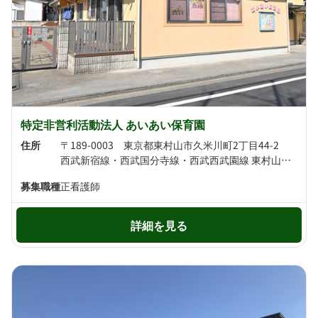
特定非営利活動法人 あいあい保育園
住所
〒189-0003 東京都東村山市久米川町2丁目44-2
西武新宿線・西武国分寺線・西武西武園線 東村山駅より徒歩20分 JR武蔵野線 新秋津駅より徒歩21分
募集職種
正看護師
詳細を見る