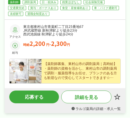
薬剤師
調剤薬局
日・祝休み
残業ほぼなし
社会保険完備
交通費支給
賞与・ボーナスあり
食堂・昼食補助あり
車・バイク通勤可
未経験可
退職金制度あり
東京都東村山市青葉町二丁目25番地67
JR武蔵野線 新秋津駅より徒歩23分
西武池袋線 秋津駅より徒歩24分
アクセス
2,200
2,300
時給
円~
円
給与
【薬剤師募集、東村山市の調剤薬局｜高時給】
・薬剤師の資格を活かし、東村山市の調剤薬局
で調剤・服薬指導をお任せ、ブランクのある方
も歓迎なので安心してスタートできます☆
・賞与年2回・昇給ありなど好待遇で、時給
2,200円のパート・アルバイト求人、効率よく
収入を得られます☆
応募する
詳細を見る
・日曜・祝日休みでメリハリよく働け、年末年
始休暇など長期休暇も取りやすくワークライフ
バランスも抜群☆
ラルゴ薬局の詳細・求人一覧
・社会保険完備、退職金制度あり、食事補助あ
りで、あなたの「働きたい」を全力でサポート
します☆