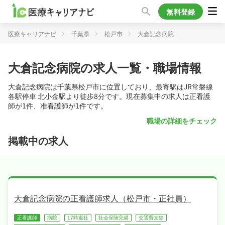
無料登録
医療キャリアナビ
千葉県
松戸市
大倉記念病院
大倉記念病院の求人一覧・職場情報
大倉記念病院は千葉県松戸市に位置しており、最寄駅はJR常磐線
各駅停車 北小金駅より徒歩8分です。現在募集中の求人は正看護
師が1件、准看護師が1件です。
職場の詳細をチェック
掲載中の求人
大倉記念病院の正看護師求人（松戸市・正社員）
正看護師
病院
17時退社
社会保険完備
交通費支給