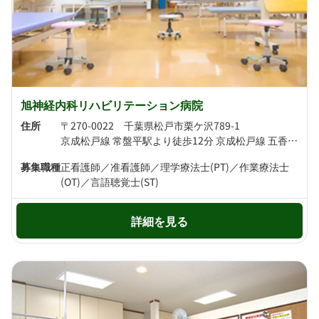
旭神経内科リハビリテーション病院
住所
〒270-0022 千葉県松戸市栗ケ沢789-1
京成松戸線 常盤平駅より徒歩12分 京成松戸線 五香駅より徒歩23分
募集職種
正看護師／准看護師／理学療法士(PT)／作業療法士
(OT)／言語聴覚士(ST)
詳細を見る