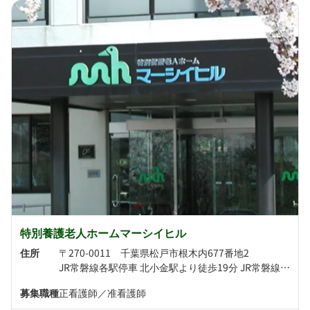
特別養護老人ホームマーシイヒル
住所
〒270-0011 千葉県松戸市根木内677番地2
JR常磐線各駅停車 北小金駅より徒歩19分 JR常磐線各駅停車 南柏駅より徒歩22分
募集職種
正看護師／准看護師