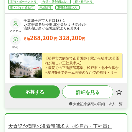
賞与・ボーナスあり
食堂・昼食補助あり
寮・社宅あり
車・バイク通勤可
未経験可
退職金制度あり
千葉県松戸市大谷口133-1
JR常磐線各駅停車 北小金駅より徒歩8分
流鉄流山線 小金城趾駅より徒歩9分
アクセス
268,200
328,200
月給
円~
円
給与
【松戸市の病院で正看護師｜駅から徒歩10分圏
内が嬉しい正社員求人】
・病院での正看護師募集、松戸市・北小金駅か
ら徒歩8分でチーム医療のなかでの看護・リハ
ビリに携わりはじめての方も歓迎なので安心し
てスタートできます！
・月給26.8〜32.8万円（正社員）、賞与年2
応募する
詳細を見る
回・資格手当・夜勤手当・皆勤手当など各種手
当・昇給ありなど好待遇で、安定した収入を目
指せます！
大倉記念病院の詳細・求人一覧
・4週8休、年末年始休暇など長期休暇も取りや
すくオンオフを切り替えて長く続けられる環境
です！
・社会保険完備、退職金制度あり、住宅補助・
社宅制度ありなど福利厚生も充実、はじめての
大倉記念病院の准看護師求人（松戸市・正社員）
方も安心して飛び込める職場です！