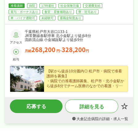
准看護師
病院
17時退社
社会保険完備
交通費支給
賞与・ボーナスあり
食堂・昼食補助あり
寮・社宅あり
車・バイク通勤可
未経験可
退職金制度あり
千葉県松戸市大谷口133-1
JR常磐線各駅停車 北小金駅より徒歩8分
流鉄流山線 小金城趾駅より徒歩9分
アクセス
268,200
328,200
月給
円~
円
給与
【駅から徒歩10分圏内◎ 松戸市・病院で准看
護師を募集】
・病院での准看護師募集、松戸市・北小金駅か
ら徒歩8分でチーム医療のなかでの看護・リハ
ビリに携わり経験不問なので安心してスタート
できます！
・正社員募集で月給26.8〜32.8万円という好条
応募する
詳細を見る
件、賞与年2回・資格手当・夜勤手当・皆勤手
当など各種手当・昇給ありなど好待遇で、あな
たの経験を正当に評価します！
大倉記念病院の詳細・求人一覧
・年末年始休暇など長期休暇も取りやすく4週8
休なので、ご家庭や趣味との両立もしやすい職
場です！
・社会保険完備、退職金制度あり、住宅補助・