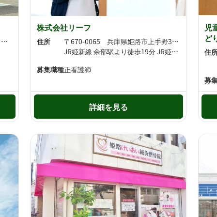
株式会社リーフ
児
ど
〒670-0883 兵庫県姫路市城北新町2-17-7
住所
〒670-0065 兵庫県姫路市上手野314 マンションマタージュ1F
JR姫新線 余部駅より徒歩19分 JR姫新線 播磨高岡駅より徒歩26分
住
募集職種
正看護師
募
詳細を見る