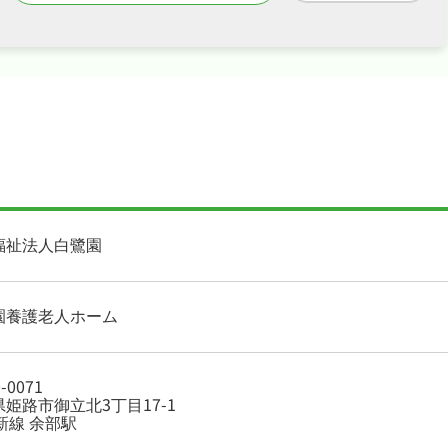
福祉法人白鷺園
園養護老人ホーム
-0071
姫路市御立北3丁目17-1
新線 余部駅