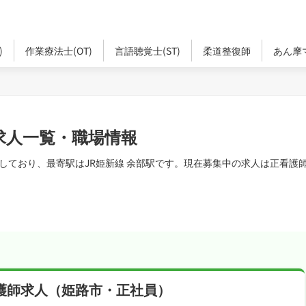
)
作業療法士(OT)
言語聴覚士(ST)
柔道整復師
あん摩
求人一覧・職場情報
しており、最寄駅はJR姫新線 余部駅です。現在募集中の求人は正看護師
護師求人（姫路市・正社員）