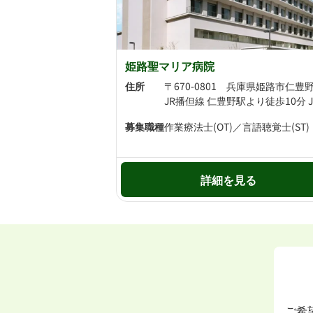
姫路聖マリア病院
住所
〒670-0801 兵庫県姫路市仁豊野
募集職種
作業療法士(OT)／言語聴覚士(ST)
詳細を見る
ご希