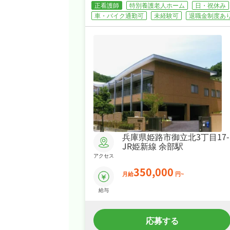
正看護師
特別養護老人ホーム
日・祝休み
車・バイク通勤可
未経験可
退職金制度あ
兵庫県姫路市御立北3丁目17-
JR姫新線 余部駅
アクセス
350,000
月給
円~
給与
応募する