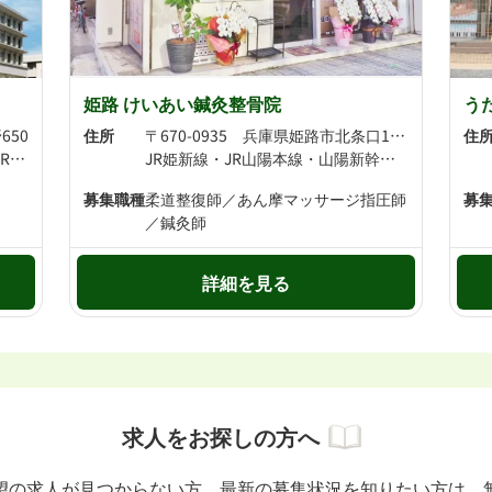
姫路 けいあい鍼灸整骨院
う
650
住所
〒670-0935 兵庫県姫路市北条口1丁目59 大和ビル1F肩こり
住
JR播但線 仁豊野駅より徒歩10分 JR播但線 砥堀駅より徒歩18分
JR姫新線・JR山陽本線・山陽新幹線・JR神戸線・JR播但線 姫路駅より徒歩6分 山陽電鉄本線 山陽姫路駅より徒歩7分
募集職種
柔道整復師／あん摩マッサージ指圧師
募
／鍼灸師
詳細を見る
求人をお探しの方へ
望の求人が見つからない方、最新の募集状況を知りたい方は、