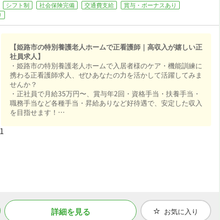
シフト制
社会保険完備
交通費支給
賞与・ボーナスあり
り
【姫路市の特別養護老人ホームで正看護師｜高収入が嬉しい正
社員求人】
・姫路市の特別養護老人ホームで入居者様のケア・機能訓練に
携わる正看護師求人、ぜひあなたの力を活かして活躍してみま
せんか？
・正社員で月給35万円〜、賞与年2回・資格手当・扶養手当・
職務手当など各種手当・昇給ありなど好待遇で、安定した収入
を目指せます！
・シフト制・日曜・祝日休み、プライベートも大切にしながら
1
働けます！
・社会保険完備、退職金制度ありなど福利厚生も充実、はじめ
ての方も安心して飛び込める職場です！
詳細を見る
お気に入り