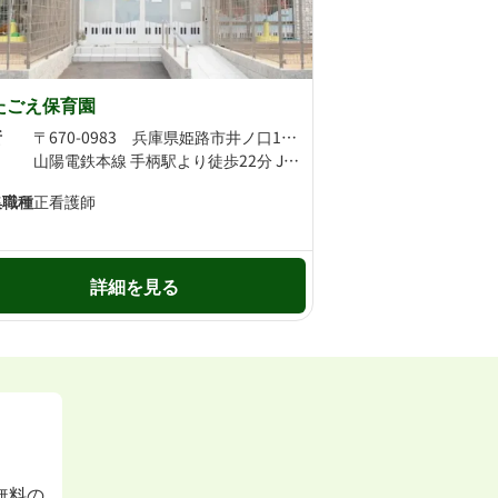
たごえ保育園
所
〒670-0983 兵庫県姫路市井ノ口184-1
山陽電鉄本線 手柄駅より徒歩22分 JR姫新線 播磨高岡駅より徒歩22分
集職種
正看護師
詳細を見る
無料の