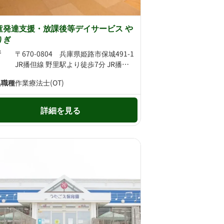
童発達支援・放課後等デイサービス や
りぎ
所
〒670-0804 兵庫県姫路市保城491-1
JR播但線 野里駅より徒歩7分 JR播但線 砥堀駅より徒歩20分
集職種
作業療法士(OT)
詳細を見る