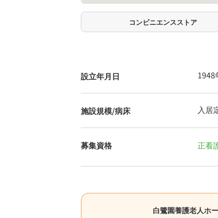
コンビニエンスストア
194
設立年月日
入居定
施設規模/病床
募集資格
正看
白鷺園養護老人ホ