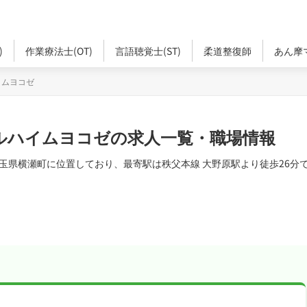
)
作業療法士(OT)
言語聴覚士(ST)
柔道整復師
あん摩
イムヨコゼ
ルハイムヨコゼの求人一覧・職場情報
玉県横瀬町に位置しており、最寄駅は秩父本線 大野原駅より徒歩26分