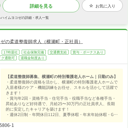
詳細を見る
お気に入り
ルハイムヨコゼの詳細・求人一覧
コゼの柔道整復師求人（横瀬町・正社員）
17時退社
社会保険完備
交通費支給
賞与・ボーナスあり
イク通勤可
退職金制度あり
【柔道整復師募集、横瀬町の特別養護老人ホーム｜日勤のみ】
・柔道整復師の資格を活かし、横瀬町の特別養護老人ホームで
入居者様のケア・機能訓練をお任せ、スキルを活かして活躍で
きます！
・賞与年2回・資格手当・住宅手当・役職手当など各種手当・
昇給ありなど好待遇で、月給25〜30万円の正社員求人、長期
的に安定したキャリアを築けます！
・週休2日制・年間休日112日、夏季休暇・年末年始休暇・GW
など長期休暇も取りやすく日勤のみでオンオフを切り替えて長
06-1
く続けられる環境です！