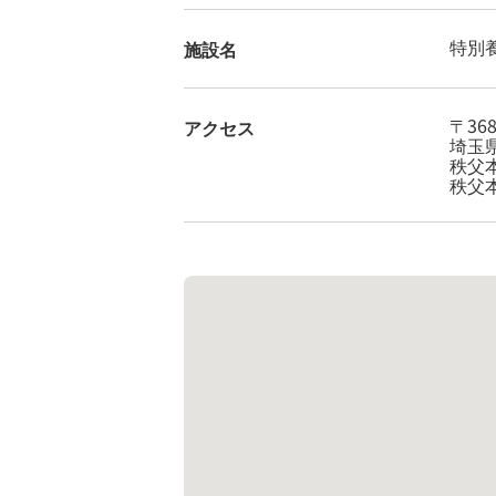
特別
施設名
〒368
アクセス
埼玉県
秩父
秩父