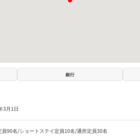
銀行
0年3月1日
員90名/ショートステイ定員10名/通所定員30名