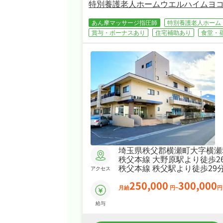
特別養護老人ホームウエルハイムヨ
あん摩マッサージ指圧師
特別養護老人ホーム
賞与・ボーナスあり
住宅補助あり
食堂・
埼玉県秩父郡横瀬町大字横瀬58
秩父本線 大野原駅より徒歩2
秩父本線 秩父駅より徒歩29
アクセス
250,000
300,000
月給
円~
円
給与