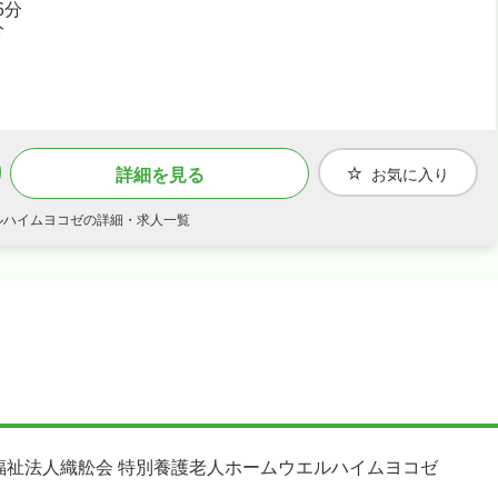
6分
・社会保険完備、退職金制度あり、住宅補助・社宅制度あり
分
で、あなたの「働きたい」を全力でサポートします！
詳細を見る
お気に入り
ルハイムヨコゼの詳細・求人一覧
福祉法人織舩会 特別養護老人ホームウエルハイムヨコゼ