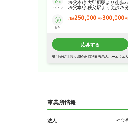
秩父本線 大野原駅より徒歩2
秩父本線 秩父駅より徒歩29
アクセス
250,000
300,000
月給
円~
円
給与
応募する
社会福祉法人織舩会 特別養護老人ホームウエ
事業所情報
社会
法人