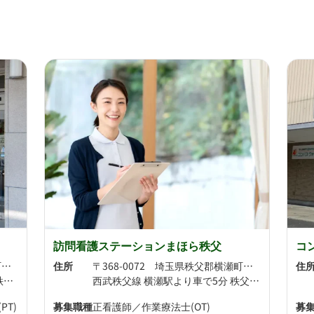
訪問看護ステーションまほら秩父
コ
〒368-0072 埼玉県秩父郡横瀬町大字横瀬5850
住所
〒368-0072 埼玉県秩父郡横瀬町横瀬5909-3
住
秩父本線 大野原駅より徒歩26分 秩父本線 秩父駅より徒歩27分
西武秩父線 横瀬駅より車で5分 秩父鉄道 秩父駅より車で10分
T)
募集職種
正看護師／作業療法士(OT)
募