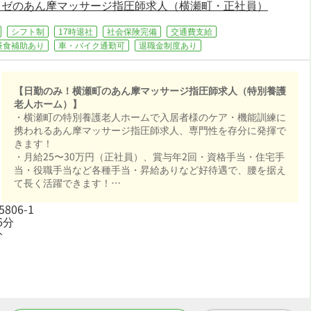
コゼのあん摩マッサージ指圧師求人（横瀬町・正社員）
シフト制
17時退社
社会保険完備
交通費支給
昼食補助あり
車・バイク通勤可
退職金制度あり
【日勤のみ！横瀬町のあん摩マッサージ指圧師求人（特別養護
老人ホーム）】
・横瀬町の特別養護老人ホームで入居者様のケア・機能訓練に
携われるあん摩マッサージ指圧師求人、専門性を存分に発揮で
きます！
・月給25〜30万円（正社員）、賞与年2回・資格手当・住宅手
当・役職手当など各種手当・昇給ありなど好待遇で、腰を据え
て長く活躍できます！
・週休2日制・年間休日112日、夏季休暇・年末年始休暇・GW
06-1
など長期休暇も取りやすく日勤のみでオンオフを切り替えて長
6分
く続けられる環境です！
分
・社会保険完備、退職金制度あり、住宅補助・社宅制度あり
で、あなたの「働きたい」を全力でサポートします！