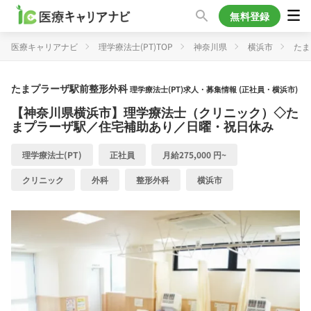
無料登録
医療キャリアナビ
理学療法士(PT)TOP
神奈川県
横浜市
たま
たまプラーザ駅前整形外科
理学療法士(PT)求人・募集情報 (正社員・横浜市)
【神奈川県横浜市】理学療法士（クリニック）◇た
まプラーザ駅／住宅補助あり／日曜・祝日休み
理学療法士(PT)
正社員
月給275,000 円~
クリニック
外科
整形外科
横浜市