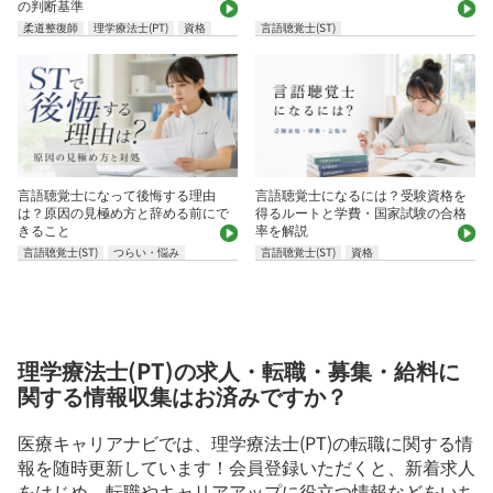
の判断基準
柔道整復師
理学療法士(PT)
資格
言語聴覚士(ST)
言語聴覚士になって後悔する理由
言語聴覚士になるには？受験資格を
は？原因の見極め方と辞める前にで
得るルートと学費・国家試験の合格
きること
率を解説
言語聴覚士(ST)
つらい・悩み
言語聴覚士(ST)
資格
理学療法士(PT)の求人・転職・募集・給料に
関する情報収集はお済みですか？
医療キャリアナビでは、理学療法士(PT)の転職に関する情
報を随時更新しています！会員登録いただくと、新着求人
をはじめ、転職やキャリアアップに役立つ情報などをいち