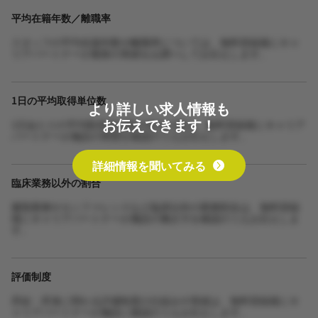
平均在籍年数／離職率
スタッフの平均在籍年数や離職率については、無料登録後にキャ
リアパートナーが最新の実績をお調べしてお伝えします。
1日の平均取得単位数
より詳しい求人情報も
お伝えできます！
1日あたりの平均取得単位数や担当人数は、無料登録後にキャリア
パートナーが施設の実態を確認のうえお伝えします。
詳細情報を聞いてみる
臨床業務以外の割合
書類業務やカンファレンスなど臨床以外の業務割合は、無料登録
後にキャリアパートナーが施設の働き方を確認のうえお伝えしま
す。
評価制度
昇給・昇進に関わる評価制度の仕組みや実績は、無料登録後にキ
ャリアパートナーが施設に確認のうえお伝えします。