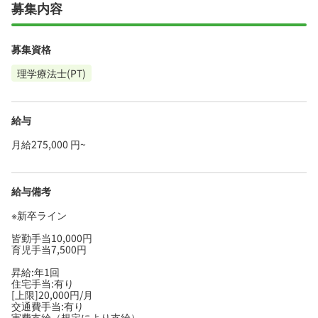
募集内容
募集資格
理学療法士(PT)
給与
月給275,000 円~
給与備考
※新卒ライン
皆勤手当10,000円
育児手当7,500円
昇給:年1回
住宅手当:有り
[上限]20,000円/月
交通費手当:有り
実費支給（規定により支給）