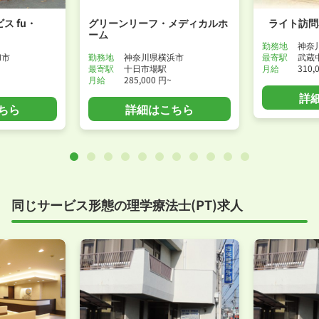
ス fu・
グリーンリーフ・メディカルホ
ライト訪問
ーム
勤務地
神奈
和市
勤務地
神奈川県横浜市
最寄駅
武蔵
最寄駅
十日市場駅
月給
310,
月給
285,000 円~
詳
ちら
詳細はこちら
同じサービス形態の理学療法士(PT)求人