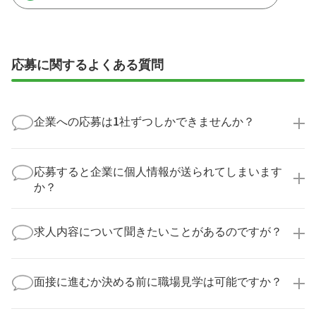
応募に関するよくある質問
企業への応募は1社ずつしかできませんか？
いいえ、複数の企業様に同時にご応募いただけます。
実際に医療キャリアナビを利用して転職に成功した方
応募すると企業に個人情報が送られてしまいます
の多くは、複数応募して自分に合った職場を選ばれて
か？
います。
医療キャリアナビからご応募いただいた場合、直接企
業様に個人情報が送られることはありません！
求人内容について聞きたいことがあるのですが？
より詳細な求人情報をご確認いただいた上で、転職希
望時期に合わせてキャリアパートナーから応募企業様
求人票だけでは分からない詳細な情報について、確認
へ連絡をいたします。
してお答えいたします。
面接に進むか決める前に職場見学は可能ですか？
勤務体制や職場の雰囲気、研修制度など、どんな小さ
なことでも構いません。納得してから選考に進んでい
もちろんです！多くの医療機関では事前の職場見学を