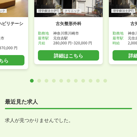
ック
理学療法士(PT)
クリニック
理学療法士(PT)
ハビリテーシ
古矢整形外科
古
勤務地
神奈川県川崎市
勤務地
神奈
浜市
最寄駅
元住吉駅
最寄駅
元住
月給
280,000 円~320,000 円
時給
2,00
370,000 円
詳細はこちら
詳
ちら
最近見た求人
求人が見つかりませんでした。