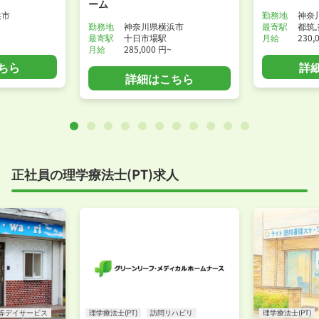
ーム
浜市
勤務地
神奈
勤務地
神奈川県横浜市
最寄駅
都筑
最寄駅
十日市場駅
月給
230,
月給
285,000 円~
ちら
詳
詳細はこちら
正社員の理学療法士(PT)求人
等デイサービス
理学療法士(PT)
訪問リハビリ
理学療法士(PT)