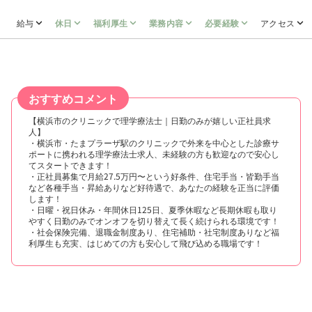
給与
休日
福利厚生
業務内容
必要経験
アクセス
おすすめコメント
【横浜市のクリニックで理学療法士｜日勤のみが嬉しい正社員求
人】
・横浜市・たまプラーザ駅のクリニックで外来を中心とした診療サ
ポートに携われる理学療法士求人、未経験の方も歓迎なので安心し
てスタートできます！
・正社員募集で月給27.5万円〜という好条件、住宅手当・皆勤手当
など各種手当・昇給ありなど好待遇で、あなたの経験を正当に評価
します！
・日曜・祝日休み・年間休日125日、夏季休暇など長期休暇も取り
やすく日勤のみでオンオフを切り替えて長く続けられる環境です！
・社会保険完備、退職金制度あり、住宅補助・社宅制度ありなど福
利厚生も充実、はじめての方も安心して飛び込める職場です！