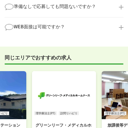
ただけるよう、しっかりサポートさせていただきま
積極的に受け入れています。実際の職場環境や働く人
準備なしで応募しても問題ないですか？
す！
の様子を見ることで、より安心してご判断いただけま
求人内容について問い合わせる
す。
全く問題ございません！履歴書の書き方から面接対策
職場見学の日程調整もキャリアパートナーにお任せく
まで、一からサポートいたします。「転職を考え始め
WEB面接は可能ですか？
ださい！
たばかり」「何から始めればいいか分からない」とい
職場見学を希望する
う方の応募も大歓迎です！
実際に職場の雰囲気を知るために対面での面接をおす
すめしていますが、企業様によってはWEB面接を導入
しているところもあります。
同じエリアでおすすめの求人
事前に確認することは可能ですので、お気軽にお申し
付けください！
WEB面接可能か確認する
ハビリ
理学療法士(PT)
訪問リハビリ
理学療法士(PT)
ステーション
グリーンリーフ・メディカルホ
放課後等デ