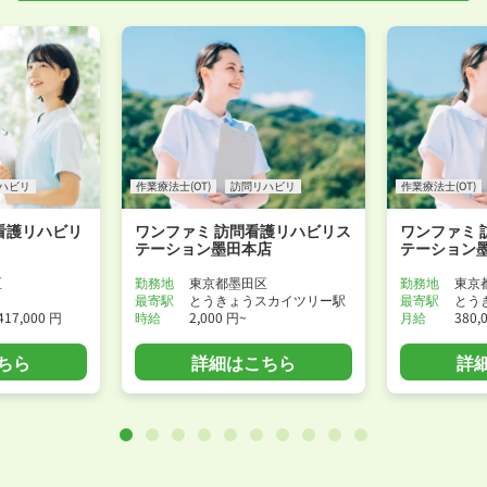
WEB面接可能か確認する
ハビリ
作業療法士(OT)
訪問リハビリ
作業療法士(OT)
看護リハビリ
ワンファミ 訪問看護リハビリス
ワンファミ 
テーション墨田本店
テーション
区
勤務地
東京都墨田区
勤務地
東京
最寄駅
とうきょうスカイツリー駅
最寄駅
とう
417,000 円
時給
2,000 円~
月給
380,
ちら
詳細はこちら
詳