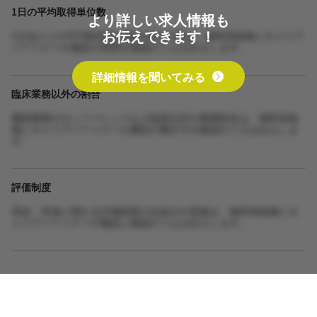
1日の平均取得単位数
より詳しい求人情報も
お伝えできます！
1日あたりの平均取得単位数や担当人数は、無料登録後にキャリア
パートナーが施設の実態を確認のうえお伝えします。
詳細情報を聞いてみる
臨床業務以外の割合
書類業務やカンファレンスなど臨床以外の業務割合は、無料登録
後にキャリアパートナーが施設の働き方を確認のうえお伝えしま
す。
評価制度
昇給・昇進に関わる評価制度の仕組みや実績は、無料登録後にキ
ャリアパートナーが施設に確認のうえお伝えします。