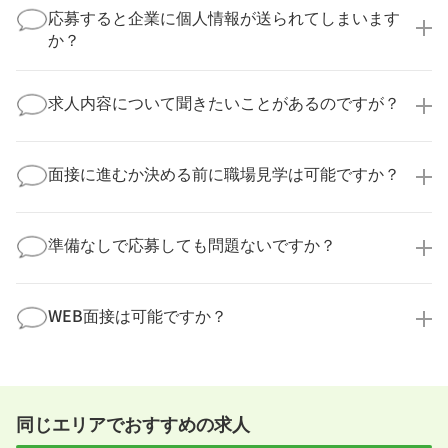
実際に医療キャリアナビを利用して転職に成功した方
応募すると企業に個人情報が送られてしまいます
の多くは、複数応募して自分に合った職場を選ばれて
か？
います。
医療キャリアナビからご応募いただいた場合、直接企
業様に個人情報が送られることはありません！
求人内容について聞きたいことがあるのですが？
より詳細な求人情報をご確認いただいた上で、転職希
望時期に合わせてキャリアパートナーから応募企業様
求人票だけでは分からない詳細な情報について、確認
へ連絡をいたします。
してお答えいたします。
面接に進むか決める前に職場見学は可能ですか？
勤務体制や職場の雰囲気、研修制度など、どんな小さ
なことでも構いません。納得してから選考に進んでい
もちろんです！多くの医療機関では事前の職場見学を
ただけるよう、しっかりサポートさせていただきま
積極的に受け入れています。実際の職場環境や働く人
準備なしで応募しても問題ないですか？
す！
の様子を見ることで、より安心してご判断いただけま
求人内容について問い合わせる
す。
全く問題ございません！履歴書の書き方から面接対策
職場見学の日程調整もキャリアパートナーにお任せく
まで、一からサポートいたします。「転職を考え始め
WEB面接は可能ですか？
ださい！
たばかり」「何から始めればいいか分からない」とい
職場見学を希望する
う方の応募も大歓迎です！
実際に職場の雰囲気を知るために対面での面接をおす
すめしていますが、企業様によってはWEB面接を導入
しているところもあります。
同じエリアでおすすめの求人
事前に確認することは可能ですので、お気軽にお申し
付けください！