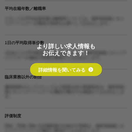
平均在籍年数／離職率
スタッフの平均在籍年数や離職率については、無料登録後にキャ
リアパートナーが最新の実績をお調べしてお伝えします。
1日の平均取得単位数
より詳しい求人情報も
お伝えできます！
1日あたりの平均取得単位数や担当人数は、無料登録後にキャリア
パートナーが施設の実態を確認のうえお伝えします。
詳細情報を聞いてみる
臨床業務以外の割合
書類業務やカンファレンスなど臨床以外の業務割合は、無料登録
後にキャリアパートナーが施設の働き方を確認のうえお伝えしま
す。
評価制度
昇給・昇進に関わる評価制度の仕組みや実績は、無料登録後にキ
ャリアパートナーが施設に確認のうえお伝えします。