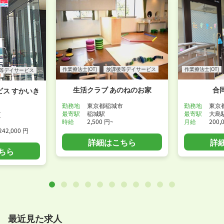
作業療法士(OT)
放課後等デイサービス
作業療法士(OT)
等デイサービス
生活クラブ あのねのお家
合
ス すかいき
勤務地
東京都稲城市
勤務地
東京
最寄駅
稲城駅
最寄駅
大島
区
時給
2,500 円~
月給
200,
242,000 円
詳細はこちら
詳
ちら
最近見た求人