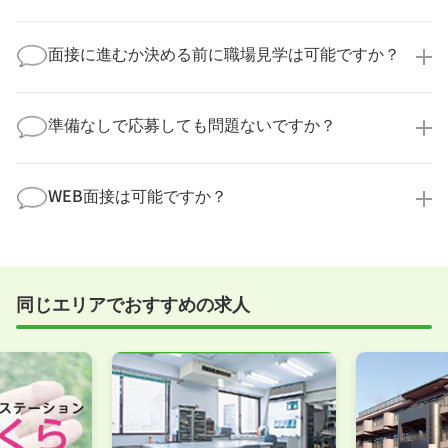
望時期に合わせてキャリアパートナーから応募企業様
求人票だけでは分からない詳細な情報について、確認
へ連絡をいたします。
してお答えいたします。
面接に進むか決める前に職場見学は可能ですか？
勤務体制や職場の雰囲気、研修制度など、どんな小さ
なことでも構いません。納得してから選考に進んでい
もちろんです！多くの医療機関では事前の職場見学を
ただけるよう、しっかりサポートさせていただきま
積極的に受け入れています。実際の職場環境や働く人
準備なしで応募しても問題ないですか？
す！
の様子を見ることで、より安心してご判断いただけま
求人内容について問い合わせる
す。
全く問題ございません！履歴書の書き方から面接対策
職場見学の日程調整もキャリアパートナーにお任せく
まで、一からサポートいたします。「転職を考え始め
WEB面接は可能ですか？
ださい！
たばかり」「何から始めればいいか分からない」とい
職場見学を希望する
う方の応募も大歓迎です！
実際に職場の雰囲気を知るために対面での面接をおす
すめしていますが、企業様によってはWEB面接を導入
しているところもあります。
同じエリアでおすすめの求人
事前に確認することは可能ですので、お気軽にお申し
付けください！
WEB面接可能か確認する