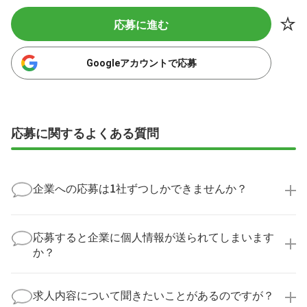
応募に進む
Googleアカウントで応募
応募に関するよくある質問
企業への応募は1社ずつしかできませんか？
いいえ、複数の企業様に同時にご応募いただけます。
実際に医療キャリアナビを利用して転職に成功した方
応募すると企業に個人情報が送られてしまいます
の多くは、複数応募して自分に合った職場を選ばれて
か？
います。
医療キャリアナビからご応募いただいた場合、直接企
業様に個人情報が送られることはありません！
求人内容について聞きたいことがあるのですが？
より詳細な求人情報をご確認いただいた上で、転職希