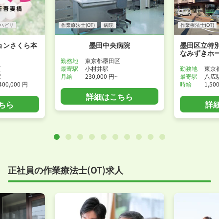
ハビリ
作業療法士(OT)
病院
作業療法士(OT)
ョンさくら本
墨田中央病院
墨田区立特
なみずきホ
勤務地
東京都墨田区
区
最寄駅
小村井駅
勤務地
東京
駅
月給
230,000 円~
最寄駅
八広
400,000 円
時給
1,50
詳細はこちら
ちら
詳
正社員の作業療法士(OT)求人