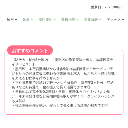
更新日：2026/08/05
給与
休日
福利厚生
業務内容
必要経験
アクセス
おすすめコメント
【駅チカ（徒歩5分圏内）！墨田区の作業療法士求人（放課後等デ
イサービス）】
・墨田区・本所吾妻橋駅から徒歩5分の放課後等デイサービスで子
どもたちの発達支援に携わる作業療法士求人、私たちと一緒に地域
を支えるお仕事を始めませんか？
・正社員募集で月給27万円〜という好条件、賞与年2ヶ月分・昇給
ありなど好待遇で、腰を据えて長く活躍できます◎
・日勤のみで完全週休2日制・日曜・祝日休みでメリハリよく働
け、年末年始休暇など長期休暇も取りやすくワークライフバランス
も抜群◎
・社会保険完備が揃い、安心して長く働ける環境が魅力です◎