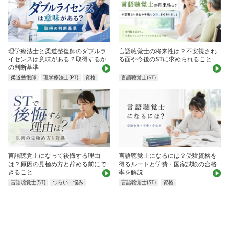
理学療法士と柔道整復師のダブルラ
言語聴覚士の将来性は？不安視され
イセンスは意味がある？取得するか
る面や今後のSTに求められること
の判断基準
柔道整復師
理学療法士(PT)
資格
言語聴覚士(ST)
言語聴覚士になって後悔する理由
言語聴覚士になるには？受験資格を
は？原因の見極め方と辞める前にで
得るルートと学費・国家試験の合格
きること
率を解説
言語聴覚士(ST)
つらい・悩み
言語聴覚士(ST)
資格