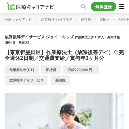
無料登録
医療キャリアナビ
作業療法士(OT)TOP
東京都
墨田区
放課後
放課後等デイサービス ジョイ・キッズ
作業療法士(OT)求人・募集情報
(正社員・墨田区)
【東京都墨田区】作業療法士（放課後等デイ）◇完
全週休2日制／交通費支給／賞与年2ヶ月分
作業療法士(OT)
正社員
月給270,000 円~
放課後等デイサービス
墨田区