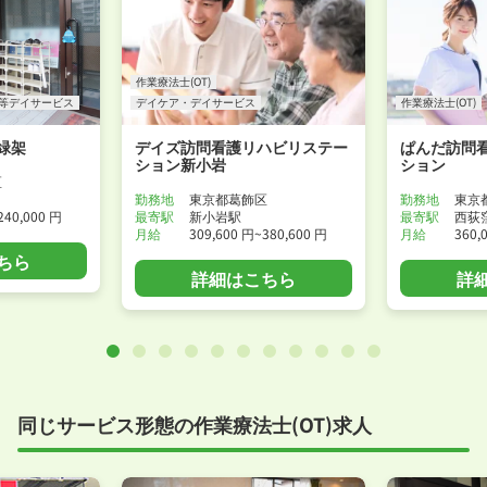
作業療法士(OT)
等デイサービス
デイケア・デイサービス
作業療法士(OT)
緑架
デイズ訪問看護リハビリステー
ぱんだ訪問
ション新小岩
ション
区
勤務地
東京都葛飾区
勤務地
東京
240,000 円
最寄駅
新小岩駅
最寄駅
西荻
月給
309,600 円~380,600 円
月給
360,
ちら
詳細はこちら
詳
同じサービス形態の作業療法士(OT)求人