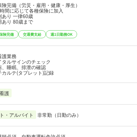
保険完備（労災・雇用・健康・厚生）
業時間に応じて各種保険に加入
あり 一律60歳
あり 80歳まで
保険完備
交通費支給
週1日勤務OK
看護業務
イタルサインのチェック
薬、睡眠、排泄の確認
子カルテ(タブレット)記録
看護
ト・アルバイト
非常勤（日勤のみ）
護師必須、自動車運転免許必須