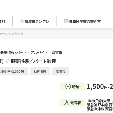
資料
履歴書テンプレ
職務経歴書の書き方
テーションラクダ
募集情報 (パート・アルバイト・西宮市)
護）◇服薬指導／パート歓迎
500 円~2,000 円
訪問看護
西宮市
1,500
2
時給
円~
JR神戸線(大阪
最寄駅
阪急神戸本線 西
阪急今津線 西宮