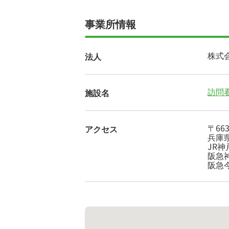
事業所情報
株式
法人
訪問
施設名
〒663
アクセス
兵庫県
JR神
阪急
阪急