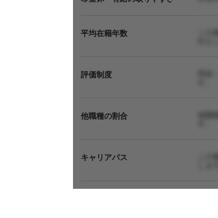
この
平均在籍年数
伝え
昇給
評価制度
す。
他職
他職種の割合
す。
この
キャリアパス
しま