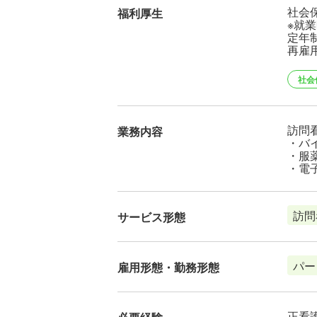
社会
福利厚生
※就
定年制
再雇用
社会
訪問
業務内容
・バ
・服
・電
訪問
サービス形態
パー
雇用形態・勤務形態
正看