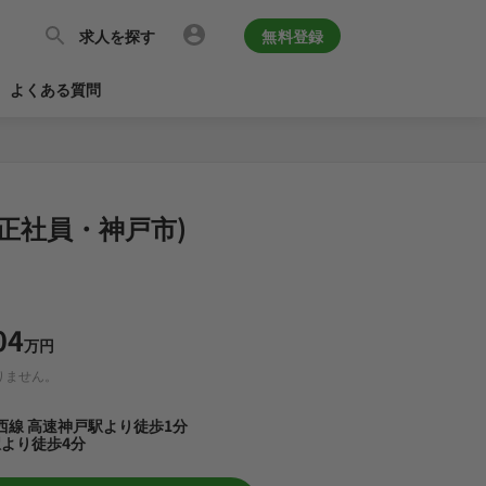
求人を探す
無料登録
よくある質問
(正社員・神戸市)
04
万円
りません。
西線 高速神戸駅より徒歩1分
駅より徒歩4分