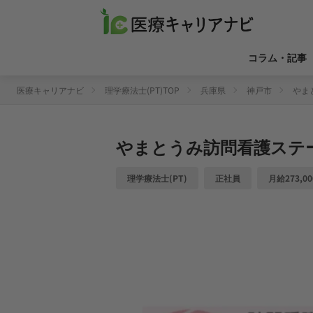
コラム・記事
医療キャリアナビ
理学療法士(PT)TOP
兵庫県
神戸市
やま
やまとうみ訪問看護ステ
理学療法士(PT)
正社員
月給273,00