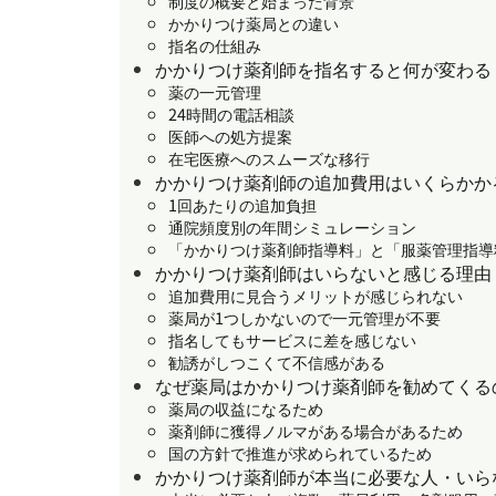
制度の概要と始まった背景
かかりつけ薬局との違い
指名の仕組み
かかりつけ薬剤師を指名すると何が変わる
薬の一元管理
24時間の電話相談
医師への処方提案
在宅医療へのスムーズな移行
かかりつけ薬剤師の追加費用はいくらかか
1回あたりの追加負担
通院頻度別の年間シミュレーション
「かかりつけ薬剤師指導料」と「服薬管理指導
かかりつけ薬剤師はいらないと感じる理由
追加費用に見合うメリットが感じられない
薬局が1つしかないので一元管理が不要
指名してもサービスに差を感じない
勧誘がしつこくて不信感がある
なぜ薬局はかかりつけ薬剤師を勧めてくる
薬局の収益になるため
薬剤師に獲得ノルマがある場合があるため
国の方針で推進が求められているため
かかりつけ薬剤師が本当に必要な人・いら