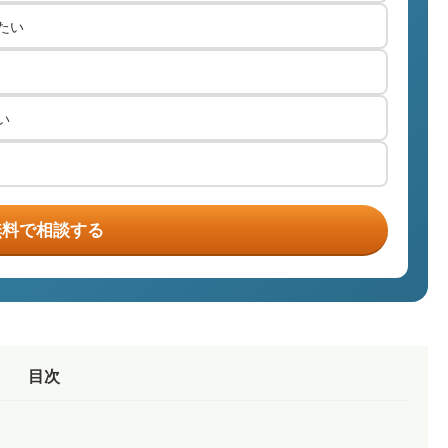
たい
い
無料で相談する
目次