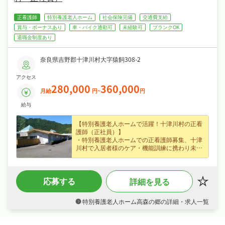
正看護師
特別養護老人ホーム
社会保険完備
交通費支給
賞与・ボーナスあり
車・バイク通勤可
未経験可
ブランクOK
退職金制度あり
奈良県吉野郡十津川村大字猿飼308-2
アクセス
280,000
360,000
月給
円~
円
給与
【特別養護老人ホームで活躍！十津川村の正看
護師（正社員）】
・特別養護老人ホームでの正看護師募集、十津
川村で入居者様のケア・機能訓練に携わり未経
験の方も歓迎なので安心してスタートできます
☆
・正社員募集で月給28〜36万円という好条件、
応募する
詳細を見る
賞与年2回・昇給ありなど好待遇で、あなたの
経験を正当に評価します☆
・年間休日107日、日勤のみでプライベートも
特別養護老人ホーム高森の郷の詳細・求人一覧
大切にしながら働けます☆
・社会保険完備、退職金制度あり、産休・育休
制度ありなど福利厚生も充実、はじめての方も