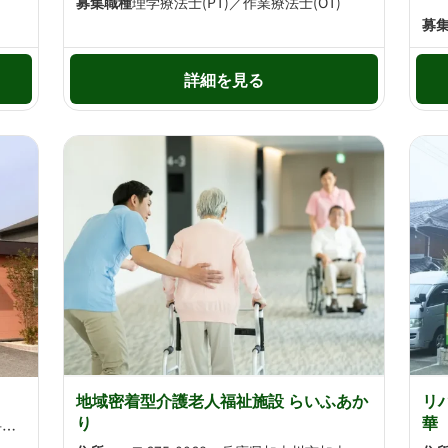
募集職種
理学療法士(PT)／作業療法士(OT)
募
詳細を見る
地域密着型介護老人福祉施設 らいふあか
リ
り
華
〒675-0038 兵庫県加古川市加古川町木村708