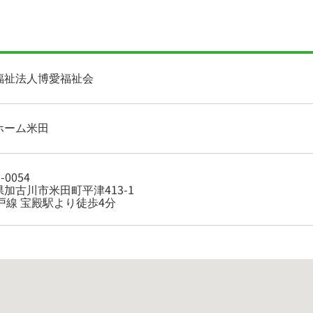
福祉法人博愛福祉会
ホーム米田
-0054
加古川市米田町平津413-1
戸線 宝殿駅より徒歩4分