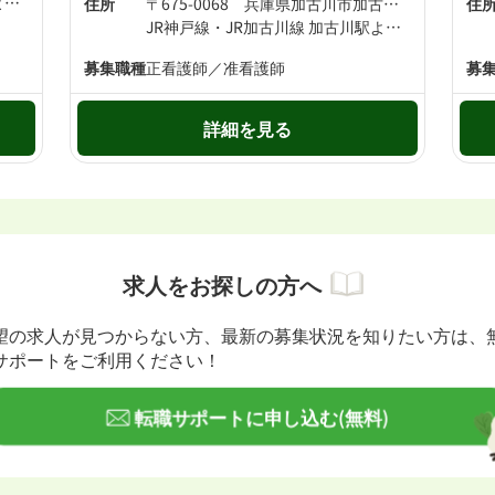
JR神戸線・JR加古川線 加古川駅より徒歩21分 山陽電鉄本線 尾上の松駅より徒歩24分
住所
〒675-0068 兵庫県加古川市加古川町中津557-1
住
JR神戸線・JR加古川線 加古川駅より徒歩11分 JR加古川線 日岡駅より徒歩16分
募集職種
正看護師／准看護師
募
詳細を見る
求人をお探しの方へ
望の求人が見つからない方、最新の募集状況を知りたい方は、
サポートをご利用ください！
転職サポートに申し込む(無料)