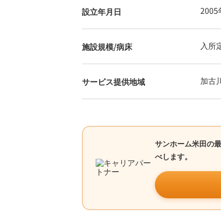
200
設立年月日
入所定
施設規模/病床
加古
サービス提供地域
サンホーム米田の
べします。