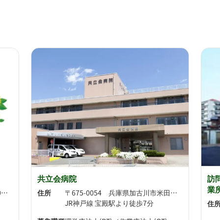
共立会病院
訪
業
〒675-0055 兵庫県加古川市東神吉町西井ノ口623-4
住所
〒675-0054 兵庫県加古川市米田町平津596
JR神戸線 宝殿駅より徒歩7分
住