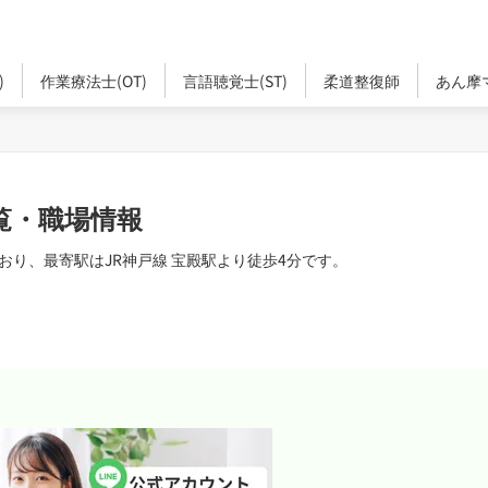
)
作業療法士(OT)
言語聴覚士(ST)
柔道整復師
あん摩
覧・職場情報
り、最寄駅はJR神戸線 宝殿駅より徒歩4分です。