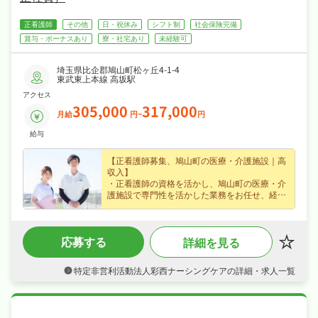
正看護師
その他
日・祝休み
シフト制
社会保険完備
賞与・ボーナスあり
寮・社宅あり
未経験可
埼玉県比企郡鳩山町松ヶ丘4-1-4
東武東上本線 高坂駅
アクセス
305,000
317,000
月給
円~
円
給与
【正看護師募集、鳩山町の医療・介護施設｜高
収入】
・正看護師の資格を活かし、鳩山町の医療・介
護施設で専門性を活かした業務をお任せ、経験
不問なので無理なくキャリアを積めます♪
・正社員で月給30.5〜31.7万円、賞与あり・職
務手当など各種手当など好待遇で、あなたの経
応募する
詳細を見る
験を正当に評価します♪
・日勤のみで週休2日制・日曜・祝日休み・年
間休日110日でメリハリよく働け、ワークライ
特定非営利活動法人彩西ナーシングケアの詳細・求人一覧
フバランスも抜群♪
・産休・育休制度ありが揃い、安心して長く働
ける環境が魅力です♪