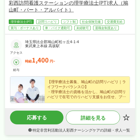
彩西訪問看護ステーションの理学療法士(PT)求人（鳩
山町・パート・アルバイト）
理学療法士(PT)
訪問リハビリ
シフト制
社会保険完備
交通費支給
賞与・ボーナスあり
車・バイク通勤可
未経験可
退職金制度あり
埼玉県比企郡鳩山町松ヶ丘4-1-4
東武東上本線 高坂駅
アクセス
1,400
時給
円~
給与
【理学療法士募集、鳩山町の訪問リハビリ｜ラ
イフワークバランス◎】
・理学療法士の資格を活かし、鳩山町の訪問リ
ハビリで在宅でのリハビリ支援をお任せ、ブラ
ンクのある方も歓迎なので安心してスタートで
きます◎
・パート募集で時給1,400円という好条件、家
応募する
詳細を見る
計をしっかり支えられます◎
・シフト制、オンオフを切り替えて長く続けら
れる環境です◎
特定非営利活動法人彩西ナーシングケアの詳細・求人一覧
・社会保険完備など福利厚生も充実、はじめて
の方も安心して飛び込める職場です◎