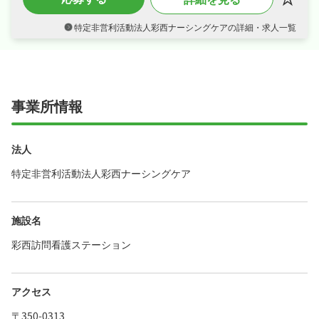
・週休2日制・日曜・祝日休み、オンオフを切
り替えて長く続けられる環境です！
特定非営利活動法人彩西ナーシングケアの詳細・求人一覧
・社会保険完備、退職金制度あり、託児・保育
サポートありが揃い、安心して長く働ける環境
が魅力です！
事業所情報
法人
特定非営利活動法人彩西ナーシングケア
施設名
彩西訪問看護ステーション
アクセス
〒350-0313