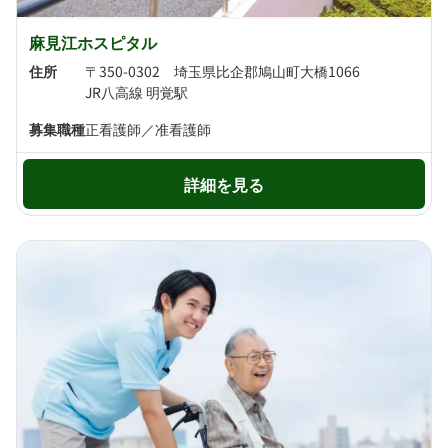
麻見江ホスピタル
住所
〒350-0302 埼玉県比企郡鳩山町大橋1066
JR八高線 明覚駅
募集職種
正看護師／准看護師
詳細を見る