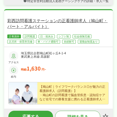
特定非営利活動法人彩西ナーシングケアの詳細・求人一覧
間休日110日でメリハリよく働け、ワークライ
フバランスも抜群！
・産休・育休制度ありと手厚く、腰を据えて長
く活躍できる職場です！
彩西訪問看護ステーションの正看護師求人（鳩山町・
パート・アルバイト）
正看護師
訪問看護
日・祝休み
シフト制
社会保険完備
託児所・保育所完備
車・バイク通勤可
未経験可
退職金制度あり
埼玉県比企郡鳩山町松ヶ丘4-1-4
東武東上本線 高坂駅
アクセス
1,630
時給
円~
給与
【鳩山町｜ライフワークバランス◎が魅力の正
看護師求人（訪問看護）】
・鳩山町の訪問看護で脳血管疾患・認知症ケア
など在宅での療養支援に携わる正看護師求人、
資格を活かせるこの環境で新たな一歩を踏み出
しませんか？
・パート・アルバイトで時給1,630円、効率よ
応募する
詳細を見る
く収入を得られます！