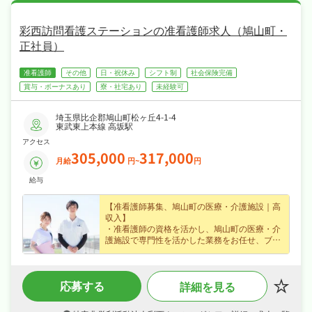
彩西訪問看護ステーションの准看護師求人（鳩山町・
正社員）
准看護師
その他
日・祝休み
シフト制
社会保険完備
賞与・ボーナスあり
寮・社宅あり
未経験可
埼玉県比企郡鳩山町松ヶ丘4-1-4
東武東上本線 高坂駅
アクセス
305,000
317,000
月給
円~
円
給与
【准看護師募集、鳩山町の医療・介護施設｜高
収入】
・准看護師の資格を活かし、鳩山町の医療・介
護施設で専門性を活かした業務をお任せ、ブラ
ンクのある方も歓迎なので無理なくキャリアを
積めます！
・賞与あり・職務手当など各種手当など好待遇
応募する
詳細を見る
で、月給30.5〜31.7万円の正社員求人、安定し
た収入を目指せます！
・日勤のみで週休2日制・日曜・祝日休み・年