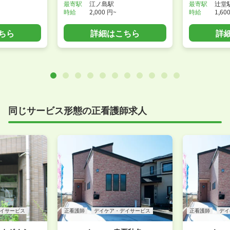
最寄駅
江ノ島駅
最寄駅
辻堂
時給
2,000 円~
時給
1,60
ちら
詳細はこちら
詳
同じサービス形態の正看護師求人
イサービス
正看護師
デイケア・デイサービス
正看護師
デイ