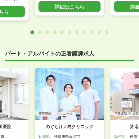
詳細はこちら
詳
ちら
パート・アルバイトの正看護師求人
正看護師
クリニック
正看護師
病院
川医院
のぐち江ノ島クリニック
湘南
沢市
勤務地
神奈川県藤沢市
勤務地
神奈