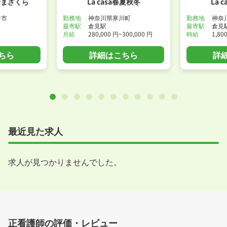
やまざくら
La casa春夏秋冬
La 
倉市
勤務地
神奈川県寒川町
勤務地
神奈
最寄駅
倉見駅
最寄駅
倉見
月給
280,000 円~300,000 円
時給
1,80
ちら
詳細はこちら
詳
最近見た求人
求人が見つかりませんでした。
正看護師の評価・レビュー