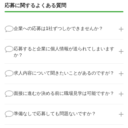
応募に関するよくある質問
企業への応募は1社ずつしかできませんか？
いいえ、複数の企業様に同時にご応募いただけます。
実際に医療キャリアナビを利用して転職に成功した方
応募すると企業に個人情報が送られてしまいます
の多くは、複数応募して自分に合った職場を選ばれて
か？
います。
医療キャリアナビからご応募いただいた場合、直接企
業様に個人情報が送られることはありません！
求人内容について聞きたいことがあるのですが？
より詳細な求人情報をご確認いただいた上で、転職希
望時期に合わせてキャリアパートナーから応募企業様
求人票だけでは分からない詳細な情報について、確認
へ連絡をいたします。
してお答えいたします。
面接に進むか決める前に職場見学は可能ですか？
勤務体制や職場の雰囲気、研修制度など、どんな小さ
なことでも構いません。納得してから選考に進んでい
もちろんです！多くの医療機関では事前の職場見学を
ただけるよう、しっかりサポートさせていただきま
積極的に受け入れています。実際の職場環境や働く人
準備なしで応募しても問題ないですか？
す！
の様子を見ることで、より安心してご判断いただけま
求人内容について問い合わせる
す。
全く問題ございません！履歴書の書き方から面接対策