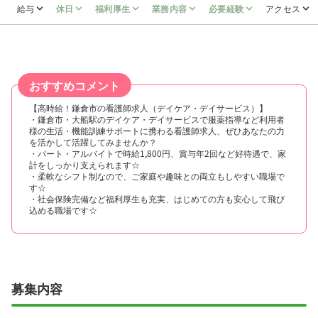
給与
休日
福利厚生
業務内容
必要経験
アクセス
おすすめコメント
【高時給！鎌倉市の看護師求人（デイケア・デイサービス）】
・鎌倉市・大船駅のデイケア・デイサービスで服薬指導など利用者
様の生活・機能訓練サポートに携わる看護師求人、ぜひあなたの力
を活かして活躍してみませんか？
・パート・アルバイトで時給1,800円、賞与年2回など好待遇で、家
計をしっかり支えられます☆
・柔軟なシフト制なので、ご家庭や趣味との両立もしやすい職場で
す☆
・社会保険完備など福利厚生も充実、はじめての方も安心して飛び
込める職場です☆
募集内容