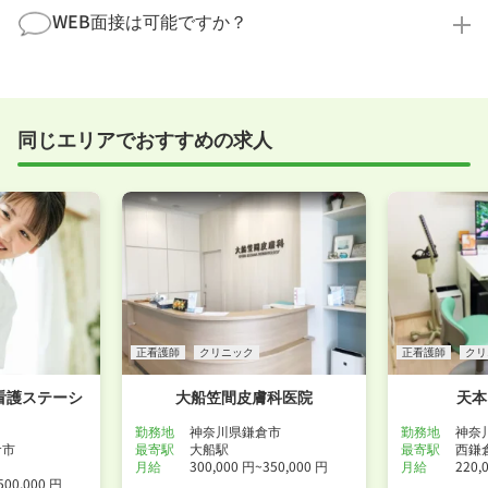
職場見学の日程調整もキャリアパートナーにお任せく
まで、一からサポートいたします。「転職を考え始め
WEB面接は可能ですか？
ださい！
たばかり」「何から始めればいいか分からない」とい
職場見学を希望する
う方の応募も大歓迎です！
実際に職場の雰囲気を知るために対面での面接をおす
すめしていますが、企業様によってはWEB面接を導入
しているところもあります。
同じエリアでおすすめの求人
事前に確認することは可能ですので、お気軽にお申し
付けください！
WEB面接可能か確認する
正看護師
クリニック
正看護師
クリ
看護ステーシ
大船笠間皮膚科医院
天本
勤務地
神奈川県鎌倉市
勤務地
神奈
倉市
最寄駅
大船駅
最寄駅
西鎌
月給
300,000 円~350,000 円
月給
220,
500,000 円