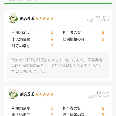
4.8
橘川 40代
総合
内定日：2025/8/22
5
5
利用満足度
担当者の質
4
5
求人満足度
提供情報の質
5
対応の早さ
迅速かつ丁寧な対応ありがとうございました。応募書類
添削や面接時の留意点、質疑応答対策も考えてくださり
すごく助かりました。
5.0
辻岡 50代
総合
内定日：2025/6/9
5
5
利用満足度
担当者の質
5
5
求人満足度
提供情報の質