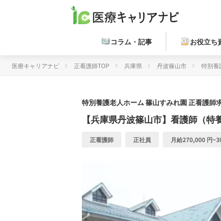
コラム・記事
お役立ち
医療キャリアナビ
正看護師TOP
兵庫県
丹波篠山市
特別養
特別養護老人ホーム 篠山すみれ園
正看護師求
【兵庫県丹波篠山市】看護師（特養
正看護師
正社員
月給270,000 円~30