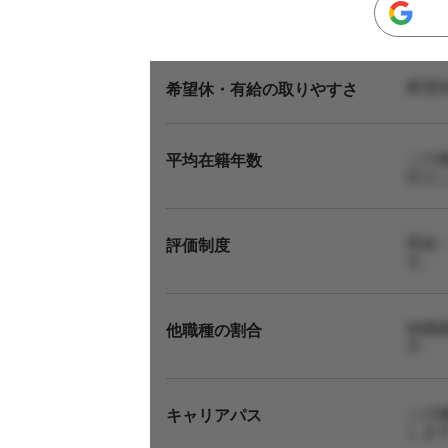
希望
希望休・有給の取りやすさ
この
平均在籍年数
伝え
昇給
評価制度
す。
他職
他職種の割合
す。
この
キャリアパス
しま