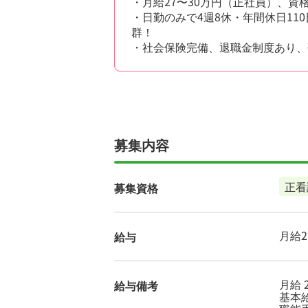
・月給27〜30万円（正社員）、
・日勤のみで4週8休・年間休日1
群！
・社会保険完備、退職金制度あり、
募集内容
正看
募集資格
月給27
給与
月給 2
給与備考
基本給