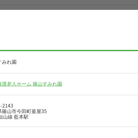
すみれ園
養護老人ホーム 篠山すみれ園
-2143
県篠山市今田町釜屋35
知山線 藍本駅