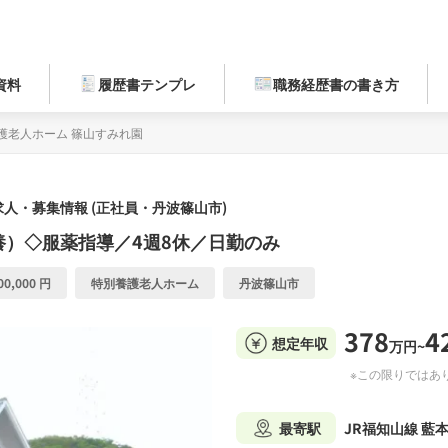
資料
履歴書テンプレ
職務経歴書の書き方
護老人ホーム 篠山すみれ園
人・募集情報 (正社員・丹波篠山市)
）◇服薬指導／4週8休／日勤のみ
0,000 円
特別養護老人ホーム
丹波篠山市
378
4
想定年収
万円~
※この限りではあ
最寄駅
JR福知山線 藍