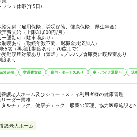
休業
ッシュ休暇(年5日)
保険完備（雇用保険、労災保険、健康保険、厚生年金）
実費支給（上限31,600円/月）
カー通勤可（駐車場あり）
金制度あり（勤続年数不問、退職金共済加入）
制65歳（再雇用制度あり：70歳まで）
の受動喫煙対策あり（禁煙）※プレハブ倉庫奥に喫煙室あり
制度あり
保険完備
交通費支給
賞与・ボーナスあり
車・バイク通勤可
退
特別養護老人ホーム及びショートスティ利用者様の健康管理
日勤リーダー業務
バイタルチェック、健康チェック、服薬の管理、協力医療施設と
養護老人ホーム