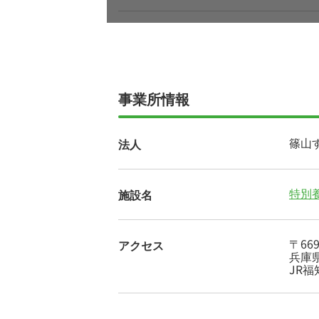
事業所情報
篠山
法人
特別
施設名
〒669
アクセス
兵庫
JR福