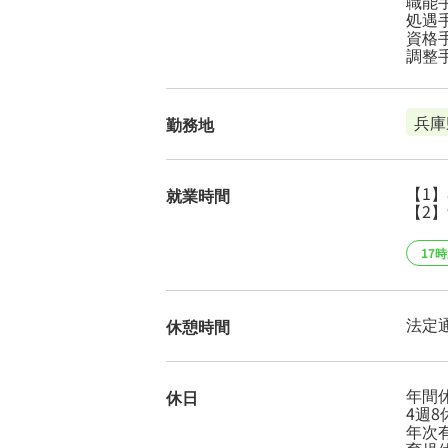
職能手
処遇手
資格手
調整手
兵庫
勤務地
【1】
就業時間
【2】
17
法定
休憩時間
年間休
休日
4週8
年次有