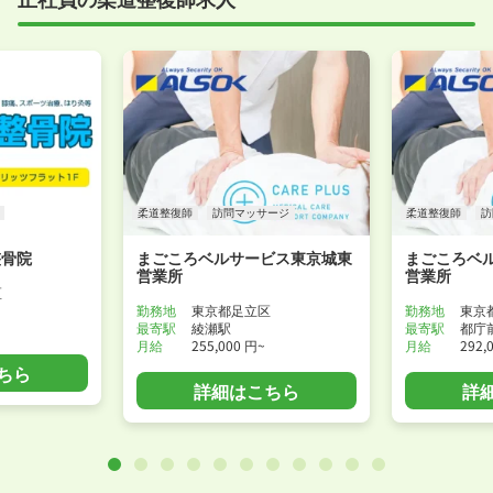
柔道整復師
訪問マッサージ
柔道整復師
訪
整骨院
まごころベルサービス東京城東
まごころベ
営業所
営業所
区
勤務地
東京都足立区
勤務地
東京
最寄駅
綾瀬駅
最寄駅
都庁
月給
255,000 円~
月給
292,
ちら
詳細はこちら
詳