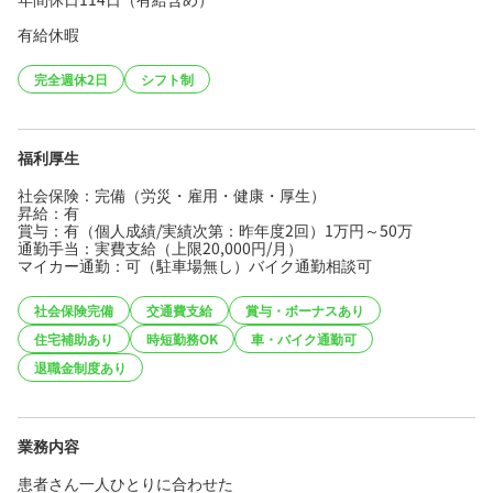
有給休暇
完全週休2日
シフト制
福利厚生
社会保険：完備（労災・雇用・健康・厚生）
昇給：有
賞与：有（個人成績/実績次第：昨年度2回）1万円～50万
通勤手当：実費支給（上限20,000円/月）
マイカー通勤：可（駐車場無し）バイク通勤相談可
社会保険完備
交通費支給
賞与・ボーナスあり
住宅補助あり
時短勤務OK
車・バイク通勤可
退職金制度あり
業務内容
患者さん一人ひとりに合わせた