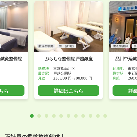
柔道整復師
整・接骨院
柔道整復師
整
ン鍼灸整骨院
ぷらちな整骨院 戸越銀座
品川中延鍼
区
勤務地
東京都品川区
勤務地
東京
最寄駅
戸越公園駅
最寄駅
中延
月給
230,000 円~700,000 円
月給
260,
ちら
詳細はこちら
詳
正社員の柔道整復師求人