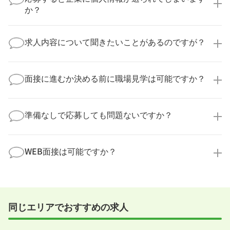
の多くは、複数応募して自分に合った職場を選ばれて
か？
います。
医療キャリアナビからご応募いただいた場合、直接企
業様に個人情報が送られることはありません！
求人内容について聞きたいことがあるのですが？
より詳細な求人情報をご確認いただいた上で、転職希
望時期に合わせてキャリアパートナーから応募企業様
求人票だけでは分からない詳細な情報について、確認
へ連絡をいたします。
してお答えいたします。
面接に進むか決める前に職場見学は可能ですか？
勤務体制や職場の雰囲気、研修制度など、どんな小さ
なことでも構いません。納得してから選考に進んでい
もちろんです！多くの医療機関では事前の職場見学を
ただけるよう、しっかりサポートさせていただきま
積極的に受け入れています。実際の職場環境や働く人
準備なしで応募しても問題ないですか？
す！
の様子を見ることで、より安心してご判断いただけま
求人内容について問い合わせる
す。
全く問題ございません！履歴書の書き方から面接対策
職場見学の日程調整もキャリアパートナーにお任せく
まで、一からサポートいたします。「転職を考え始め
WEB面接は可能ですか？
ださい！
たばかり」「何から始めればいいか分からない」とい
職場見学を希望する
う方の応募も大歓迎です！
実際に職場の雰囲気を知るために対面での面接をおす
すめしていますが、企業様によってはWEB面接を導入
しているところもあります。
同じエリアでおすすめの求人
事前に確認することは可能ですので、お気軽にお申し
付けください！
WEB面接可能か確認する