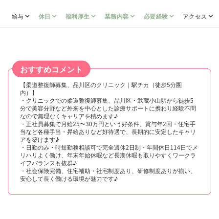
給与
休日
福利厚生
業務内容
必要経験
アクセス
おすすめコメント
【柔道整復師募集、品川区のクリニック｜駅チカ（徒歩5分圏
内）】
・クリニックでの柔道整復師募集、品川区・武蔵小山駅から徒歩5
分で美容分野など外来を中心とした診療サポートに携わり経験不問
なので無理なくキャリアを積めます♪
・正社員募集で月給25〜30万円という好条件、賞与年2回・住宅手
当など各種手当・昇給ありなど好待遇で、長期的に安定したキャリ
アを築けます♪
・日勤のみ・時短勤務相談可で完全週休2日制・年間休日114日でメ
リハリよく働け、年末年始休暇など長期休暇も取りやすくワークラ
イフバランスも抜群♪
・社会保険完備、住宅補助・社宅制度あり、研修制度ありが揃い、
安心して長く働ける環境が魅力です♪