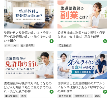
整形外科と整骨院の違いは？治療内
柔道整復師の副業とは？種類・必要
容や保険適用の違い・働く場合の違
な届出・会社員の注意点を解説
いを紹介
クリニック
整・接骨院
柔道整復師
柔道整復師が免許取り消しになるの
理学療法士と柔道整復師のダブルラ
はどんな場合？処分に至るまでの流
イセンスは意味がある？取得するか
れ・受けた後の影響
の判断基準
柔道整復師
資格
柔道整復師
理学療法士(PT)
資格