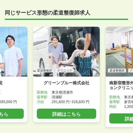
同じサービス形態の柔道整復師求人
柔道整復師
クリニック
柔道整復師
ク
院
グリーンブルー株式会社
南新宿整形
ョンクリニ
区
勤務地
東京都清瀬市
最寄駅
清瀬駅
勤務地
東京
280,000 円
月給
291,800 円~328,600 円
最寄駅
参宮
時給
1,30
ちら
詳細はこちら
詳