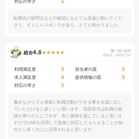
5
対応の早さ
転職先の疑問点などの確認にもとても迅速に動いてくだ
さり、すぐにレスポンスがあり、とても助かりました。
4.8
勝一郎 30代
総合
内定日：2025/7/11
5
5
利用満足度
担当者の質
4
5
求人満足度
提供情報の質
5
対応の早さ
働きながらでも簡単に転職活動ができる事を全面に出し
ていただけると嬉しいと思います。現役世代は転職の相
談が周りの人にできず、常に孤独を感じていると思いま
すのでLINEを活用して親身に対応してもらえることが知
れたら多くの人に活用されると思います。