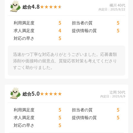
4.8
橘川 40代
総合
内定日：2025/8/22
5
5
利用満足度
担当者の質
4
5
求人満足度
提供情報の質
5
対応の早さ
迅速かつ丁寧な対応ありがとうございました。応募書類
添削や面接時の留意点、質疑応答対策も考えてくださり
すごく助かりました。
5.0
辻岡 50代
総合
内定日：2025/6/9
5
5
利用満足度
担当者の質
5
5
求人満足度
提供情報の質
5
対応の早さ