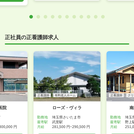
正社員の正看護師求人
正看護師
有料老人ホーム
正看護師
クリ
医院
ローズ・ヴィラ
南
市
勤務地
埼玉県さいたま市
勤務地
埼玉
最寄駅
武里駅
最寄駅
野上
300,000 円
月給
281,500 円~290,500 円
月給
251,