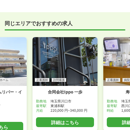
う方の応募も大歓迎です！
実際に職場の雰囲気を知るために対面での面接をおす
すめしていますが、企業様によってはWEB面接を導入
しているところもあります。
同じエリアでおすすめの求人
事前に確認することは可能ですので、お気軽にお申し
付けください！
WEB面接可能か確認する
ホーム
正看護師
訪問看護
正看護師
病院
ムリバー・イ
合同会社Ippo 一歩
寿
勤務地
埼玉県川口市
勤務地
埼玉
市
最寄駅
東浦和駅
最寄駅
西川
月給
220,000 円~340,000 円
時給
1,60
詳細はこちら
詳
ちら