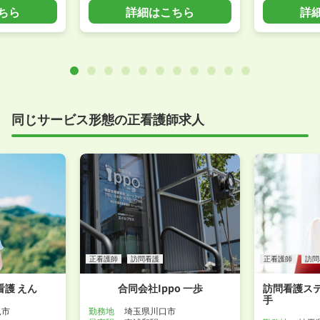
ちら
詳細はこちら
詳
同じサービス形態の正看護師求人
正看護師
訪問看護
正看護師
訪問
護 えん
合同会社Ippo 一歩
訪問看護ス
手
見市
勤務地
埼玉県川口市