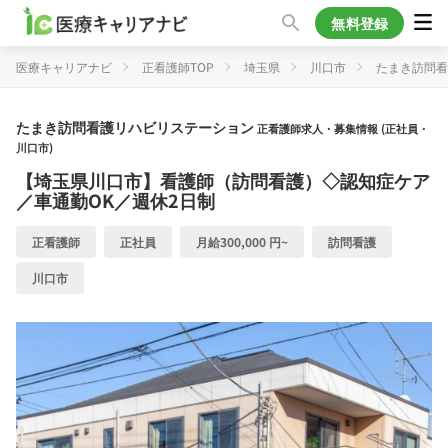
無料登録
医療キャリアナビ
正看護師TOP
埼玉県
川口市
たまき訪問看
たまき訪問看護リハビリステーション
正看護師求人・募集情報 (正社員・
川口市)
【埼玉県川口市】看護師（訪問看護）◇認知症ケア
／車通勤OK／週休2日制
正看護師
正社員
月給300,000 円~
訪問看護
川口市