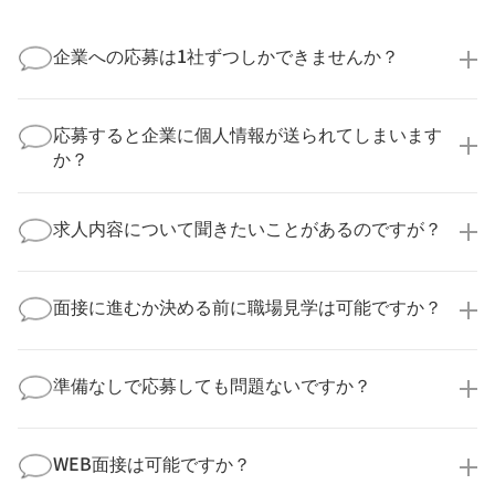
企業への応募は1社ずつしかできませんか？
いいえ、複数の企業様に同時にご応募いただけます。
実際に医療キャリアナビを利用して転職に成功した方
応募すると企業に個人情報が送られてしまいます
の多くは、複数応募して自分に合った職場を選ばれて
か？
います。
医療キャリアナビからご応募いただいた場合、直接企
業様に個人情報が送られることはありません！
求人内容について聞きたいことがあるのですが？
より詳細な求人情報をご確認いただいた上で、転職希
望時期に合わせてキャリアパートナーから応募企業様
求人票だけでは分からない詳細な情報について、確認
へ連絡をいたします。
してお答えいたします。
面接に進むか決める前に職場見学は可能ですか？
勤務体制や職場の雰囲気、研修制度など、どんな小さ
なことでも構いません。納得してから選考に進んでい
もちろんです！多くの医療機関では事前の職場見学を
ただけるよう、しっかりサポートさせていただきま
積極的に受け入れています。実際の職場環境や働く人
準備なしで応募しても問題ないですか？
す！
の様子を見ることで、より安心してご判断いただけま
求人内容について問い合わせる
す。
全く問題ございません！履歴書の書き方から面接対策
職場見学の日程調整もキャリアパートナーにお任せく
まで、一からサポートいたします。「転職を考え始め
WEB面接は可能ですか？
ださい！
たばかり」「何から始めればいいか分からない」とい
職場見学を希望する