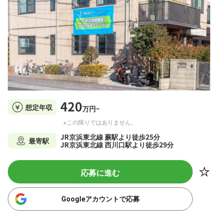
420
想定年収
万円~
※この限りではありません。
JR京浜東北線 蕨駅より徒歩25分
最寄駅
JR京浜東北線 西川口駅より徒歩29分
応募に進む
Googleアカウントで応募