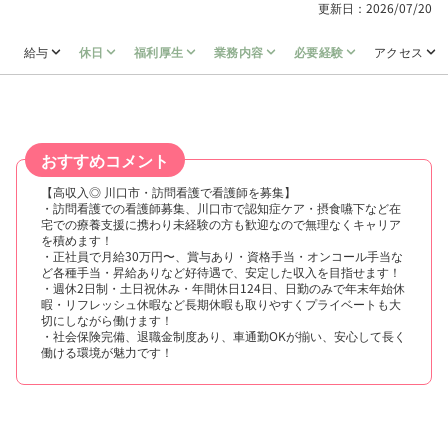
更新日：2026/07/20
給与
休日
福利厚生
業務内容
必要経験
アクセス
おすすめコメント
【高収入◎ 川口市・訪問看護で看護師を募集】
・訪問看護での看護師募集、川口市で認知症ケア・摂食嚥下など在
宅での療養支援に携わり未経験の方も歓迎なので無理なくキャリア
を積めます！
・正社員で月給30万円〜、賞与あり・資格手当・オンコール手当な
ど各種手当・昇給ありなど好待遇で、安定した収入を目指せます！
・週休2日制・土日祝休み・年間休日124日、日勤のみで年末年始休
暇・リフレッシュ休暇など長期休暇も取りやすくプライベートも大
切にしながら働けます！
・社会保険完備、退職金制度あり、車通勤OKが揃い、安心して長く
働ける環境が魅力です！