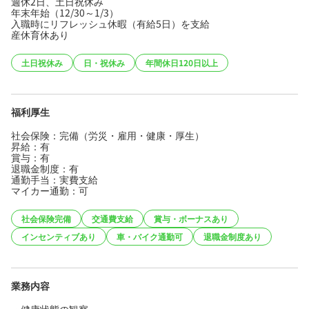
週休2日、土日祝休み
年末年始（12/30～1/3）
入職時にリフレッシュ休暇（有給5日）を支給
産休育休あり
土日祝休み
日・祝休み
年間休日120日以上
福利厚生
社会保険：完備（労災・雇用・健康・厚生）
昇給：有
賞与：有
退職金制度：有
通勤手当：実費支給
マイカー通勤：可
社会保険完備
交通費支給
賞与・ボーナスあり
インセンティブあり
車・バイク通勤可
退職金制度あり
業務内容
・健康状態の観察