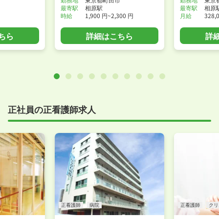
最寄駅
相原駅
最寄駅
相原
時給
1,900 円~2,300 円
月給
328,
ちら
詳細はこちら
詳
正社員の正看護師求人
正看護師
病院
正看護師
クリ