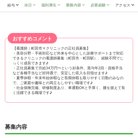
給与
休日
福利厚生
業務内容
必要経験
アクセス
おすすめコメント
【看護師｜町田市×クリニックの正社員募集】
・美容分野・手術対応など外来を中心とした診療サポートまで対応
できるクリニックの看護師募集（町田市・町田駅）、経験不問でじ
っくり成長できます♪
・正社員募集で月給34万円〜という好条件、賞与年2回・資格手当
など各種手当など好待遇で、安定した収入を目指せます♪
・夏季休暇・年末年始休暇など長期休暇も取りやすく日勤のみなの
で、ご家庭や趣味との両立もしやすい職場です♪
・社会保険完備、研修制度あり、車通勤OKと手厚く、腰を据えて長
く活躍できる職場です♪
募集内容