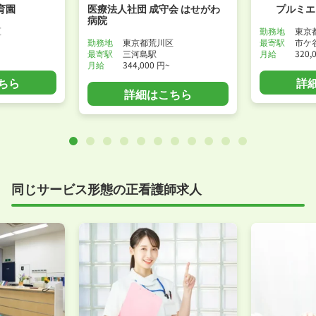
育園
医療法人社団 成守会 はせがわ
プルミエ
病院
区
勤務地
東京
勤務地
東京都荒川区
最寄駅
市ケ
最寄駅
三河島駅
月給
320,
月給
344,000 円~
ちら
詳
詳細はこちら
同じサービス形態の正看護師求人