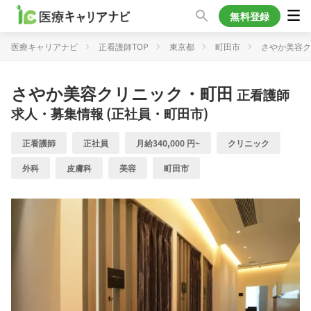
無料登録
医療キャリアナビ
正看護師TOP
東京都
町田市
さやか美容ク
さやか美容クリニック・町田
正看護師
求人・募集情報 (正社員・町田市)
正看護師
正社員
月給340,000 円~
クリニック
外科
皮膚科
美容
町田市