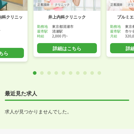
正看護師
クリニック
正看護師
クリ
内科クリニッ
井上内科クリニック
プルミエ
勤務地
東京都清瀬市
勤務地
東京
市
最寄駅
清瀬駅
最寄駅
市ケ
時給
2,000 円~
月給
320,
詳細はこちら
詳
ちら
最近見た求人
求人が見つかりませんでした。