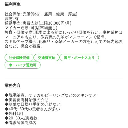
福利厚生
社会保険: 完備(労災・雇用・健康・厚生)
賞与: 有
通勤手当: 実費支給(上限30,000円/月)
マイカー通勤: 可(駐車場無し)
教育・研修制度: 現場に出る前にしっかり研修を行い、事務業務は
マニュアルもあり。教育係の先輩がマンツーマンで指導。
スキルアップ機会: 化粧品・薬剤メーカーの方を迎えての院内勉強
会など、機会が豊富。
社会保険完備
交通費支給
賞与・ボーナスあり
車・バイク通勤可
業務内容
◆脱毛治療、ケミカルピーリングなどのスキンケア
◆美容皮膚科治療の介助
◆簡単な日帰り手術の介助など
◆40代~60代の患者さんが多い
◆外科1割
◆20~30人/患者数
◆看護師体制/3名