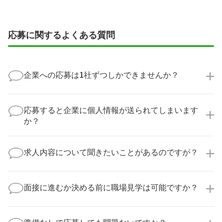
応募に関するよくある質問
企業への応募は1社ずつしかできませんか？
いいえ、複数の企業様に同時にご応募いただけます。
実際に医療キャリアナビを利用して転職に成功した方
応募すると企業に個人情報が送られてしまいます
の多くは、複数応募して自分に合った職場を選ばれて
か？
います。
医療キャリアナビからご応募いただいた場合、直接企
業様に個人情報が送られることはありません！
求人内容について聞きたいことがあるのですが？
より詳細な求人情報をご確認いただいた上で、転職希
望時期に合わせてキャリアパートナーから応募企業様
求人票だけでは分からない詳細な情報について、確認
へ連絡をいたします。
してお答えいたします。
面接に進むか決める前に職場見学は可能ですか？
勤務体制や職場の雰囲気、研修制度など、どんな小さ
なことでも構いません。納得してから選考に進んでい
もちろんです！多くの医療機関では事前の職場見学を
ただけるよう、しっかりサポートさせていただきま
積極的に受け入れています。実際の職場環境や働く人
準備なしで応募しても問題ないですか？