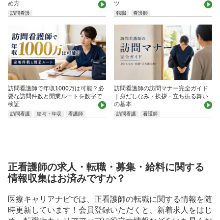
め方
ツ
訪問看護
転職
看護師
訪問看護師で年収1000万は可能？必
訪問看護師の訪問マナー完全ガイド
要な訪問件数と開業ルートを数字で
｜身だしなみ・挨拶・立ち振る舞い
検証
の基本
訪問看護
給与・年収
看護師
訪問看護
看護師
正看護師の求人・転職・募集・給料に関する
情報収集はお済みですか？
医療キャリアナビでは、正看護師の転職に関する情報を随
時更新しています！会員登録いただくと、新着求人をはじ
め、転職やキャリアアップに役立つ情報などをいち早くお