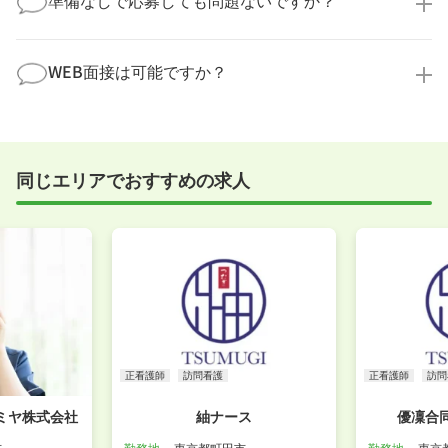
す！
の様子を見ることで、より安心してご判断いただけま
求人内容について問い合わせる
す。
全く問題ございません！履歴書の書き方から面接対策
職場見学の日程調整もキャリアパートナーにお任せく
まで、一からサポートいたします。「転職を考え始め
WEB面接は可能ですか？
ださい！
たばかり」「何から始めればいいか分からない」とい
職場見学を希望する
う方の応募も大歓迎です！
実際に職場の雰囲気を知るために対面での面接をおす
すめしていますが、企業様によってはWEB面接を導入
しているところもあります。
同じエリアでおすすめの求人
事前に確認することは可能ですので、お気軽にお申し
付けください！
WEB面接可能か確認する
正看護師
訪問看護
正看護師
訪問
ミヤ株式会社
紬ナース
優凜合
市
勤務地
東京都町田市
勤務地
東京