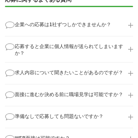
企業への応募は1社ずつしかできませんか？
いいえ、複数の企業様に同時にご応募いただけます。
実際に医療キャリアナビを利用して転職に成功した方
応募すると企業に個人情報が送られてしまいます
の多くは、複数応募して自分に合った職場を選ばれて
か？
います。
医療キャリアナビからご応募いただいた場合、直接企
業様に個人情報が送られることはありません！
求人内容について聞きたいことがあるのですが？
より詳細な求人情報をご確認いただいた上で、転職希
望時期に合わせてキャリアパートナーから応募企業様
求人票だけでは分からない詳細な情報について、確認
へ連絡をいたします。
してお答えいたします。
面接に進むか決める前に職場見学は可能ですか？
勤務体制や職場の雰囲気、研修制度など、どんな小さ
なことでも構いません。納得してから選考に進んでい
もちろんです！多くの医療機関では事前の職場見学を
ただけるよう、しっかりサポートさせていただきま
積極的に受け入れています。実際の職場環境や働く人
準備なしで応募しても問題ないですか？
す！
の様子を見ることで、より安心してご判断いただけま
求人内容について問い合わせる
す。
全く問題ございません！履歴書の書き方から面接対策
職場見学の日程調整もキャリアパートナーにお任せく
まで、一からサポートいたします。「転職を考え始め
WEB面接は可能ですか？