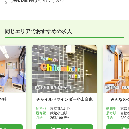
ださい！
たばかり」「何から始めればいいか分からない」とい
職場見学を希望する
う方の応募も大歓迎です！
実際に職場の雰囲気を知るために対面での面接をおす
すめしていますが、企業様によってはWEB面接を導入
しているところもあります。
同じエリアでおすすめの求人
事前に確認することは可能ですので、お気軽にお申し
付けください！
WEB面接可能か確認する
正看護師
児童発達支援
正看護師
クリ
外科
チャイルドマインダー小山台東
みんなの
区
勤務地
東京都品川区
勤務地
東京
最寄駅
武蔵小山駅
最寄駅
青物
月給
263,100 円~
月給
250,