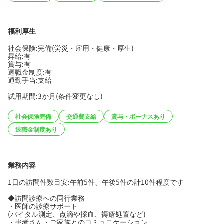
福利厚生
社会保険:完備(労災・雇用・健康・厚生)
昇給:有
賞与:有
退職金制度:有
通勤手当:支給
試用期間:3か月(条件変更なし)
社会保険完備
交通費支給
賞与・ボーナスあり
退職金制度あり
業務内容
1日の訪問件数目安:午前5件、午後5件の計10件程度です
◆訪問診療への同行業務
・医師の診療サポート
(バイタル測定、点滴や採血、褥瘡処置など)
・患者さん・ご家族とのコミュニケーション