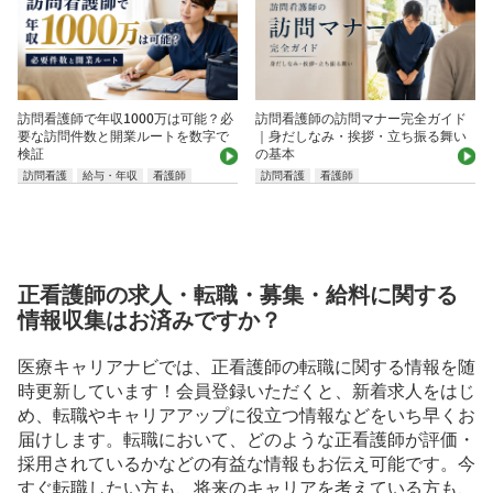
訪問看護師で年収1000万は可能？必
訪問看護師の訪問マナー完全ガイド
要な訪問件数と開業ルートを数字で
｜身だしなみ・挨拶・立ち振る舞い
検証
の基本
訪問看護
給与・年収
看護師
訪問看護
看護師
正看護師の求人・転職・募集・給料に関する
情報収集はお済みですか？
医療キャリアナビでは、正看護師の転職に関する情報を随
時更新しています！会員登録いただくと、新着求人をはじ
め、転職やキャリアアップに役立つ情報などをいち早くお
届けします。転職において、どのような正看護師が評価・
採用されているかなどの有益な情報もお伝え可能です。今
すぐ転職したい方も、将来のキャリアを考えている方も、