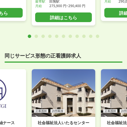
最寄駅
田無駅
月給
290,
月給
275,900 円~290,400 円
ちら
詳
詳細はこちら
同じサービス形態の正看護師求人
正看護師
訪問看護
正看護師
訪問
紬ナース
社会福祉法人いたるセンター
社会福祉法