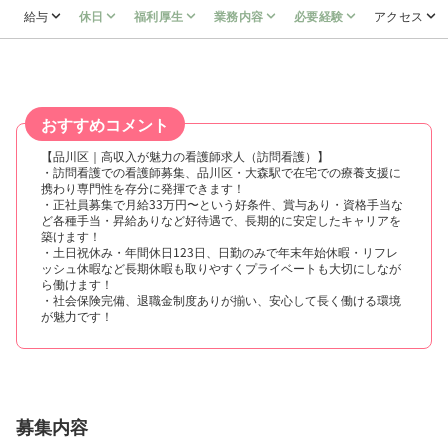
給与
休日
福利厚生
業務内容
必要経験
アクセス
おすすめコメント
【品川区｜高収入が魅力の看護師求人（訪問看護）】
・訪問看護での看護師募集、品川区・大森駅で在宅での療養支援に
携わり専門性を存分に発揮できます！
・正社員募集で月給33万円〜という好条件、賞与あり・資格手当な
ど各種手当・昇給ありなど好待遇で、長期的に安定したキャリアを
築けます！
・土日祝休み・年間休日123日、日勤のみで年末年始休暇・リフレ
ッシュ休暇など長期休暇も取りやすくプライベートも大切にしなが
ら働けます！
・社会保険完備、退職金制度ありが揃い、安心して長く働ける環境
が魅力です！
募集内容