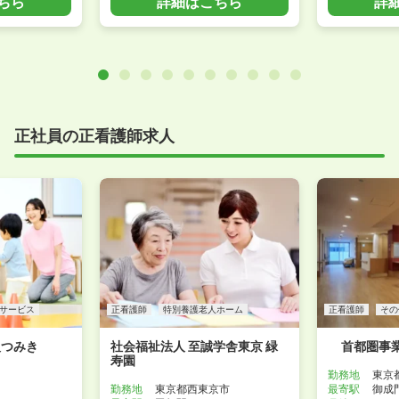
ちら
詳細はこちら
詳
正社員の正看護師求人
サービス
正看護師
特別養護老人ホーム
正看護師
その
人つみき
社会福祉法人 至誠学舎東京 緑
首都圏事
寿園
勤務地
東京
勤務地
東京都西東京市
最寄駅
御成