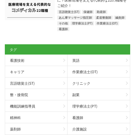
ご紹介！
言語聴覚士(ST)
保健師
助産師
あん摩マッサージ指圧師
柔道整復師
鍼灸師
その他
理学療法士(PT)
作業療法士(OT)
看護師
タグ
看護技術
英語
キャリア
作業療法士(OT)
言語聴覚士(ST)
クリニック
整・接骨院
副業
機能訓練指導員
理学療法士(PT)
精神科
看護師
薬剤師
介護施設