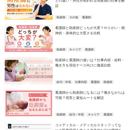
との違い・男性が関われる周産期の仕事を解
説
助産師
その他
看護師
看護師と助産師どっちが大変？やりがい・精
神的・身体的な大変さを比較
助産師
キャリア
看護師
助産師と看護師の違いは？仕事内容・給料・
働き方を現役ナース向けに徹底比較
給与・年収
仕事内容
看護師
助産師
看護師から助産師になるには？働きながらは
可能？現実と最短ルートを解説
助産師
給与・年収
キャリア
看護師
コメディカル・メディカルスタッフってな
に？医療現場を支える代表的な22の職種を