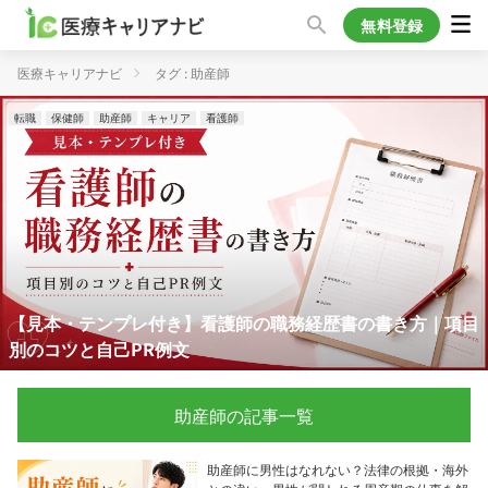
無料登録
医療キャリアナビ
タグ : 助産師
転職
保健師
助産師
キャリア
看護師
【見本・テンプレ付き】看護師の職務経歴書の書き方｜項目
別のコツと自己PR例文
助産師の記事一覧
助産師に男性はなれない？法律の根拠・海外