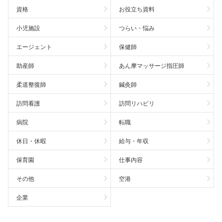
資格
お役立ち資料
小児施設
つらい・悩み
エージェント
保健師
助産師
あん摩マッサージ指圧師
柔道整復師
鍼灸師
訪問看護
訪問リハビリ
病院
転職
休日・休暇
給与・年収
保育園
仕事内容
その他
空港
企業