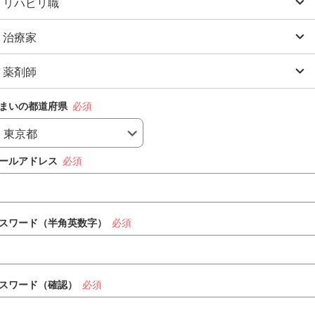
リハビリ職
正看護師
准看護師
治療家
理学療法士(PT)
助産師
作業療法士(OT)
薬剤師
柔道整復師
保健師
言語聴覚士(ST)
あん摩マッサージ指圧師
薬剤師
まいの都道府県
鍼灸師
認定薬剤師
ールアドレス
専門薬剤師
スワード（半角英数字）
スワード（確認）