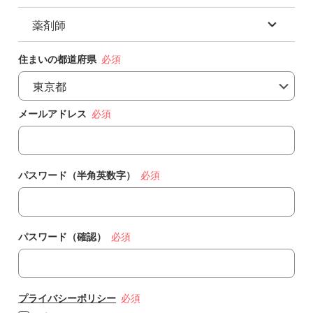
助産師
作業療法士(OT)
薬剤師
柔道整復師
保健師
言語聴覚士(ST)
あん摩マッサージ指圧師
薬剤師
住まいの都道府県
鍼灸師
認定薬剤師
メールアドレス
専門薬剤師
パスワード（半角英数字）
パスワード（確認）
プライバシーポリシー