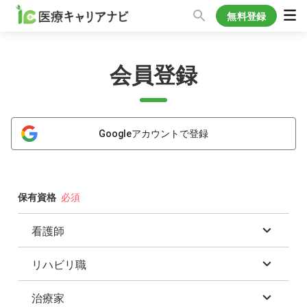
無料登録
会員登録
Googleアカウントで登録
保有資格
看護師
リハビリ職
正看護師
准看護師
治療家
理学療法士(PT)