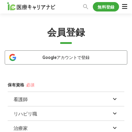
無料登録
会員登録
Googleアカウントで登録
保有資格
看護師
リハビリ職
正看護師
准看護師
治療家
理学療法士(PT)