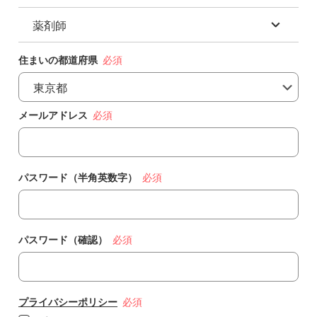
助産師
作業療法士(OT)
薬剤師
柔道整復師
保健師
言語聴覚士(ST)
あん摩マッサージ指圧師
薬剤師
住まいの都道府県
鍼灸師
認定薬剤師
メールアドレス
専門薬剤師
パスワード（半角英数字）
パスワード（確認）
プライバシーポリシー