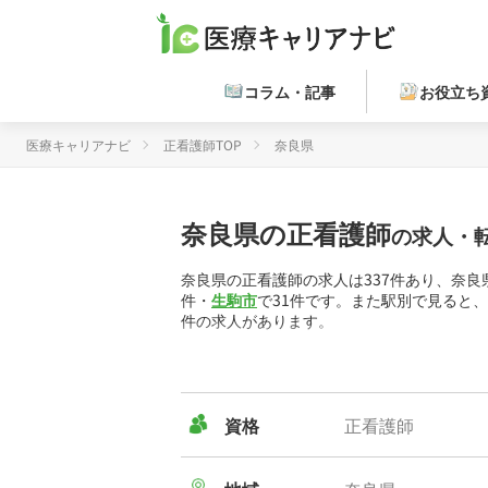
コラム・記事
お役立ち
医療キャリアナビ
正看護師TOP
奈良県
奈良県の正看護師
の求人・
奈良県の正看護師の求人は337件あり、奈
件・
生駒市
で31件です。また駅別で見ると、
件の求人があります。
働き方の内訳は、
正社員
が205件・
パート/
方があり、
訪問看護
の求人が91件・
病院
の求
奈良県内の正看護師求人から算出した平均年収は
資格
正看護師
医療キャリアナビでは、正看護師の好条件の
「
交通費支給
」など希望条件で検索すること
分は、代わりにキャリアパートナーがお調べ