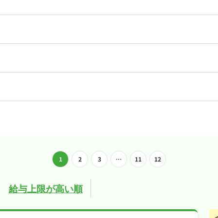
(時給)
投
1
2
3
…
11
12
稿
給与上限が高い順
ナ