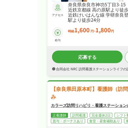
奈良県奈良市神功5丁目3-15
近鉄京都線 高の原駅より徒歩
近鉄けいはんな線 学研奈良
アクセス
駅より徒歩24分
1,600
1,800
時給
円~
円
給与
応募する
合同会社 NRC 訪問看護ステーションライフ
【奈良県田原本町】看護師（訪問
み
カラーズ訪問リハビリ・看護ステーション
正看護師
訪問看護
完全週休2日
シフト
賞与・ボーナスあり
食堂・昼食補助あり