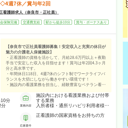
◇4週7休／賞与年2回
ビ
正看護師求人（奈良市・正社員）
ゲ
会保険完備
交通費支給
駅から徒歩10分
賞与・ボーナスあり
ー
シ
【奈良市で正社員看護師募集！安定収入と充実の休日が
魅力の介護老人保健施設】
・正看護師の資格を活かして、月給28.6万円以上＋夜勤
ョ
手当で安定した収入を目指せます！賞与は年2回4.3ヶ月
分と高水準です。
ン
・年間休日118日、4週7休のシフト制でワークライフバ
ランスを大切にしながら働きやすい環境です！
・施設内の看護業務を担当し、経験豊富なベテラン看護
師が多く安心してスキルアップできる職場です！
施設内における看護業務および付帯
10分
する業務
2分
入所者様・通所リハビリ利用者様の
業務内容
バイタル測定、配薬等の看護業務を
正看護師の国家資格をお持ちの方
行います。
応募要件