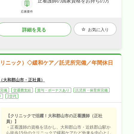
正看護師の国家資格をお持ちの方
≪訪問看護≫
・移動手段：社用車あり（軽四タン
トAT車使用）
応募要件
・車の貸与：有
・業務内容：検温、血圧、脈拍測
定、内服薬のチェック、管理など
詳細を見る
お気に入り
※具体的な医療処置 胃ろう、吸引、
インスリン注射、IVH、褥瘡（じょ
くそう）ケア、など
・訪問エリア：大和高田市、御所市
が中心
リニック）◇緩和ケア／託児所完備／年間休日
（大和郡山市・正社員）
完備
交通費支給
賞与・ボーナスあり
託児所・保育所完備
り
2交代
【クリニックで活躍！大和郡山市の正看護師（正社
員）】
・正看護師の資格を活かし、大和郡山市・近鉄郡山駅か
ら徒歩15分のクリニックで緩和ケアなど外来を中心とし