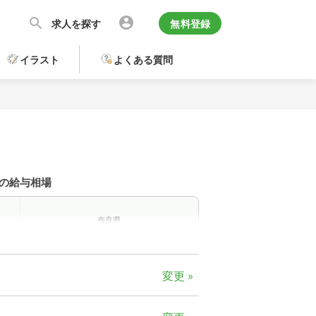
求人を探す
無料登録
イラスト
よくある質問
の給与相場
奈良県
員
473
万
変更 »
・
1,950
イト
円