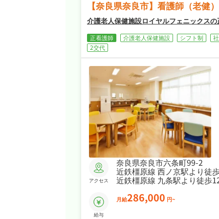
【奈良県奈良市】看護師（老健）
介護老人保健施設ロイヤルフェニックスの
正看護師
介護老人保健施設
シフト制
社
2交代
奈良県奈良市六条町99-2
近鉄橿原線 西ノ京駅より徒歩
近鉄橿原線 九条駅より徒歩1
アクセス
286,000
月給
円~
給与