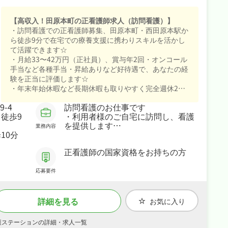
【高収入！田原本町の正看護師求人（訪問看護）】
・訪問看護での正看護師募集、田原本町・西田原本駅か
ら徒歩9分で在宅での療養支援に携わりスキルを活かし
て活躍できます☆
・月給33〜42万円（正社員）、賞与年2回・オンコール
手当など各種手当・昇給ありなど好待遇で、あなたの経
験を正当に評価します☆
・年末年始休暇など長期休暇も取りやすく完全週休2日
制・日曜・祝日休みなので、日勤のみでご家庭や趣味と
-4
訪問看護のお仕事です
の両立もしやすい職場です☆
徒歩9
・利用者様のご自宅に訪問し、看護
・社会保険完備と手厚く、腰を据えて長く活躍できる職
を提供します
場です☆
業務内容
10分
・主治医やケアマネジャーとの報
告、相談などのやり取りをします
正看護師の国家資格をお持ちの方
※無理をせず本人のライフスタイル
に合わせて相談のうえ、仕事内容や
訪問件数を調整しています
応募要件
※勤務開始時期はご相談の上、いつ
からでも可能
詳細を見る
お気に入り
看護ステーションの詳細・求人一覧