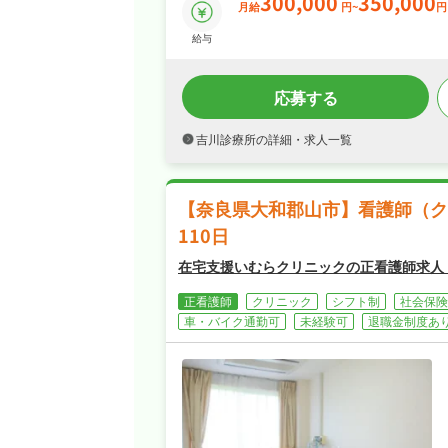
300,000
350,000
月給
円~
円
給与
応募する
吉川診療所の詳細・求人一覧
【奈良県大和郡山市】看護師（ク
110日
在宅支援いむらクリニックの正看護師求人
正看護師
クリニック
シフト制
社会保険
車・バイク通勤可
未経験可
退職金制度あ