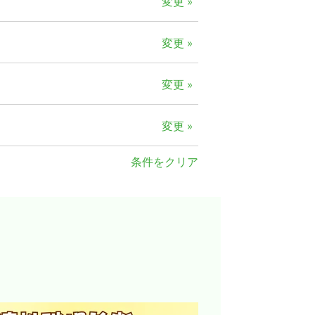
変更 »
※掲載求人データより算出
変更 »
変更 »
変更 »
条件をクリア