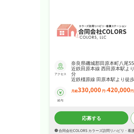
奈良県磯城郡田原本町八尾559
近鉄田原本線 西田原本駅より
分
アクセス
近鉄橿原線 田原本駅より徒歩
330,000
420,000
月給
円~
円
給与
応募する
合同会社COLORS カラーズ訪問リハビリ・