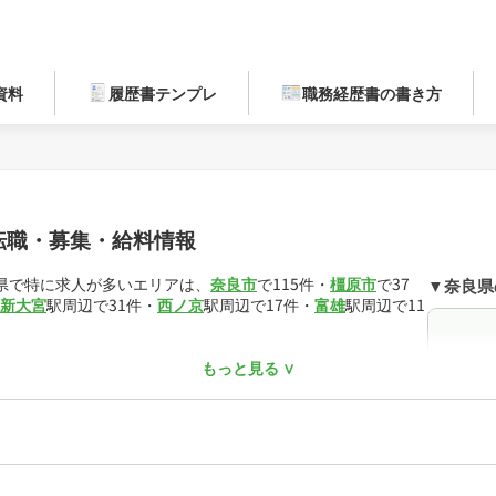
資料
履歴書テンプレ
職務経歴書の書き方
転職・募集・給料情報
良県で特に求人が多いエリアは、
奈良市
で115件・
橿原市
で37
▼奈良県
新大宮
駅周辺で31件・
西ノ京
駅周辺で17件・
富雄
駅周辺で11
アルバイト
が132件となっています。正看護師には色々な働き
もっと見る ∨
人が82件・
クリニック
の求人が41件掲載されています。
正社
473万円・平均時給は1,950円です。
(年収)
お仕事を多数掲載しています。「
完全週休2日
」「
シフト制
」
パート
はもちろん、職場の雰囲気など求人票だけでは見えにくい部
アルバ
することも可能です。