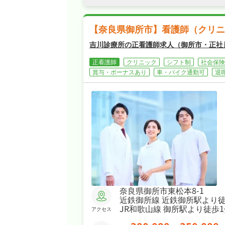
【奈良県御所市】看護師（クリニ
吉川診療所の正看護師求人（御所市・正社
正看護師
クリニック
シフト制
社会保険
賞与・ボーナスあり
車・バイク通勤可
退
奈良県御所市東松本8-1
近鉄御所線 近鉄御所駅より徒
JR和歌山線 御所駅より徒歩1
アクセス