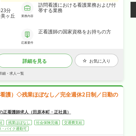
訪問看護における看護業務および付
職場です！
23分
帯する業務
・社会保険完備で、あなたの「働きたい」を全力でサポ
登美ヶ丘
ートします！
業務内容
正看護師の国家資格をお持ちの方
応募要件
詳細を見る
お気に入り
の詳細・求人一覧
看護）◇残業ほぼなし／完全週休2日制／日勤の
の正看護師求人（田原本町・正社員）
制
残業ほぼなし
社会保険完備
交通費支給
車・バイク通勤可