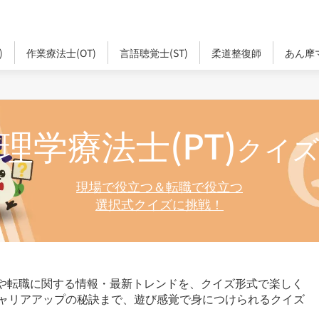
)
作業療法士(OT)
言語聴覚士(ST)
柔道整復師
あん摩
理学療法士(PT)
クイ
現場で役立つ＆転職で役立つ
選択式クイズに挑戦！
識や転職に関する情報・最新トレンドを、クイズ形式で楽しく
ャリアアップの秘訣まで、遊び感覚で身につけられるクイズ