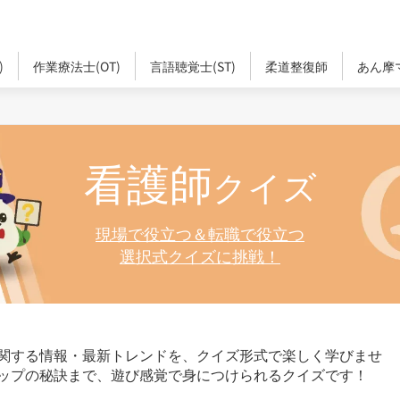
)
作業療法士(OT)
言語聴覚士(ST)
柔道整復師
あん摩
看護師
クイズ
現場で役立つ＆転職で役立つ
選択式クイズに挑戦！
関する情報・最新トレンドを、クイズ形式で楽しく学びませ
ップの秘訣まで、遊び感覚で身につけられるクイズです！