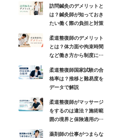
訪問鍼灸のデメリットと
は？鍼灸師が知っておき
たい働く際の負担と対策
柔道整復師のデメリット
とは？体力面や拘束時間
など働き方から制度に関
する理由を解説
柔道整復師国家試験の合
格率は？推移と難易度を
データで解説
柔道整復師がマッサージ
をするのは違法？施術範
囲の境界と保険適用のル
ール
薬剤師の仕事がつまらな