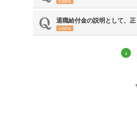
転職関連
退職給付金の説明として、正
転職関連
投
1
稿
ナ
ビ
ゲ
ー