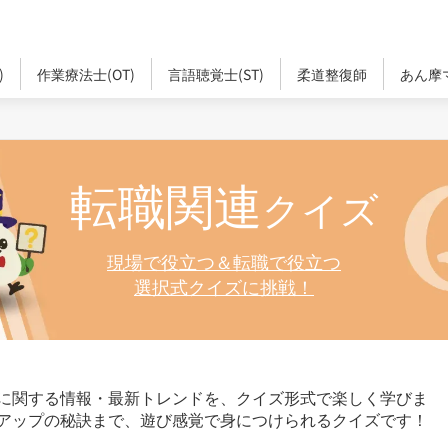
)
作業療法士(OT)
言語聴覚士(ST)
柔道整復師
あん摩
転職関連
クイズ
現場で役立つ＆転職で役立つ
選択式クイズに挑戦！
に関する情報・最新トレンドを、クイズ形式で楽しく学びま
アップの秘訣まで、遊び感覚で身につけられるクイズです！