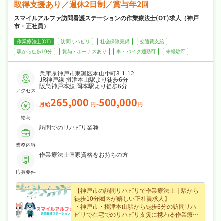
取得支援あり／週休2日制／賞与年2回
スマイルアルファ訪問看護ステーションの作業療法士(OT)求人（神戸
市・正社員）
作業療法士(OT)
訪問リハビリ
社会保険完備
交通費支給
駅から徒歩10分
賞与・ボーナスあり
車・バイク通勤可
未経験可
兵庫県神戸市東灘区本山中町3-1-12
JR神戸線 摂津本山駅より徒歩6分
阪急神戸本線 岡本駅より徒歩6分
アクセス
265,000
500,000
月給
円~
円
給与
訪問でのリハビリ業務
業務内容
作業療法士国家資格をお持ちの方
応募要件
【神戸市の訪問リハビリで作業療法士｜駅から
徒歩10分圏内が嬉しい正社員求人】
・神戸市・摂津本山駅から徒歩6分の訪問リハ
ビリで在宅でのリハビリ支援に携わる作業療法