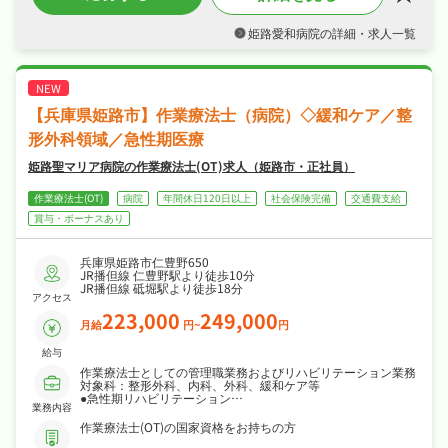
19.5〜24.4万円の正社員求人、腰を据えて長く
活躍できます◎
姫路愛和病院の詳細・求人一覧
・日勤のみで週休2日制・日曜・祝日休みでメ
リハリよく働け、夏季休暇・年末年始休暇など
長期休暇も取りやすくワークライフバランスも
抜群◎
・社会保険完備、住宅補助・社宅制度ありが揃
【兵庫県姫路市】作業療法士（病院）◇緩和ケア／整
い、安心して長く働ける環境が魅力です◎
形外科領域／急性期医療
姫路聖マリア病院の作業療法士(OT)求人（姫路市・正社員）
作業療法士(OT)
病院
年間休日120日以上
社会保険完備
交通費支給
賞与・ボーナスあり
兵庫県姫路市仁豊野650
JR播但線 仁豊野駅より徒歩10分
JR播但線 砥堀駅より徒歩18分
アクセス
223,000
249,000
月給
円~
円
給与
作業療法士としての管理職業務およびリハビリテーション業務
対象科：整形外科、内科、外科、緩和ケア等
●急性期リハビリテーション
業務内容
●亜急性期・維持期リハビリテーション
●回復期リハビリテーション（回復期病棟での業務）
作業療法士(OT)の国家資格をお持ちの方
●重症心身障害児・者リハビリテーション