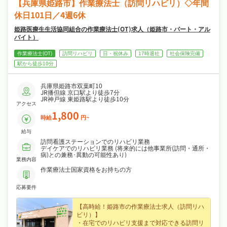
【兵庫県姫路市】作業療法士（訪問リハビリ）◇年間
い、安心して長く働ける環境が魅力です♪
休日101日／4週6休
姫路医療生生活協同組合の作業療法士(OT)求人（姫路市・パート・アル
バイト）
作業療法士(OT)
訪問リハビリ
日・祝休み
17時退社
社会保険完備
駅から徒歩10分
兵庫県姫路市双葉町10
JR播但線 京口駅より徒歩7分
JR神戸線 東姫路駅より徒歩10分
アクセス
1,800
時給
円~
給与
訪問看護ステーションでのリハビリ業務
デイケアでのリハビリ業務 (将来的には他事業所(訪問・通所・
病)との兼務･異動の可能性あり)
業務内容
作業療法士国家資格をお持ちの方
応募要件
【高時給！姫路市の作業療法士求人（訪問リハ
ビリ）】
・在宅でのリハビリ支援まで対応できる訪問リ