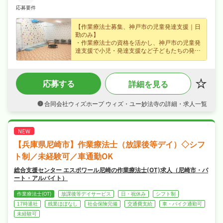
・学習の補助
応募要件
・遊び
・保護者対応
・活動記録作成等の書類作成
【作業療法士募集、神戸市の児童発達支援｜日
・送迎など
勤のみ】
・作業療法士の資格を活かし、神戸市の児童発
達支援で小児・発達支援など子どもたちの発達
支援をお任せ、培った経験が活きる職場です！
・正社員で月給20〜30万円、賞与あり・資格手
当など各種手当・昇給ありなど好待遇で、あな
応募する
詳細を見る
たの経験を正当に評価します！
・日勤のみで週休2日制・日曜・祝日休み・年
間休日115日でメリハリよく働け、年末年始休
合同会社ウィズホープ ウィズ・ユー妙法寺の詳細・求人一覧
暇・GWなど長期休暇も取りやすくワークライ
フバランスも抜群！
・社会保険完備、退職金制度ありが揃い、安心
して長く働ける環境が魅力です！
【兵庫県尼崎市】作業療法士（放課後等デイ）◇シフ
ト制／未経験可／車通勤OK
総合支援センター エスポワール尼崎の作業療法士(OT)求人（尼崎市・パ
ート・アルバイト）
作業療法士(OT)
放課後等デイサービス
日・祝休み
シフト制
17時退社
残業ほぼなし
社会保険完備
交通費支給
車・バイク通勤可
未経験可