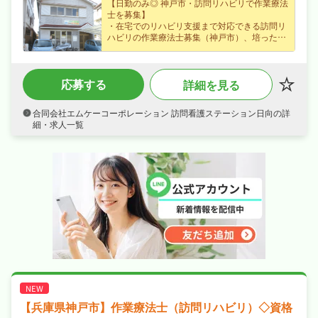
【日勤のみ◎ 神戸市・訪問リハビリで作業療法
士を募集】
・在宅でのリハビリ支援まで対応できる訪問リ
ハビリの作業療法士募集（神戸市）、培った経
験が活きる職場です！
・正社員募集で月給20万円〜という好条件、賞
与あり・資格手当など各種手当・昇給ありなど
応募する
詳細を見る
好待遇で、安定した収入を目指せます！
・週休2日制・日曜・祝日休み、年末年始休暇
など長期休暇も取りやすく日勤のみでオンオフ
合同会社エムケーコーポレーション 訪問看護ステーション日向の詳
を切り替えて長く続けられる環境です！
細・求人一覧
・社会保険完備、退職金制度あり、産休・育休
制度ありと手厚く、腰を据えて長く活躍できる
職場です！
【兵庫県神戸市】作業療法士（訪問リハビリ）◇資格