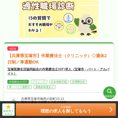
・社会保険完備、退職金制度あり、研修制度あ
りなど福利厚生も充実、はじめての方も安心し
て飛び込める職場です！
【兵庫県宝塚市】作業療法士（クリニック）◇週休2
日制／車通勤OK
宝塚医療生活協同組合の作業療法士(OT)求人（宝塚市・パート・アルバ
イト）
作業療法士(OT)
クリニック
社会保険完備
交通費支給
車・バイク通勤可
退職金制度あり
検索条件
兵庫県宝塚市御所の前町15-21
阪急今津線 小林駅より徒歩18分
阪急今津線 逆瀬川駅より徒歩22分
-
条件をクリア
条件をクリア
条件をクリア
完全無料
件
検索する
検索する
検索する
アクセス
理想の求人を探してもらう
保存求人
1,700
1,940
をみる
時給
円~
円