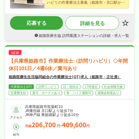
ハビリの作業療法士募集（姫路市・京口駅から
徒歩7分）、専門性を存分に発揮できます！
・パート募集で時給1,800円という好条件、家
計をしっかり支えられます！
応募する
詳細を見る
・夏季休暇・年末年始休暇など長期休暇も取り
やすく4週6休・日曜・祝日休み・年間休日101
日なので、ご家庭や趣味との両立もしやすい職
姫路医療生協 訪問看護ステーションの詳細・求人一覧
場です！
・社会保険完備と手厚く、腰を据えて長く活躍
できる職場です！
【兵庫県姫路市】作業療法士（訪問リハビリ）◇年間
休日101日／4週6休／賞与あり
姫路医療生生活協同組合の作業療法士(OT)求人（姫路市・正社員）
作業療法士(OT)
訪問リハビリ
日・祝休み
17時退社
社会保険完備
交通費支給
賞与・ボーナスあり
車・バイク通勤可
退職金制度あり
兵庫県姫路市双葉町10
JR播但線 京口駅より徒歩7分
JR神戸線 東姫路駅より徒歩10分
アクセス
206,700
409,600
月給
円~
円
給与