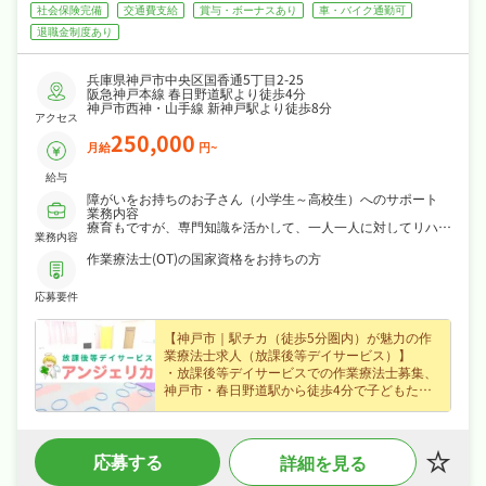
社会保険完備
交通費支給
賞与・ボーナスあり
車・バイク通勤可
退職金制度あり
兵庫県神戸市中央区国香通5丁目2-25
阪急神戸本線 春日野道駅より徒歩4分
神戸市西神・山手線 新神戸駅より徒歩8分
アクセス
250,000
月給
円~
給与
障がいをお持ちのお子さん（小学生～高校生）へのサポート
業務内容
療育もですが、専門知識を活かして、一人一人に対してリハビ
業務内容
リ行っていただけます。
今までのご経験を活かして子供たちと触れ合ってみませんか～
作業療法士(OT)の国家資格をお持ちの方
応募要件
【神戸市｜駅チカ（徒歩5分圏内）が魅力の作
業療法士求人（放課後等デイサービス）】
・放課後等デイサービスでの作業療法士募集、
神戸市・春日野道駅から徒歩4分で子どもたち
の発達支援に携わりこれまでの経験を存分に活
かせます！
・正社員募集で月給25万円〜という好条件、賞
応募する
詳細を見る
与年1ヶ月分・資格手当など各種手当・昇給あ
りなど好待遇で、あなたの経験を正当に評価し