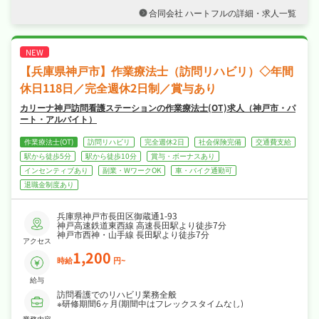
当に評価します♪
合同会社 ハートフルの詳細・求人一覧
・日勤のみで完全週休2日制・日曜・祝日休
み・年間休日111日でメリハリよく働け、夏季
休暇・年末年始休暇など長期休暇も取りやすく
ワークライフバランスも抜群♪
・社会保険完備、退職金制度あり、住宅補助・
【兵庫県神戸市】作業療法士（訪問リハビリ）◇年間
社宅制度ありで、あなたの「働きたい」を全力
でサポートします♪
休日118日／完全週休2日制／賞与あり
カリーナ神戸訪問看護ステーションの作業療法士(OT)求人（神戸市・パ
ート・アルバイト）
作業療法士(OT)
訪問リハビリ
完全週休2日
社会保険完備
交通費支給
駅から徒歩5分
駅から徒歩10分
賞与・ボーナスあり
インセンティブあり
副業・WワークOK
車・バイク通勤可
退職金制度あり
兵庫県神戸市長田区御蔵通1-93
神戸高速鉄道東西線 高速長田駅より徒歩7分
神戸市西神・山手線 長田駅より徒歩7分
アクセス
1,200
時給
円~
給与
訪問看護でのリハビリ業務全般
※研修期間6ヶ月(期間中はフレックスタイムなし)
業務内容