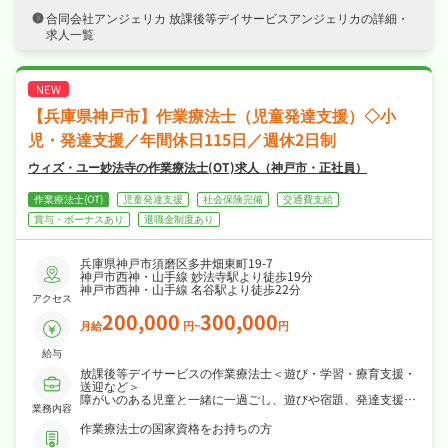
ます！
合同会社アンジェリカ 放課後等デイサービスアンジェリカの詳細・
・日勤のみで完全週休2日制・日曜・祝日休み
求人一覧
でメリハリよく働け、夏季休暇など長期休暇も
取りやすくワークライフバランスも抜群！
・社会保険完備、退職金制度ありと手厚く、腰
を据えて長く活躍できる職場です！
【兵庫県神戸市】作業療法士（児童発達支援）◇小
児・発達支援／年間休日115日／週休2日制
ウィズ・ユー妙法寺の作業療法士(OT)求人（神戸市・正社員）
作業療法士(OT)
児童発達支援
社会保険完備
交通費支給
賞与・ボーナスあり
退職金制度あり
兵庫県神戸市須磨区多井畑東町19-7
神戸市西神・山手線 妙法寺駅より徒歩19分
神戸市西神・山手線 名谷駅より徒歩22分
アクセス
200,000
300,000
月給
円~
円
給与
放課後等デイサービスの作業療法士＜遊び・学習・療育支援・
送迎など＞
障がいのある児童と一緒に一過ごし、遊びや宿題、発達支援サ
業務内容
ポートを行います。
作業療法士の国家資格をお持ちの方
・個別指導計画に基づく療育の実施