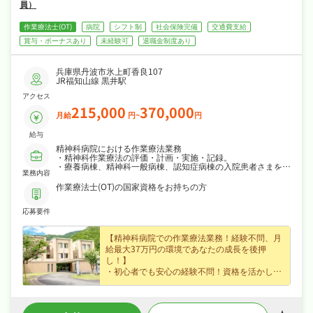
ゲ
員）
ー
作業療法士(OT)
病院
シフト制
社会保険完備
交通費支給
賞与・ボーナスあり
未経験可
退職金制度あり
シ
兵庫県丹波市氷上町香良107
ョ
JR福知山線 黒井駅
アクセス
ン
215,000
370,000
月給
円~
円
給与
精神科病院における作業療法業務
・精神科作業療法の評価・計画・実施・記録。
・療養病棟、精神科一般病棟、認知症病棟の入院患者さまを対
業務内容
象に実施。
・作業療法室での個人活動、病棟での集団OTあり。
作業療法士(OT)の国家資格をお持ちの方
なお、管理職として勤務して頂ける方は、一般作業療法職員へ
の指導業務が加わります。
応募要件
【精神科病院での作業療法業務！経験不問、月
給最大37万円の環境であなたの成長を後押
し！】
・初心者でも安心の経験不問！資格を活かして
働きながら新たなスキルを磨くことができま
す！
・最大月給37万円と厚待遇！年2回の賞与があ