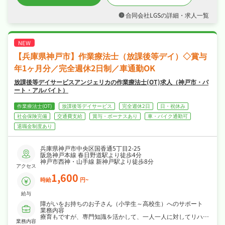
・夏季休暇・リフレッシュ休暇など長期休暇も
取りやすく完全週休2日制・日曜・祝日休み・
合同会社LGSの詳細・求人一覧
年間休日118日なので、日勤のみでご家庭や趣
味との両立もしやすい職場です☆
・社会保険完備、退職金制度あり、産休・育休
制度ありで、あなたの「働きたい」を全力でサ
ポートします☆
【兵庫県神戸市】作業療法士（放課後等デイ）◇賞与
年1ヶ月分／完全週休2日制／車通勤OK
放課後等デイサービスアンジェリカの作業療法士(OT)求人（神戸市・パ
ート・アルバイト）
作業療法士(OT)
放課後等デイサービス
完全週休2日
日・祝休み
社会保険完備
交通費支給
賞与・ボーナスあり
車・バイク通勤可
退職金制度あり
兵庫県神戸市中央区国香通5丁目2-25
阪急神戸本線 春日野道駅より徒歩4分
神戸市西神・山手線 新神戸駅より徒歩8分
アクセス
1,600
時給
円~
給与
障がいをお持ちのお子さん（小学生～高校生）へのサポート
業務内容
療育もですが、専門知識を活かして、一人一人に対してリハビ
業務内容
リ行っていただけます。