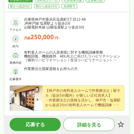
駅から徒歩5分
駅から徒歩10分
未経験可
兵庫県神戸市垂水区塩屋町3丁目12-48
JR神戸線 塩屋駅より徒歩2分
山陽電鉄本線 山陽塩屋駅より徒歩3分
アクセス
250,000
月給
円~
給与
有料老人ホームの入居者様に対する機能訓練業務
機能回復、機能維持、ADL向上に向けたリハビリテーション
（個別リハビリテーション / 生活リハビリテーション）
業務内容
機能訓練計画書の作成
利用者様の機能評価
作業療法士国家資格をお持ちの方
他職種やご家族への情報提供 など
応募要件
【施設概要】
定員：入所40名
居室：個室40室
【神戸市の有料老人ホームで作業療法士｜駅チ
要介護度：平均2.5程
カ（徒歩5分圏内）が嬉しい正社員求人】
・作業療法士の資格を活かし、神戸市・塩屋駅
から徒歩2分の有料老人ホームで機能訓練・生
活動作訓練など入居者様の健康管理・ケアをお
任せ、経験不問なので安心してスタートできま
す！
応募する
詳細を見る
・正社員募集で月給25万円〜という好条件、腰
を据えて長く活躍できます！
・4週8休なので、日勤のみでご家庭や趣味との