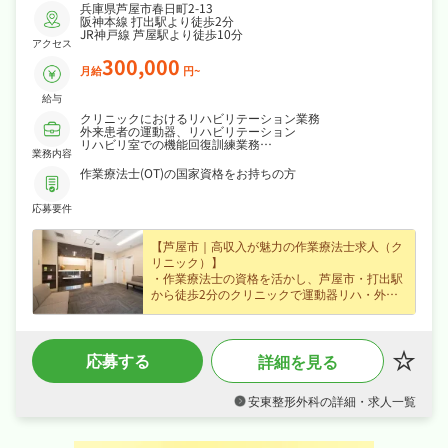
兵庫県芦屋市春日町2-13
阪神本線 打出駅より徒歩2分
JR神戸線 芦屋駅より徒歩10分
アクセス
300,000
月給
円~
給与
クリニックにおけるリハビリテーション業務
外来患者の運動器、リハビリテーション
リハビリ室での機能回復訓練業務
業務内容
スポーツ外傷の機能回復訓練
作業療法士(OT)の国家資格をお持ちの方
応募要件
【芦屋市｜高収入が魅力の作業療法士求人（ク
リニック）】
・作業療法士の資格を活かし、芦屋市・打出駅
から徒歩2分のクリニックで運動器リハ・外来
対応など外来を中心とした診療サポートをお任
せ、専門性を存分に発揮できます！
・正社員で月給30万円〜、賞与年2回・昇給あ
応募する
詳細を見る
りなど好待遇で、あなたの経験を正当に評価し
ます！
・夏季休暇・年末年始休暇など長期休暇も取り
安東整形外科の詳細・求人一覧
やすく週休2日制・日曜・祝日休み・年間休日
120日なので、日勤のみでご家庭や趣味との両
立もしやすい職場です！