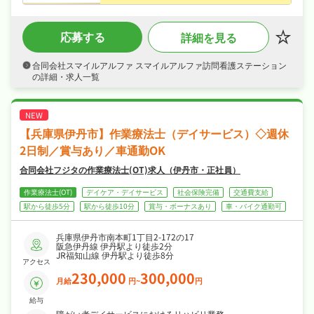
士求人、私たちと一緒に地域を支えるお仕事を
始めませんか？
・月給26.5〜50万円（正社員）、賞与年2回・
応募する
詳細を見る
資格手当・オンコール手当など各種手当・昇給
ありなど好待遇で、腰を据えて長く活躍できま
す！
合同会社スマイルアルファ スマイルアルファ訪問看護ステーション
・週休2日制、日勤のみでプライベートも大切
の詳細・求人一覧
にしながら働けます！
・社会保険完備、制服貸与、産休・育休制度あ
りが揃い、安心して長く働ける環境が魅力で
す！
【兵庫県伊丹市】作業療法士（デイサービス）◇週休
2日制／賞与あり／車通勤OK
合同会社フジタの作業療法士(OT)求人（伊丹市・正社員）
作業療法士(OT)
デイケア・デイサービス
社会保険完備
交通費支給
駅から徒歩5分
駅から徒歩10分
賞与・ボーナスあり
車・バイク通勤可
兵庫県伊丹市南本町1丁目2-172の17
阪急伊丹線 伊丹駅より徒歩2分
JR福知山線 伊丹駅より徒歩8分
アクセス
230,000
300,000
月給
円~
円
給与
障がい者デイサービスにおけるリハビリ業務