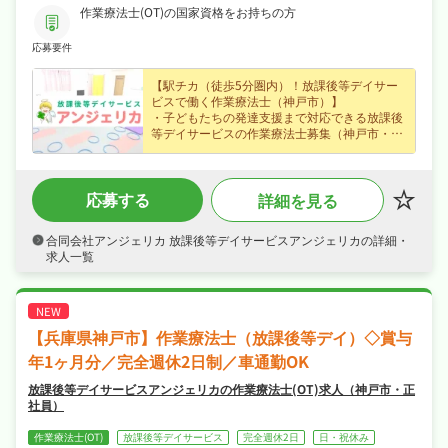
今までのご経験を活かして子供たちと触れ合ってみませんか～
作業療法士(OT)の国家資格をお持ちの方
応募要件
【駅チカ（徒歩5分圏内）！放課後等デイサー
ビスで働く作業療法士（神戸市）】
・子どもたちの発達支援まで対応できる放課後
等デイサービスの作業療法士募集（神戸市・春
日野道駅から徒歩4分）、これまでの経験を存
分に活かせます！
・賞与年1ヶ月分・資格手当など各種手当・昇
応募する
詳細を見る
給ありなど好待遇で、時給1,600円のパート・
アルバイト求人、効率よく収入を得られます！
・夏季休暇など長期休暇も取りやすく完全週休
合同会社アンジェリカ 放課後等デイサービスアンジェリカの詳細・
2日制・日曜・祝日休みなので、ご家庭や趣味
求人一覧
との両立もしやすい職場です！
・社会保険完備、退職金制度ありと手厚く、腰
を据えて長く活躍できる職場です！
【兵庫県神戸市】作業療法士（放課後等デイ）◇賞与
年1ヶ月分／完全週休2日制／車通勤OK
放課後等デイサービスアンジェリカの作業療法士(OT)求人（神戸市・正
社員）
作業療法士(OT)
放課後等デイサービス
完全週休2日
日・祝休み