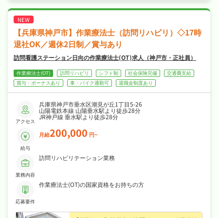
・社会保険完備と手厚く、腰を据えて長く活躍
できる職場です！
【兵庫県神戸市】作業療法士（訪問リハビリ）◇17時
退社OK／週休2日制／賞与あり
訪問看護ステーション日向の作業療法士(OT)求人（神戸市・正社員）
作業療法士(OT)
訪問リハビリ
シフト制
社会保険完備
交通費支給
賞与・ボーナスあり
車・バイク通勤可
退職金制度あり
兵庫県神戸市垂水区潮見が丘1丁目5-26
山陽電鉄本線 山陽垂水駅より徒歩28分
JR神戸線 垂水駅より徒歩28分
アクセス
200,000
月給
円~
給与
訪問リハビリテーション業務
業務内容
作業療法士(OT)の国家資格をお持ちの方
応募要件