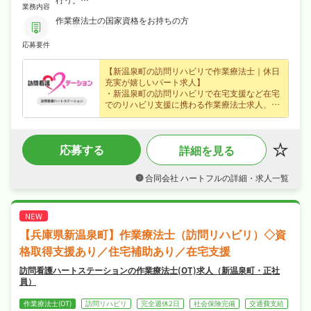
業務内容
*その他、地域のケア会議参加や質向上のため、各種研修会に
も参加していただきます。
作業療法士の国家資格をお持ちの方
*電算はソフトを導入して簡潔な作業となります。
応募要件
【新温泉町の訪問リハビリで作業療法士｜休日
充実が嬉しいパート求人】
・新温泉町の訪問リハビリで在宅支援など在宅
でのリハビリ支援に携わる作業療法士求人、ぜ
ひあなたの力を活かして活躍してみませんか？
・時給1,300円（パート・アルバイト）、賞与
年2回・資格手当・住宅手当など各種手当・昇
応募する
詳細を見る
給ありなど好待遇で、効率よく収入を得られま
す！
・土日祝休み・年間休日125日、年末年始休暇
合同会社 ハートフルの詳細・求人一覧
など長期休暇も取りやすくオンオフを切り替え
て長く続けられる環境です！
・社会保険完備、住宅補助・社宅制度ありが揃
い、安心して長く働ける環境が魅力です！
【兵庫県新温泉町】作業療法士（訪問リハビリ）◇資
格取得支援あり／住宅補助あり／在宅支援
訪問看護ハートステーションの作業療法士(OT)求人（新温泉町・正社
員）
作業療法士(OT)
訪問リハビリ
完全週休2日
社会保険完備
交通費支給