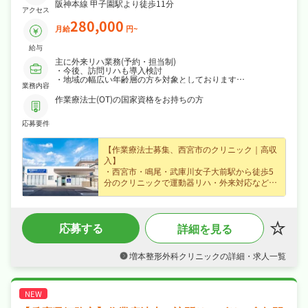
阪神本線 甲子園駅より徒歩11分
アクセス
280,000
月給
円~
給与
主に外来リハ業務(予約・担当制)
・今後、訪問リハも導入検討
・地域の幅広い年齢層の方を対象としております
業務内容
・腰痛や肩こり、変形性関節症(膝・股)などの変性疾患や捻
挫・脱臼・骨折などの外傷、スポーツ障がいなどさまざまな疾
作業療法士(OT)の国家資格をお持ちの方
患が対象です
・スタッフの事務作業などを最小限にし、残業を極力なくすこ
応募要件
とで、スタッフのQOLを大事にしていただく方針です
【作業療法士募集、西宮市のクリニック｜高収
入】
・西宮市・鳴尾・武庫川女子大前駅から徒歩5
分のクリニックで運動器リハ・外来対応など外
来を中心とした診療サポートに携わる作業療法
士求人、あなたの経験を活かして地域医療・介
護を支えてみませんか？
応募する
詳細を見る
・賞与年2回・資格手当など各種手当・昇給あ
りなど好待遇で、月給28万円〜の正社員求人、
腰を据えて長く活躍できます♪
増本整形外科クリニックの詳細・求人一覧
・週休2日制・日曜・祝日休み、夏季休暇・年
末年始休暇など長期休暇も取りやすく日勤の
み・時短勤務相談可でオンオフを切り替えて長
く続けられる環境です♪
・社会保険完備、研修制度あり、制服貸与が揃