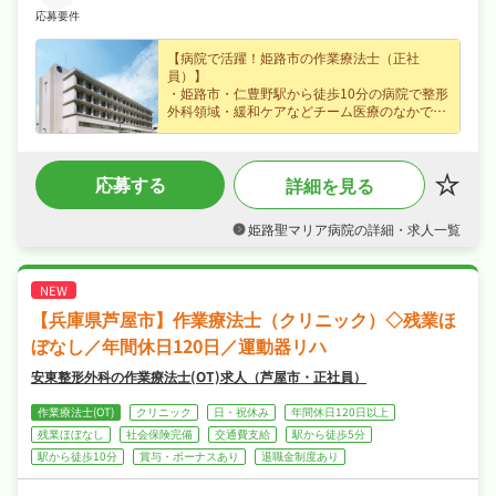
応募要件
【病院で活躍！姫路市の作業療法士（正社
員）】
・姫路市・仁豊野駅から徒歩10分の病院で整形
外科領域・緩和ケアなどチーム医療のなかでの
看護・リハビリに携われる作業療法士求人、ス
キルを活かして活躍できます♪
・月給22.3〜24.9万円（正社員）、賞与年2
応募する
詳細を見る
回・昇給ありなど好待遇で、長期的に安定した
キャリアを築けます♪
・週休2日制、年末年始休暇・リフレッシュ休
姫路聖マリア病院の詳細・求人一覧
暇など長期休暇も取りやすく日勤のみでオンオ
フを切り替えて長く続けられる環境です♪
・各種保険・休暇制度が揃い、安心して長く働
ける環境が魅力です♪
【兵庫県芦屋市】作業療法士（クリニック）◇残業ほ
ぼなし／年間休日120日／運動器リハ
安東整形外科の作業療法士(OT)求人（芦屋市・正社員）
作業療法士(OT)
クリニック
日・祝休み
年間休日120日以上
残業ほぼなし
社会保険完備
交通費支給
駅から徒歩5分
駅から徒歩10分
賞与・ボーナスあり
退職金制度あり