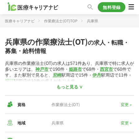
無料登録
医療キャリアナビ
作業療法士(OT)TOP
兵庫県
兵庫県の作業療法士(OT)
の求人・転職・
募集・給料情報
兵庫県の作業療法士(OT)の求人は571件あり、兵庫県で特に求人が
多いエリアは、
神戸市
で190件・
姫路市
で68件・
西宮市
で60件で
す。また駅別で見ると、
尼崎
駅周辺で15件・
伊丹
駅周辺で11件・
深江
駅周辺で10件の求人があります。
もっと見る ∨
働き方の内訳は、
正社員
が396件・
パート/アルバイト
が175件と
なっています。作業療法士(OT)には色々な働き方があり、
訪問リ
ハビリ
の求人が144件・
病院
の求人が90件・
デイケア・デイサー
資格
作業療法士(OT)
変更 »
ビス
の求人が57件掲載されています。
兵庫県内の作業療法士(OT)求人から算出した平均年収は435万円・
地域
兵庫県
変更 »
平均時給は2,472円です。
▼兵庫県の給与相場