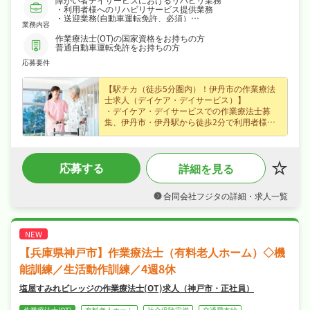
・利用者様へのリハビリサービス提供業務
・送迎業務(自動車運転免許、必須）
業務内容
・その他事業に付随する事務（リハビリ計画書の作成等）
作業療法士(OT)の国家資格をお持ちの方
普通自動車運転免許をお持ちの方
応募要件
【駅チカ（徒歩5分圏内）！伊丹市の作業療法
士求人（デイケア・デイサービス）】
・デイケア・デイサービスでの作業療法士募
集、伊丹市・伊丹駅から徒歩2分で利用者様の
生活・機能訓練サポートに携わり専門性を存分
に発揮できます◎
・正社員で月給23〜30万円、賞与あり・昇給あ
応募する
詳細を見る
りなど好待遇で、あなたの経験を正当に評価し
ます◎
・週休2日制なので、日勤のみでご家庭や趣味
合同会社フジタの詳細・求人一覧
との両立もしやすい職場です◎
・社会保険完備が揃い、安心して長く働ける環
境が魅力です◎
【兵庫県神戸市】作業療法士（有料老人ホーム）◇機
能訓練／生活動作訓練／4週8休
塩屋すみれビレッジの作業療法士(OT)求人（神戸市・正社員）
作業療法士(OT)
有料老人ホーム
社会保険完備
交通費支給