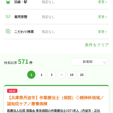
沿線・駅
指定なし
変更 »
兵庫県
雇用形態
指定なし
変更 »
正社員
435
万
(年収)
こだわり検索
指定なし
変更 »
パート・
2,472
アルバイト
円
条件をクリア
(時給)
※掲載求人データより算出
571
医療キャリアナビでは、作業療法士(OT)の好条件のお仕事を多数
検索結果
件
掲載しています。「
完全週休2日
」「
シフト制
」「
交通費支給
」な
ど希望条件で検索することはもちろん、職場の雰囲気など求人票
投
1
2
3
…
19
20
だけでは見えにくい部分は、代わりにキャリアパートナーがお調
べすることも可能です。
稿
ナ
【兵庫県丹波市】作業療法士（病院）◇精神科領域／
ビ
認知症ケア／療養病棟
医療法人社団 清風会 香良病院の作業療法士(OT)求人（丹波市・正社