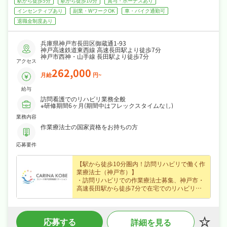
駅から徒歩5分
駅から徒歩10分
賞与・ボーナスあり
インセンティブあり
副業・WワークOK
車・バイク通勤可
退職金制度あり
兵庫県神戸市長田区御蔵通1-93
神戸高速鉄道東西線 高速長田駅より徒歩7分
神戸市西神・山手線 長田駅より徒歩7分
アクセス
262,000
月給
円~
給与
訪問看護でのリハビリ業務全般
※研修期間6ヶ月(期間中はフレックスタイムなし)
業務内容
作業療法士の国家資格をお持ちの方
応募要件
【駅から徒歩10分圏内！訪問リハビリで働く作
業療法士（神戸市）】
・訪問リハビリでの作業療法士募集、神戸市・
高速長田駅から徒歩7分で在宅でのリハビリ支
援に携わり専門性を存分に発揮できます☆
・正社員募集で月給26.2万円〜という好条件、
賞与あり・資格手当など各種手当・昇給ありな
応募する
詳細を見る
ど好待遇で、腰を据えて長く活躍できます☆