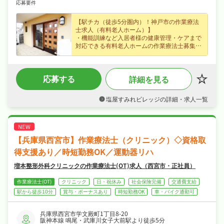
応募要件
【駅チカ（徒歩5分圏内）！神戸市の作業療法
士求人（有料老人ホーム）】
・機能訓練など入居者様の健康管理・ケアまで
対応できる有料老人ホームの作業療法士募集
（神戸市・塩屋駅から徒歩2分）、未経験の方
も歓迎なので無理なくキャリアを積めます！
・時給1,600円のパート・アルバイト求人、ラ
応募する
詳細を見る
イフスタイルに合わせて無理なく働けます！
・4週8休、プライベートも大切にしながら働け
ます！
塩屋すみれビレッジの詳細・求人一覧
・社会保険完備など福利厚生も充実、はじめて
の方も安心して飛び込める職場です！
【兵庫県西宮市】作業療法士（クリニック）◇資格取
得支援あり／時短勤務OK／運動器リハ
増本整形外科クリニックの作業療法士(OT)求人（西宮市・正社員）
作業療法士(OT)
クリニック
日・祝休み
社会保険完備
交通費支給
駅から徒歩10分
賞与・ボーナスあり
時短勤務OK
車・バイク通勤可
兵庫県西宮市学文殿町1丁目8-20
阪神本線 鳴尾・武庫川女子大前駅より徒歩5分