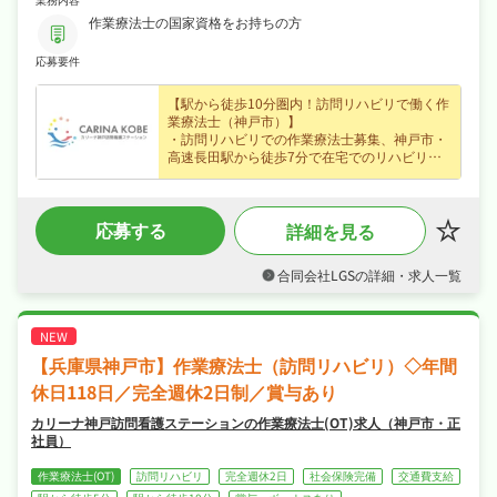
作業療法士の国家資格をお持ちの方
応募要件
【駅から徒歩10分圏内！訪問リハビリで働く作
業療法士（神戸市）】
・訪問リハビリでの作業療法士募集、神戸市・
高速長田駅から徒歩7分で在宅でのリハビリ支
援に携わり専門性を存分に発揮できます！
・パート募集で時給1,200円という好条件、賞
与あり・昇給ありなど好待遇で、スキマ時間も
応募する
詳細を見る
活かして働けます！
・完全週休2日制・日曜・祝日休み・年間休日
118日、夏季休暇・リフレッシュ休暇など長期
合同会社LGSの詳細・求人一覧
休暇も取りやすくオンオフを切り替えて長く続
けられる環境です！
・社会保険完備、退職金制度あり、産休・育休
制度ありが揃い、安心して長く働ける環境が魅
力です！
【兵庫県神戸市】作業療法士（訪問リハビリ）◇年間
休日118日／完全週休2日制／賞与あり
カリーナ神戸訪問看護ステーションの作業療法士(OT)求人（神戸市・正
社員）
作業療法士(OT)
訪問リハビリ
完全週休2日
社会保険完備
交通費支給