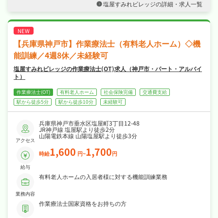
塩屋すみれビレッジの詳細・求人一覧
両立もしやすい職場です！
・社会保険完備など福利厚生も充実、はじめて
の方も安心して飛び込める職場です！
【兵庫県神戸市】作業療法士（有料老人ホーム）◇機
能訓練／4週8休／未経験可
塩屋すみれビレッジの作業療法士(OT)求人（神戸市・パート・アルバイ
ト）
作業療法士(OT)
有料老人ホーム
社会保険完備
交通費支給
駅から徒歩5分
駅から徒歩10分
未経験可
兵庫県神戸市垂水区塩屋町3丁目12-48
JR神戸線 塩屋駅より徒歩2分
山陽電鉄本線 山陽塩屋駅より徒歩3分
アクセス
1,600
1,700
時給
円~
円
給与
有料老人ホームの入居者様に対する機能訓練業務
業務内容
作業療法士国家資格をお持ちの方