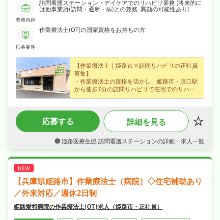
訪問看護ステーション・デイケアでのリハビリ業務 (将来的に
は他事業所(訪問・通所・病)との兼務･異動の可能性あり)
業務内容
作業療法士(OT)の国家資格をお持ちの方
応募要件
【作業療法士｜姫路市×訪問リハビリの正社員
募集】
・作業療法士の資格を活かし、姫路市・京口駅
から徒歩7分の訪問リハビリで在宅でのリハビ
リ支援をお任せ、専門性を存分に発揮できます
♪
・月給20.7〜41.0万円（正社員）、賞与あり・
応募する
詳細を見る
昇給ありなど好待遇で、安定した収入を目指せ
ます♪
・4週6休・日曜・祝日休み・年間休日101日、
姫路医療生協 訪問看護ステーションの詳細・求人一覧
夏季休暇・年末年始休暇など長期休暇も取りや
すく日勤のみでオンオフを切り替えて長く続け
られる環境です♪
・社会保険完備、退職金制度ありが揃い、安心
して長く働ける環境が魅力です♪
【兵庫県姫路市】作業療法士（病院）◇住宅補助あり
／外来対応／週休2日制
姫路愛和病院の作業療法士(OT)求人（姫路市・正社員）