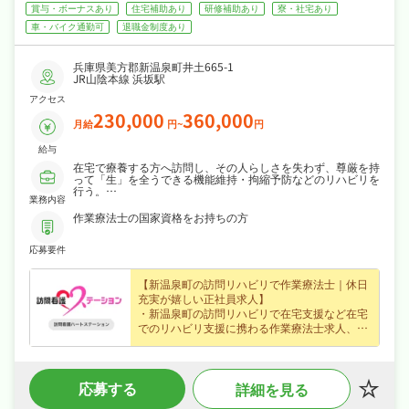
賞与・ボーナスあり
住宅補助あり
研修補助あり
寮・社宅あり
車・バイク通勤可
退職金制度あり
兵庫県美方郡新温泉町井土665-1
JR山陰本線 浜坂駅
アクセス
230,000
360,000
月給
円~
円
給与
在宅で療養する方へ訪問し、その人らしさを失わず、尊厳を持
って「生」を全うできる機能維持・拘縮予防などのリハビリを
行う。
業務内容
*その他、地域のケア会議参加や質向上のため、各種研修会に
も参加していただきます。
作業療法士の国家資格をお持ちの方
*電算はソフトを導入して簡潔な作業となります。
応募要件
【新温泉町の訪問リハビリで作業療法士｜休日
充実が嬉しい正社員求人】
・新温泉町の訪問リハビリで在宅支援など在宅
でのリハビリ支援に携わる作業療法士求人、あ
なたの経験を活かして地域医療・介護を支えて
みませんか？
・正社員募集で月給23〜36万円という好条件、
応募する
詳細を見る
賞与年2回・資格手当・住宅手当など各種手
当・昇給ありなど好待遇で、あなたの経験を正