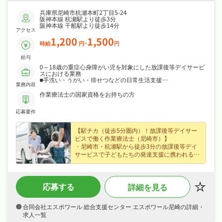
兵庫県尼崎市杭瀬本町2丁目5-24
阪神本線 杭瀬駅より徒歩3分
阪神本線 千船駅より徒歩14分
アクセス
1,200
1,500
時給
円~
円
給与
0～18歳の重症心身障がい児を対象にした放課後等デイサービ
スにおける業務
■手洗い・うがい・排せつなどの日常生活支援
業務内容
■リトミックやボールプールなどの運動療育
■絵本などの遊びの展開
作業療法士の国家資格をお持ちの方
■昼食やおやつの提供・補助
■個別課題への取り組みサポート 等
応募要件
【駅チカ（徒歩5分圏内）！放課後等デイサー
ビスで働く作業療法士（尼崎市）】
・尼崎市・杭瀬駅から徒歩3分の放課後等デイ
サービスで子どもたちの発達支援に携われる作
業療法士求人、経験不問でじっくり成長できま
す！
・パート・アルバイトで時給1,200円、昇給あ
応募する
詳細を見る
りなど好待遇で、家計をしっかり支えられま
す！
・シフト制・日曜・祝日休み、夏季休暇・年末
合同会社エスポワール 総合支援センター エスポワール尼崎の詳細・
年始休暇など長期休暇も取りやすくオンオフを
求人一覧
切り替えて長く続けられる環境です！