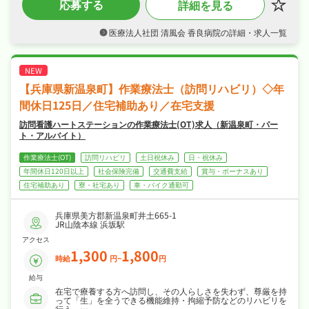
応募する
詳細を見る
り、昇給・退職金制度も充実しています！
・休日は週休二日制で、年間休日109日！働き
やすさ抜群の環境でワークライフバランスも守
医療法人社団 清風会 香良病院の詳細・求人一覧
れます！
【兵庫県新温泉町】作業療法士（訪問リハビリ）◇年
間休日125日／住宅補助あり／在宅支援
訪問看護ハートステーションの作業療法士(OT)求人（新温泉町・パー
ト・アルバイト）
作業療法士(OT)
訪問リハビリ
土日祝休み
日・祝休み
年間休日120日以上
社会保険完備
交通費支給
賞与・ボーナスあり
住宅補助あり
寮・社宅あり
車・バイク通勤可
兵庫県美方郡新温泉町井土665-1
JR山陰本線 浜坂駅
アクセス
1,300
1,800
時給
円~
円
給与
在宅で療養する方へ訪問し、その人らしさを失わず、尊厳を持
って「生」を全うできる機能維持・拘縮予防などのリハビリを
行う。