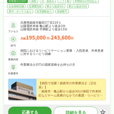
作業療法士(OT)
病院
日・祝休み
シフト制
年間休日120日以上
社会保険完備
交通費支給
駅から徒歩5分
駅から徒歩10分
賞与・ボーナスあり
住宅補助あり
未経験可
兵庫県姫路市飯田3丁目219-1
山陽電鉄本線 亀山駅より徒歩3分
山陽電鉄本線 手柄駅より徒歩13分
アクセス
195,000
243,600
月給
円~
円
給与
病院におけるリハビリテーション業務 ・入院患者、外来患者
に対するリハビリ訓練
業務内容
作業療法士(OT)の国家資格をお持ちの方
応募要件
【病院で活躍！姫路市の作業療法士（正社
員）】
・姫路市・亀山駅から徒歩3分の病院で外来対
応などチーム医療のなかでの看護・リハビリに
携われる作業療法士求人、未経験の方も歓迎で
じっくり成長できます◎
・賞与年2回・住宅手当・扶養手当・職務手当
応募する
詳細を見る
など各種手当・昇給ありなど好待遇で、月給