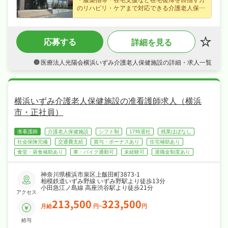
のリハビリ・ケアまで対応できる介護老人保健
施設の看護師募集（横浜市・いずみ野駅）、は
じめての方も歓迎なので無理なくキャリアを積
めます♪
応募する
詳細を見る
・月給21.9〜32.4万円（正社員）、賞与年2
回・資格手当・住宅手当・皆勤手当など各種手
当など好待遇で、腰を据えて長く活躍できます
医療法人光陽会横浜いずみ介護老人保健施設の詳細・求人一覧
♪
・柔軟なシフト制でメリハリよく働け、夏季休
暇など長期休暇も取りやすくワークライフバラ
ンスも抜群♪
・社会保険完備、退職金制度あり、住宅補助・
横浜いずみ介護老人保健施設の准看護師求人（横浜
社宅制度ありが揃い、安心して長く働ける環境
市・正社員）
が魅力です♪
准看護師
介護老人保健施設
シフト制
17時退社
残業ほぼなし
社会保険完備
交通費支給
賞与・ボーナスあり
住宅補助あり
食堂・昼食補助あり
車・バイク通勤可
未経験可
退職金制度あり
神奈川県横浜市泉区上飯田町3873-1
相模鉄道いずみ野線 いずみ野駅より徒歩13分
小田急江ノ島線 高座渋谷駅より徒歩21分
アクセス
213,500
323,500
月給
円~
円
給与