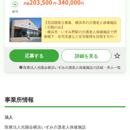
203,500
340,000
月給
円~
円
給与
【言語聴覚士募集、横浜市の介護老人保健施設
｜日勤のみ】
・横浜市・いずみ野駅の介護老人保健施設で摂
食嚥下・在宅支援など在宅復帰を目指す方のリ
ハビリ・ケアに携われる言語聴覚士求人、未経
験の方も歓迎でじっくり成長できます☆
・正社員募集で月給20.4〜34万円という好条
応募する
詳細を見る
件、賞与年2回・住宅手当・扶養手当など各種
手当・昇給ありなど好待遇で、あなたの経験を
正当に評価します☆
医療法人光陽会横浜いずみ介護老人保健施設の詳細・求人一覧
・日勤のみ、オンオフを切り替えて長く続けら
れる環境です☆
・社会保険完備、退職金制度あり、住宅補助・
社宅制度ありなど福利厚生も充実、はじめての
方も安心して飛び込める職場です☆
事業所情報
法人
医療法人光陽会横浜いずみ介護老人保健施設