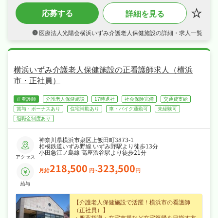
・正社員募集で月給20.4〜34万円という好条
応募する
詳細を見る
件、賞与あり・住宅手当・皆勤手当など各種手
当・昇給ありなど好待遇で、あなたの経験を正
当に評価します◎
医療法人光陽会横浜いずみ介護老人保健施設の詳細・求人一覧
・4週8休・年間休日110日なので、日勤のみで
ご家庭や趣味との両立もしやすい職場です◎
・社会保険完備、退職金制度あり、住宅補助・
社宅制度ありと手厚く、腰を据えて長く活躍で
きる職場です◎
横浜いずみ介護老人保健施設の正看護師求人（横浜
市・正社員）
正看護師
介護老人保健施設
17時退社
社会保険完備
交通費支給
賞与・ボーナスあり
住宅補助あり
車・バイク通勤可
未経験可
退職金制度あり
神奈川県横浜市泉区上飯田町3873-1
相模鉄道いずみ野線 いずみ野駅より徒歩13分
小田急江ノ島線 高座渋谷駅より徒歩21分
アクセス
218,500
323,500
月給
円~
円
給与
【介護老人保健施設で活躍！横浜市の看護師
（正社員）】
・服薬指導・在宅支援など在宅復帰を目指す方