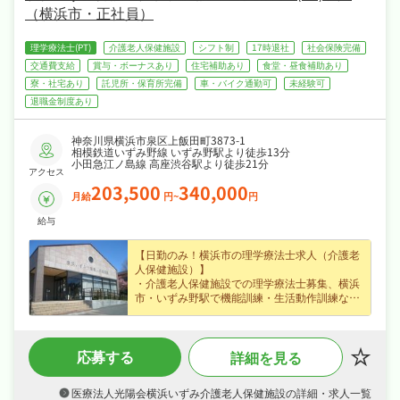
（横浜市・正社員）
理学療法士(PT)
介護老人保健施設
シフト制
17時退社
社会保険完備
交通費支給
賞与・ボーナスあり
住宅補助あり
食堂・昼食補助あり
寮・社宅あり
託児所・保育所完備
車・バイク通勤可
未経験可
退職金制度あり
神奈川県横浜市泉区上飯田町3873-1
相模鉄道いずみ野線 いずみ野駅より徒歩13分
小田急江ノ島線 高座渋谷駅より徒歩21分
アクセス
203,500
340,000
月給
円~
円
給与
【日勤のみ！横浜市の理学療法士求人（介護老
人保健施設）】
・介護老人保健施設での理学療法士募集、横浜
市・いずみ野駅で機能訓練・生活動作訓練など
在宅復帰を目指す方のリハビリ・ケアに携わり
はじめての方も歓迎でじっくり成長できます！
・正社員で月給20.4〜34万円、賞与あり・住宅
応募する
詳細を見る
手当・皆勤手当など各種手当・昇給ありなど好
待遇で、あなたの経験を正当に評価します！
・4週8休・年間休日110日なので、日勤のみで
医療法人光陽会横浜いずみ介護老人保健施設の詳細・求人一覧
ご家庭や趣味との両立もしやすい職場です！