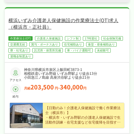
・社会保険完備、退職金制度あり、住宅補助・
社宅制度ありなど福利厚生も充実、はじめての
方も安心して飛び込める職場です！
横浜いずみ介護老人保健施設の作業療法士(OT)求人
（横浜市・正社員）
作業療法士(OT)
介護老人保健施設
シフト制
17時退社
社会保険完備
交通費支給
賞与・ボーナスあり
住宅補助あり
食堂・昼食補助あり
寮・社宅あり
託児所・保育所完備
車・バイク通勤可
未経験可
退職金制度あり
神奈川県横浜市泉区上飯田町3873-1
相模鉄道いずみ野線 いずみ野駅より徒歩13分
小田急江ノ島線 高座渋谷駅より徒歩21分
アクセス
203,500
340,000
月給
円~
円
給与
【日勤のみ！介護老人保健施設で働く作業療法
士（横浜市）】
・横浜市・いずみ野駅の介護老人保健施設で生
活動作訓練・在宅支援など在宅復帰を目指す方
のリハビリ・ケアに携われる作業療法士求人、
はじめての方も歓迎でじっくり成長できます◎