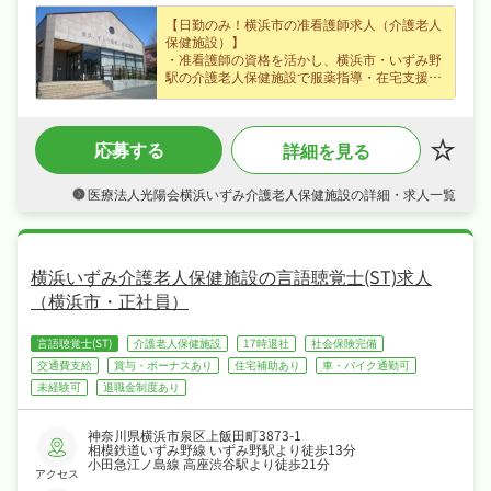
【日勤のみ！横浜市の准看護師求人（介護老人
保健施設）】
・准看護師の資格を活かし、横浜市・いずみ野
駅の介護老人保健施設で服薬指導・在宅支援な
ど在宅復帰を目指す方のリハビリ・ケアをお任
せ、ブランクのある方も歓迎なので無理なくキ
ャリアを積めます◎
応募する
詳細を見る
・正社員で月給21.4〜32.4万円、賞与年2回・
資格手当・住宅手当・皆勤手当など各種手当な
ど好待遇で、長期的に安定したキャリアを築け
医療法人光陽会横浜いずみ介護老人保健施設の詳細・求人一覧
ます◎
・シフト制、日勤のみで夏季休暇・年末年始休
暇など長期休暇も取りやすくプライベートも大
切にしながら働けます◎
・社会保険完備、退職金制度あり、住宅補助・
横浜いずみ介護老人保健施設の言語聴覚士(ST)求人
社宅制度ありと手厚く、腰を据えて長く活躍で
（横浜市・正社員）
きる職場です◎
言語聴覚士(ST)
介護老人保健施設
17時退社
社会保険完備
交通費支給
賞与・ボーナスあり
住宅補助あり
車・バイク通勤可
未経験可
退職金制度あり
神奈川県横浜市泉区上飯田町3873-1
相模鉄道いずみ野線 いずみ野駅より徒歩13分
小田急江ノ島線 高座渋谷駅より徒歩21分
アクセス