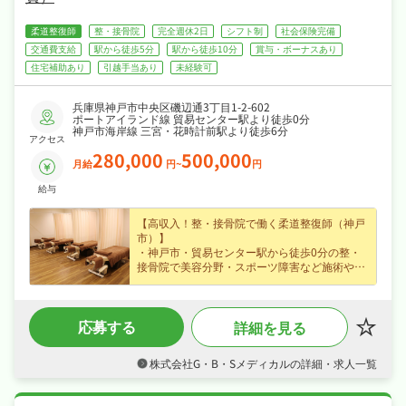
柔道整復師
整・接骨院
完全週休2日
シフト制
社会保険完備
交通費支給
駅から徒歩5分
駅から徒歩10分
賞与・ボーナスあり
住宅補助あり
引越手当あり
未経験可
兵庫県神戸市中央区磯辺通3丁目1-2-602
ポートアイランド線 貿易センター駅より徒歩0分
神戸市海岸線 三宮・花時計前駅より徒歩6分
アクセス
280,000
500,000
月給
円~
円
給与
【高収入！整・接骨院で働く柔道整復師（神戸
市）】
・神戸市・貿易センター駅から徒歩0分の整・
接骨院で美容分野・スポーツ障害など施術やリ
ハビリに携わる柔道整復師求人、私たちと一緒
に地域を支えるお仕事を始めませんか？
・月給28〜50万円（正社員）、賞与ありなど好
応募する
詳細を見る
待遇で、腰を据えて長く活躍できます！
・完全週休2日制・年間休日117日、日勤のみで
年末年始休暇・リフレッシュ休暇など長期休暇
株式会社G・B・Sメディカルの詳細・求人一覧
も取りやすくプライベートも大切にしながら働
けます！
・社会保険完備、研修制度あり、制服貸与で、