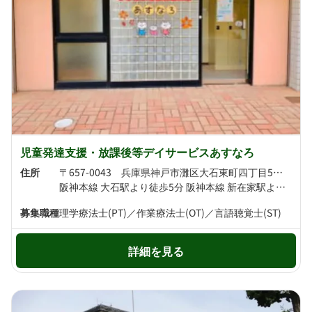
児童発達支援・放課後等デイサービスあすなろ
住所
〒657-0043 兵庫県神戸市灘区大石東町四丁目5番18 メゾン・ド・平岡2番館1階1A号室
阪神本線 大石駅より徒歩5分 阪神本線 新在家駅より徒歩7分
募集職種
理学療法士(PT)／作業療法士(OT)／言語聴覚士(ST)
詳細を見る