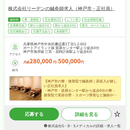
あなたの「働きたい」を全力でサポートしま
す！
株式会社リーデンの鍼灸師求人（神戸市・正社員）
鍼灸師
整・接骨院
完全週休2日
シフト制
社会保険完備
交通費支給
駅から徒歩5分
駅から徒歩10分
賞与・ボーナスあり
住宅補助あり
引越手当あり
未経験可
兵庫県神戸市中央区磯辺通3丁目1-2-602
ポートアイランド線 貿易センター駅より徒歩0分
神戸市海岸線 三宮・花時計前駅より徒歩6分
アクセス
280,000
500,000
月給
円~
円
給与
【神戸市の整・接骨院で鍼灸師｜高収入が嬉し
い正社員求人】
・神戸市・貿易センター駅から徒歩0分の整・
接骨院で美容分野・スポーツ障害など施術やリ
ハビリに携われる鍼灸師求人、経験不問なので
安心してスタートできます♪
・正社員で月給28〜50万円、賞与ありなど好待
応募する
詳細を見る
遇で、安定した収入を目指せます♪
・完全週休2日制・年間休日117日、日勤のみで
年末年始休暇・リフレッシュ休暇など長期休暇
株式会社G・B・Sメディカルの詳細・求人一覧
も取りやすくプライベートも大切にしながら働