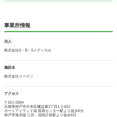
けます♪
・社会保険完備、研修制度あり、制服貸与が揃
い、安心して長く働ける環境が魅力です♪
事業所情報
法人
株式会社G・B・Sメディカル
施設名
株式会社リーデン
アクセス
〒651-0084
兵庫県神戸市中央区磯辺通3丁目1-2-602
ポートアイランド線 貿易センター駅より徒歩0分
神戸市海岸線 三宮・花時計前駅より徒歩6分