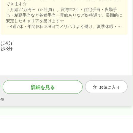
できます☆
・月給27万円〜（正社員）、賞与年2回・住宅手当・夜勤手
当・精勤手当など各種手当・昇給ありなど好待遇で、長期的に
安定したキャリアを築けます☆
・4週7休・年間休日109日でメリハリよく働け、夏季休暇・年
末年始休暇など長期休暇も取りやすくワークライフバランスも
抜群☆
歩4分
・社会保険完備、住宅補助・社宅制度あり、交通費支給で、あ
歩8分
なたの「働きたい」を全力でサポートします☆
詳細を見る
お気に入り
一覧