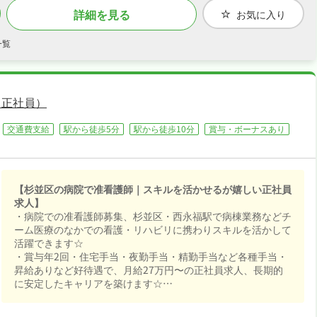
詳細を見る
お気に入り
一覧
・正社員）
交通費支給
駅から徒歩5分
駅から徒歩10分
賞与・ボーナスあり
【杉並区の病院で准看護師｜スキルを活かせるが嬉しい正社員
求人】
・病院での准看護師募集、杉並区・西永福駅で病棟業務などチ
ーム医療のなかでの看護・リハビリに携わりスキルを活かして
活躍できます☆
・賞与年2回・住宅手当・夜勤手当・精勤手当など各種手当・
昇給ありなど好待遇で、月給27万円〜の正社員求人、長期的
に安定したキャリアを築けます☆
・夏季休暇・年末年始休暇など長期休暇も取りやすく4週7
休・年間休日109日なので、ご家庭や趣味との両立もしやすい