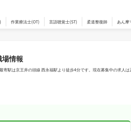
)
作業療法士(OT)
言語聴覚士(ST)
柔道整復師
あん摩
職場情報
最寄駅は京王井の頭線 西永福駅より徒歩4分です。現在募集中の求人は