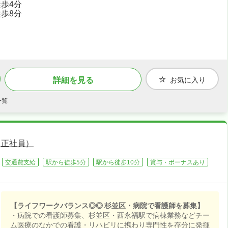
歩4分
職場です☆
歩8分
・社会保険完備、住宅補助・社宅制度あり、交通費支給で、あ
なたの「働きたい」を全力でサポートします☆
詳細を見る
お気に入り
一覧
・正社員）
交通費支給
駅から徒歩5分
駅から徒歩10分
賞与・ボーナスあり
【ライフワークバランス◎◎ 杉並区・病院で看護師を募集】
・病院での看護師募集、杉並区・西永福駅で病棟業務などチー
ム医療のなかでの看護・リハビリに携わり専門性を存分に発揮