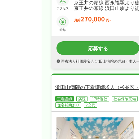
京王井の頭線 西永福駅より徒
京王井の頭線 浜田山駅より徒
アクセス
270,000
月給
円~
給与
応募する
医療法人社団愛宝会 浜田山病院の詳細・求人
浜田山病院の正看護師求人（杉並区
正看護師
病院
17時退社
社会保険完備
住宅補助あり
2交代