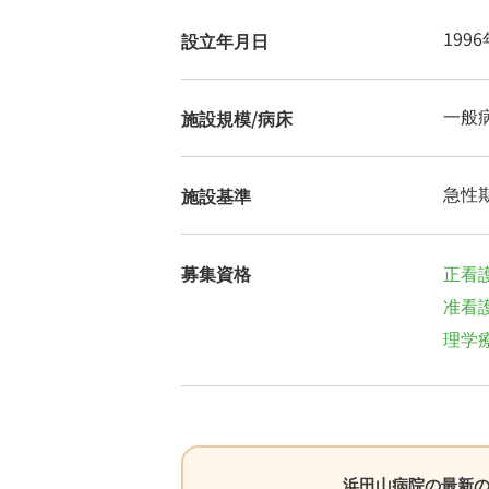
199
設立年月日
一般病
施設規模/病床
急性期
施設基準
募集資格
正看
准看
理学療
浜田山病院の最新