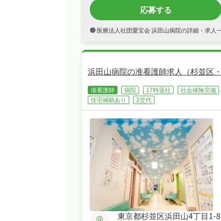
応募する
医療法人社団愛宝会 浜田山病院の詳細・求人
浜田山病院の准看護師求人（杉並区
准看護師
病院
17時退社
社会保険完備
住宅補助あり
2交代
東京都杉並区浜田山4丁目1-8