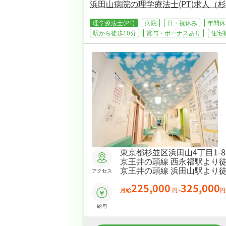
浜田山病院の理学療法士(PT)求人（
理学療法士(PT)
病院
日・祝休み
年間休
駅から徒歩10分
賞与・ボーナスあり
住宅
東京都杉並区浜田山4丁目1-8
京王井の頭線 西永福駅より徒
京王井の頭線 浜田山駅より徒
アクセス
225,000
325,000
月給
円~
円
給与