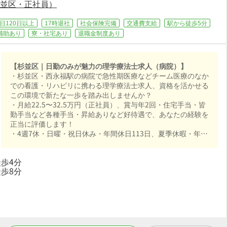
杉並区・正社員）
日120日以上
17時退社
社会保険完備
交通費支給
駅から徒歩5分
補助あり
寮・社宅あり
退職金制度あり
【杉並区｜日勤のみが魅力の理学療法士求人（病院）】
・杉並区・西永福駅の病院で急性期医療などチーム医療のなか
での看護・リハビリに携わる理学療法士求人、資格を活かせる
この環境で新たな一歩を踏み出しませんか？
・月給22.5〜32.5万円（正社員）、賞与年2回・住宅手当・皆
勤手当など各種手当・昇給ありなど好待遇で、あなたの経験を
正当に評価します！
・4週7休・日曜・祝日休み・年間休日113日、夏季休暇・年末
年始休暇など長期休暇も取りやすく日勤のみでオンオフを切り
替えて長く続けられる環境です！
歩4分
・社会保険完備、退職金制度あり、住宅補助・社宅制度あり
歩8分
で、あなたの「働きたい」を全力でサポートします！