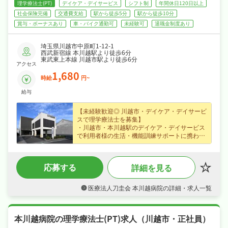
理学療法士(PT)
デイケア・デイサービス
シフト制
年間休日120日以上
社会保険完備
交通費支給
駅から徒歩5分
駅から徒歩10分
賞与・ボーナスあり
車・バイク通勤可
未経験可
退職金制度あり
埼玉県川越市中原町1-12-1
西武新宿線 本川越駅より徒歩6分
東武東上本線 川越市駅より徒歩6分
アクセス
1,680
時給
円~
給与
【未経験歓迎◎ 川越市・デイケア・デイサービ
スで理学療法士を募集】
・川越市・本川越駅のデイケア・デイサービス
で利用者様の生活・機能訓練サポートに携わる
理学療法士求人、資格を活かせるこの環境で新
たな一歩を踏み出しませんか？
・時給1,680円（パート・アルバイト）、賞与
応募する
詳細を見る
年2回・昇給ありなど好待遇で、家計をしっか
り支えられます！
・4週8休・年間休日125日、リフレッシュ休暇
医療法人刀圭会 本川越病院の詳細・求人一覧
など長期休暇も取りやすくオンオフを切り替え
て長く続けられる環境です！
・社会保険完備、退職金制度あり、車通勤OK
本川越病院の理学療法士(PT)求人（川越市・正社員）
と手厚く、腰を据えて長く活躍できる職場で
す！