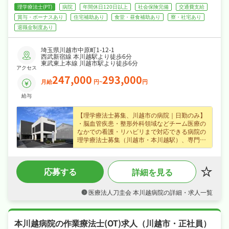
理学療法士(PT)
病院
年間休日120日以上
社会保険完備
交通費支給
賞与・ボーナスあり
住宅補助あり
食堂・昼食補助あり
寮・社宅あり
退職金制度あり
埼玉県川越市中原町1-12-1
西武新宿線 本川越駅より徒歩6分
東武東上本線 川越市駅より徒歩6分
アクセス
247,000
293,000
月給
円~
円
給与
【理学療法士募集、川越市の病院｜日勤のみ】
・脳血管疾患・整形外科領域などチーム医療の
なかでの看護・リハビリまで対応できる病院の
理学療法士募集（川越市・本川越駅）、専門性
を存分に発揮できます♪
・正社員で月給24.7〜29.3万円、賞与年2回・
住宅手当・家族手当など各種手当・昇給ありな
応募する
詳細を見る
ど好待遇で、あなたの経験を正当に評価します
♪
・日勤のみ、年末年始休暇・誕生日休暇など長
医療法人刀圭会 本川越病院の詳細・求人一覧
期休暇も取りやすくプライベートも大切にしな
がら働けます♪
・社会保険完備、退職金制度あり、住宅補助・
本川越病院の作業療法士(OT)求人（川越市・正社員）
社宅制度ありなど福利厚生も充実、はじめての