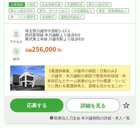
きる職場です◎
正看護師
病院
社会保険完備
交通費支給
駅から徒歩5分
駅から徒歩10分
賞与・ボーナスあり
住宅補助あり
食堂・昼食補助あり
車・バイク通勤可
未経験可
退職金制度あり
埼玉県川越市中原町1-12-1
西武新宿線 本川越駅より徒歩6分
東武東上本線 川越市駅より徒歩6分
アクセス
256,000
月給
円~
給与
【看護師募集、川越市の病院｜日勤のみ】
・川越市・本川越駅の病院で整形外科領域・外
来対応などチーム医療のなかでの看護・リハビ
リに携わる看護師求人、資格を活かせるこの環
境で新たな一歩を踏み出しませんか？
・賞与年2回・住宅手当・家族手当・夜勤手当
など各種手当・昇給ありなど好待遇で、月給
応募する
詳細を見る
25.6万円〜の正社員求人、あなたの経験を正当
に評価します♪
・年末年始休暇など長期休暇も取りやすく4週8
医療法人刀圭会 本川越病院の詳細・求人一覧
休・年間休日112日なので、日勤のみでご家庭
や趣味との両立もしやすい職場です♪
・社会保険完備、退職金制度あり、住宅補助・
社宅制度ありと手厚く、腰を据えて長く活躍で