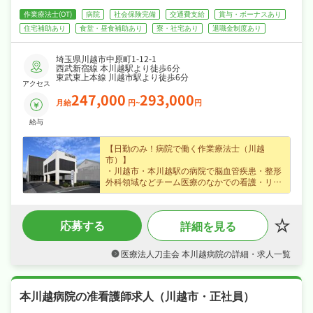
方も安心して飛び込める職場です♪
作業療法士(OT)
病院
社会保険完備
交通費支給
賞与・ボーナスあり
住宅補助あり
食堂・昼食補助あり
寮・社宅あり
退職金制度あり
埼玉県川越市中原町1-12-1
西武新宿線 本川越駅より徒歩6分
東武東上本線 川越市駅より徒歩6分
アクセス
247,000
293,000
月給
円~
円
給与
【日勤のみ！病院で働く作業療法士（川越
市）】
・川越市・本川越駅の病院で脳血管疾患・整形
外科領域などチーム医療のなかでの看護・リハ
ビリに携わる作業療法士求人、あなたの経験を
活かして地域医療・介護を支えてみませんか？
・賞与年2回・住宅手当・家族手当など各種手
応募する
詳細を見る
当・昇給ありなど好待遇で、月給24.7〜29.3万
円の正社員求人、あなたの経験を正当に評価し
ます☆
医療法人刀圭会 本川越病院の詳細・求人一覧
・年末年始休暇・誕生日休暇など長期休暇も取
りやすく日勤のみなので、ご家庭や趣味との両
立もしやすい職場です☆
本川越病院の准看護師求人（川越市・正社員）
・社会保険完備、退職金制度あり、住宅補助・
社宅制度ありで、あなたの「働きたい」を全力