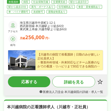
でサポートします☆
准看護師
病院
社会保険完備
交通費支給
駅から徒歩5分
駅から徒歩10分
賞与・ボーナスあり
住宅補助あり
食堂・昼食補助あり
車・バイク通勤可
未経験可
退職金制度あり
埼玉県川越市中原町1-12-1
西武新宿線 本川越駅より徒歩6分
東武東上本線 川越市駅より徒歩6分
アクセス
256,000
月給
円~
給与
【川越市の病院で准看護師｜日勤のみが嬉しい
正社員求人】
・整形外科領域・外来対応などチーム医療のな
かでの看護・リハビリまで対応できる病院の准
看護師募集（川越市・本川越駅）、経験不問な
ので安心してスタートできます◎
・賞与年2回・住宅手当・家族手当・夜勤手当
応募する
詳細を見る
など各種手当・昇給ありなど好待遇で、月給
25.6万円〜の正社員求人、安定した収入を目指
せます◎
医療法人刀圭会 本川越病院の詳細・求人一覧
・日勤のみで4週8休・年間休日112日でメリハ
リよく働け、年末年始休暇など長期休暇も取り
やすくワークライフバランスも抜群◎
本川越病院の正看護師求人（川越市・正社員）
・社会保険完備、退職金制度あり、住宅補助・
社宅制度ありと手厚く、腰を据えて長く活躍で