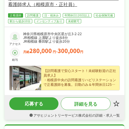
看護師求人（相模原市・正社員）
正看護師
訪問看護
日・祝休み
年間休日120日以上
社会保険完備
駅から徒歩10分
インセンティブあり
未経験可
神奈川県相模原市中央区星が丘3-2-22
JR相模線 上溝駅より徒歩8分
JR相模線 番田駅より徒歩20分
アクセス
280,000
300,000
月給
円~
円
給与
【訪問看護で安心スタート！未経験歓迎の正社
員求人】
・相模原中央の訪問看護リハビリステーション
で正看護師を募集。日勤のみ＆年間休日125日
でプライベートも充実！
・月給28万以上に加え、訪問インセンティブも
支給。収入アップを目指せます！
応募する
詳細を見る
・訪問看護未経験でも同行訪問でしっかりサポ
ート。書類は事務スタッフが対応し残業ほぼな
しの働きやすさ！
アサヒジェントリーサービス株式会社の詳細・求人一覧