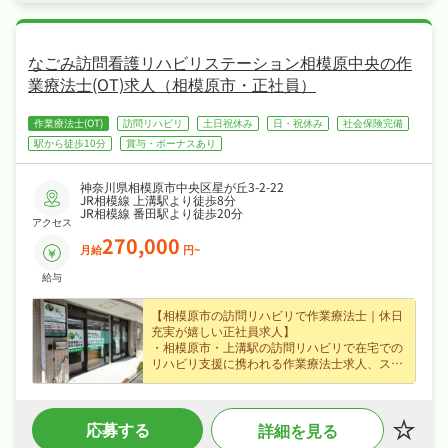
・社会保険完備と手厚く、腰を据えて長く活躍
できる職場です♪
なごみ訪問看護リハビリステーション相模原中央の作
業療法士(OT)求人（相模原市・正社員）
作業療法士(OT)
訪問リハビリ
土日祝休み
日・祝休み
社会保険完備
駅から徒歩10分
賞与・ボーナスあり
神奈川県相模原市中央区星が丘3-2-22
JR相模線 上溝駅より徒歩8分
JR相模線 番田駅より徒歩20分
アクセス
270,000
月給
円~
給与
【相模原市の訪問リハビリで作業療法士｜休日
充実が嬉しい正社員求人】
・相模原市・上溝駅の訪問リハビリで在宅での
リハビリ支援に携われる作業療法士求人、スキ
ルを活かして活躍できます！
・賞与あり・昇給ありなど好待遇で、月給27万
円〜の正社員求人、長期的に安定したキャリア
応募する
詳細を見る
を築けます！
・土日祝休み、日勤のみで夏季休暇・年末年始