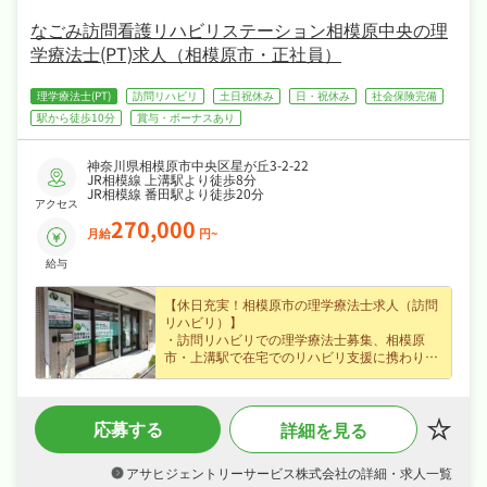
なごみ訪問看護リハビリステーション相模原中央の理
学療法士(PT)求人（相模原市・正社員）
理学療法士(PT)
訪問リハビリ
土日祝休み
日・祝休み
社会保険完備
駅から徒歩10分
賞与・ボーナスあり
神奈川県相模原市中央区星が丘3-2-22
JR相模線 上溝駅より徒歩8分
JR相模線 番田駅より徒歩20分
アクセス
270,000
月給
円~
給与
【休日充実！相模原市の理学療法士求人（訪問
リハビリ）】
・訪問リハビリでの理学療法士募集、相模原
市・上溝駅で在宅でのリハビリ支援に携わり専
門性を存分に発揮できます♪
・賞与あり・昇給ありなど好待遇で、月給27万
円〜の正社員求人、長期的に安定したキャリア
応募する
詳細を見る
を築けます♪
・日勤のみで土日祝休みでメリハリよく働け、
夏季休暇・年末年始休暇・GWなど長期休暇も
アサヒジェントリーサービス株式会社の詳細・求人一覧
取りやすくワークライフバランスも抜群♪