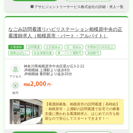
休暇・GWなど長期休暇も取りやすくプライベ
アサヒジェントリーサービス株式会社の詳細・求人一覧
ートも大切にしながら働けます！
・社会保険完備など福利厚生も充実、はじめて
の方も安心して飛び込める職場です！
なごみ訪問看護リハビリステーション相模原中央の正
看護師求人（相模原市・パート・アルバイト）
正看護師
訪問看護
土日祝休み
日・祝休み
年間休日120日以上
残業ほぼなし
社会保険完備
車・バイク通勤可
未経験可
神奈川県相模原市中央区星が丘3-2-22
JR相模線 上溝駅より徒歩8分
JR相模線 番田駅より徒歩20分
アクセス
2,000
時給
円~
給与
【看護師募集、相模原市の訪問看護｜高時給】
・相模原市・上溝駅の訪問看護で在宅での療養
支援に携われる看護師求人、はじめての方も歓
迎なので安心してスタートできます！
・時給2,000円のパート・アルバイト求人、効
率よく収入を得られます！
・シフト制でメリハリよく働け、ワークライフ