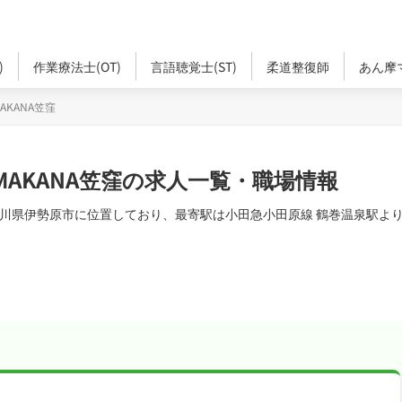
)
作業療法士(OT)
言語聴覚士(ST)
柔道整復師
あん摩
KANA笠窪
AKANA笠窪の求人一覧・職場情報
奈川県伊勢原市に位置しており、最寄駅は小田急小田原線 鶴巻温泉駅よ