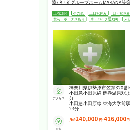
障がい者グループホームMAKANA
正看護師
その他
土日祝休み
日・祝休み
賞与・ボーナスあり
車・バイク通勤可
未
神奈川県伊勢原市笠窪320番
小田急小田原線 鶴巻温泉駅よ
分
アクセス
小田急小田原線 東海大学前
23分
240,000
416,000
月給
円~
円
給与