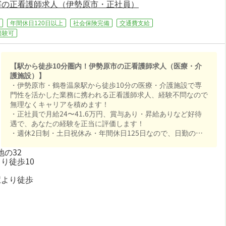
笠窪の正看護師求人（伊勢原市・正社員）
年間休日120日以上
社会保険完備
交通費支給
経験可
【駅から徒歩10分圏内！伊勢原市の正看護師求人（医療・介
護施設）】
・伊勢原市・鶴巻温泉駅から徒歩10分の医療・介護施設で専
門性を活かした業務に携われる正看護師求人、経験不問なので
無理なくキャリアを積めます！
・正社員で月給24〜41.6万円、賞与あり・昇給ありなど好待
遇で、あなたの経験を正当に評価します！
・週休2日制・土日祝休み・年間休日125日なので、日勤のみ
でご家庭や趣味との両立もしやすい職場です！
地の32
・社会保険完備と手厚く、腰を据えて長く活躍できる職場で
り徒歩10
す！
駅より徒歩