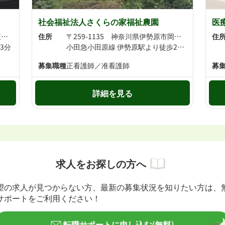
社会福祉法人さくらの家福祉農園
医
〒259-1133 神奈川県伊勢原市東大竹1-367-8
住所
〒259-1135 神奈川県伊勢原市岡崎6940-2
住
3分
小田急小田原線 伊勢原駅より徒歩20分
募集職種
正看護師／准看護師
募
詳細を見る
求人をお探しの方へ
望の求人が見つからない方、最新の募集状況を知りたい方は、
サポートをご利用ください！
転職サポートに申し込む(無料)