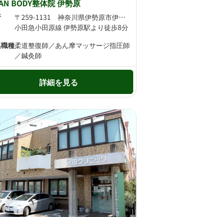
TAN BODY整体院 伊勢原
所
〒259-1131 神奈川県伊勢原市伊勢原2丁目8-25 大田屋店舗101
小田急小田原線 伊勢原駅より徒歩8分
集職種
柔道整復師／あん摩マッサージ指圧師
／鍼灸師
詳細を見る