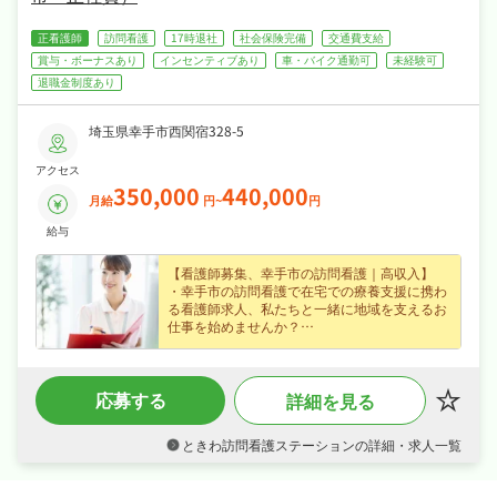
正看護師
訪問看護
17時退社
社会保険完備
交通費支給
賞与・ボーナスあり
インセンティブあり
車・バイク通勤可
未経験可
退職金制度あり
埼玉県幸手市西関宿328-5
アクセス
350,000
440,000
月給
円~
円
給与
【看護師募集、幸手市の訪問看護｜高収入】
・幸手市の訪問看護で在宅での療養支援に携わ
る看護師求人、私たちと一緒に地域を支えるお
仕事を始めませんか？
・正社員募集で月給35〜44万円という好条件、
賞与あり・資格手当・皆勤手当など各種手当・
昇給ありなど好待遇で、長期的に安定したキャ
応募する
詳細を見る
リアを築けます☆
・4週8休・年間休日110日、夏季休暇・年末年
始休暇・誕生日休暇など長期休暇も取りやすく
ときわ訪問看護ステーションの詳細・求人一覧
日勤のみでオンオフを切り替えて長く続けられ
る環境です☆
・社会保険完備、退職金制度あり、車通勤OK