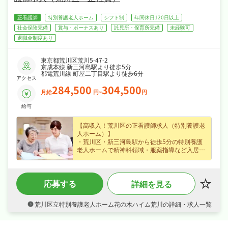
正看護師
特別養護老人ホーム
シフト制
年間休日120日以上
社会保険完備
賞与・ボーナスあり
託児所・保育所完備
未経験可
退職金制度あり
東京都荒川区荒川5-47-2
京成本線 新三河島駅より徒歩5分
都電荒川線 町屋二丁目駅より徒歩6分
アクセス
284,500
304,500
月給
円~
円
給与
【高収入！荒川区の正看護師求人（特別養護老
人ホーム）】
・荒川区・新三河島駅から徒歩5分の特別養護
老人ホームで精神科領域・服薬指導など入居者
様のケア・機能訓練に携われる正看護師求人、
経験不問でじっくり成長できます☆
・正社員募集で月給28.4〜30.4万円という好条
応募する
詳細を見る
件、賞与年2回・資格手当・家族手当・役職手
当など各種手当・昇給ありなど好待遇で、あな
たの経験を正当に評価します☆
荒川区立特別養護老人ホーム花の木ハイム荒川の詳細・求人一覧
・週休2日制・年間休日122日、日勤のみで夏季
休暇など長期休暇も取りやすくプライベートも
大切にしながら働けます☆