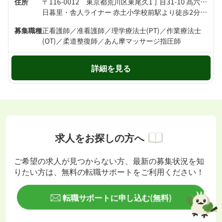
住所
〒116-0012 東京都荒川区東尾久1丁目31-10 髙六商事ビル1階
日暮里・舎人ライナー 赤土小学校前駅より徒歩2分 京成本線 新三河島駅より徒歩8分
募集職種
正看護師／准看護師／理学療法士(PT)／作業療法士
(OT)／柔道整復師／あん摩マッサージ指圧師
詳細を見る
求人をお探しの方へ
ご希望の求人が見つからない方、最新の募集状況を知
りたい方は、無料の転職サポートをご利用ください！
転職サポートに申し込む(無料)