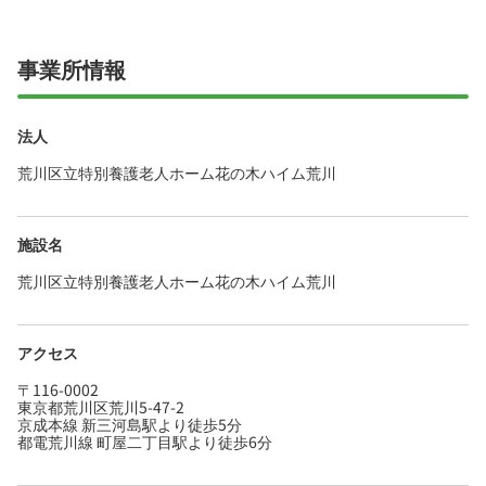
・社会保険完備、退職金制度あり、託児・保育
サポートありと手厚く、腰を据えて長く活躍で
きる職場です☆
事業所情報
法人
荒川区立特別養護老人ホーム花の木ハイム荒川
施設名
荒川区立特別養護老人ホーム花の木ハイム荒川
アクセス
〒116-0002
東京都荒川区荒川5-47-2
京成本線 新三河島駅より徒歩5分
都電荒川線 町屋二丁目駅より徒歩6分