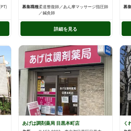
T)
募集職種
柔道整復師／あん摩マッサージ指圧師
募
／鍼灸師
詳細を見る
あげは調剤薬局 目黒本町店
く