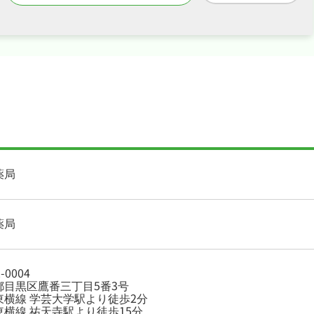
薬局
薬局
-0004
都目黒区鷹番三丁目5番3号
東横線 学芸大学駅より徒歩2分
東横線 祐天寺駅より徒歩15分