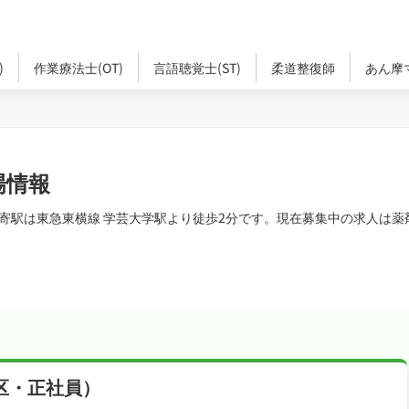
)
作業療法士(OT)
言語聴覚士(ST)
柔道整復師
あん摩
場情報
寄駅は東急東横線 学芸大学駅より徒歩2分です。現在募集中の求人は薬
区・正社員）