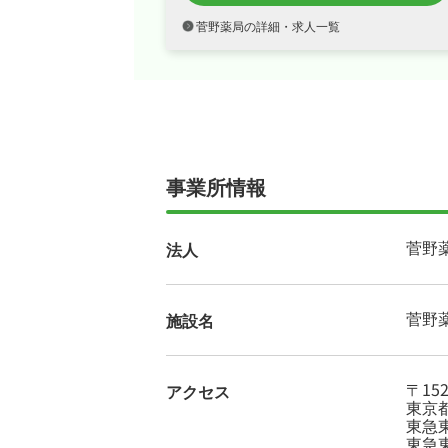
菅野薬局の詳細・求人一覧
事業所情報
菅野
法人
菅野
施設名
〒152
アクセス
東京
東急
東急