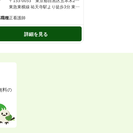
所
〒153-0053 東京都目黒区五本木2丁目15-9 秀永ビル1F
東急東横線 祐天寺駅より徒歩3分 東急東横線 学芸大学駅より徒歩12分
集職種
正看護師
詳細を見る
無料の