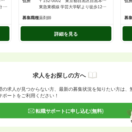
〒152-0003 東京都目黒区碑文谷四丁目18番11号1階
住所
〒152-0002 東京都目黒区目黒本町1丁目14-4
住
東急東横線 都立大学駅より徒歩7分 東急東横線 学芸大学駅より徒歩13分
東急東横線 学芸大学駅より徒歩12分 東急東横線 祐天寺駅より徒歩14分
募集職種
薬剤師
募
詳細を見る
求人をお探しの方へ
望の求人が見つからない方、最新の募集状況を知りたい方は、
サポートをご利用ください！
転職サポートに申し込む(無料)