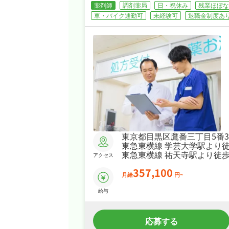
薬剤師
調剤薬局
日・祝休み
残業ほぼな
車・バイク通勤可
未経験可
退職金制度あ
東京都目黒区鷹番三丁目5番
東急東横線 学芸大学駅より徒
東急東横線 祐天寺駅より徒歩
アクセス
357,100
月給
円~
給与
応募する