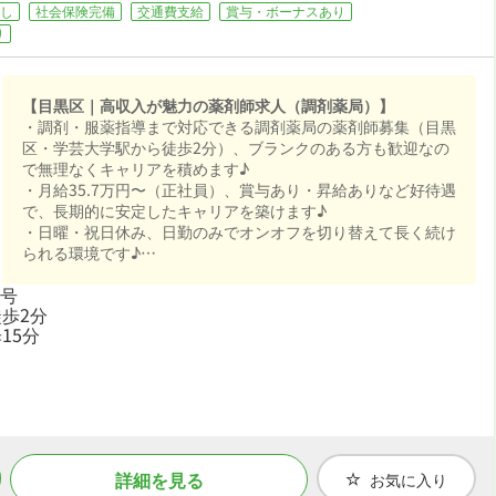
し
社会保険完備
交通費支給
賞与・ボーナスあり
り
【目黒区｜高収入が魅力の薬剤師求人（調剤薬局）】
・調剤・服薬指導まで対応できる調剤薬局の薬剤師募集（目黒
区・学芸大学駅から徒歩2分）、ブランクのある方も歓迎なの
で無理なくキャリアを積めます♪
・月給35.7万円〜（正社員）、賞与あり・昇給ありなど好待遇
で、長期的に安定したキャリアを築けます♪
・日曜・祝日休み、日勤のみでオンオフを切り替えて長く続け
られる環境です♪
・社会保険完備、退職金制度ありと手厚く、腰を据えて長く活
3号
躍できる職場です♪
歩2分
15分
詳細を見る
お気に入り