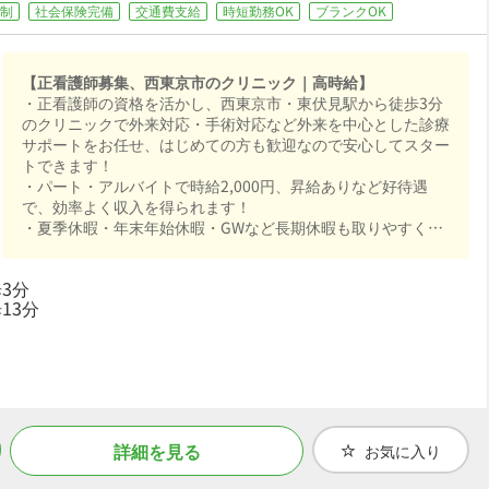
制
社会保険完備
交通費支給
時短勤務OK
ブランクOK
【正看護師募集、西東京市のクリニック｜高時給】
・正看護師の資格を活かし、西東京市・東伏見駅から徒歩3分
のクリニックで外来対応・手術対応など外来を中心とした診療
サポートをお任せ、はじめての方も歓迎なので安心してスター
トできます！
・パート・アルバイトで時給2,000円、昇給ありなど好待遇
で、効率よく収入を得られます！
・夏季休暇・年末年始休暇・GWなど長期休暇も取りやすくシ
フト制・日曜・祝日休みなので、時短勤務相談可でご家庭や趣
味との両立もしやすい職場です！
3分
・社会保険完備、制服貸与など福利厚生も充実、はじめての方
13分
も安心して飛び込める職場です！
詳細を見る
お気に入り