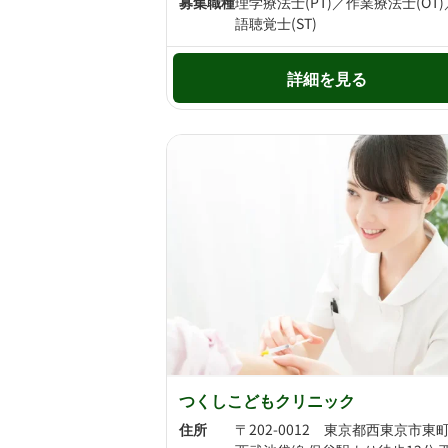
募集職種
理学療法士(PT)／作業療法士(OT
語聴覚士(ST)
詳細を見る
つくしこどもクリニック
住所