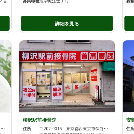
)／言
募集職種
理学療法士(PT)
募
詳細を見る
柳沢駅前接骨院
安
〒202-0012 東京都西東京市東町六丁目6番10号 西東京メディカルモールA区分
住所
〒202-0015 東京都西東京市保谷町3-12-14
住