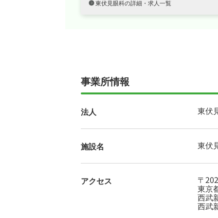
東伏見眼科の詳細・求人一覧
事業所情報
東伏
法人
東伏
施設名
〒202
アクセス
東京都
西武
西武