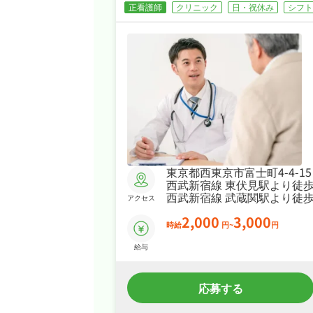
正看護師
クリニック
日・祝休み
シフト
東京都西東京市富士町4-4-15
西武新宿線 東伏見駅より徒歩
西武新宿線 武蔵関駅より徒歩
アクセス
2,000
3,000
時給
円~
円
給与
応募する