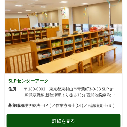
SLPセンターアーク
住所
〒189-0002 東京都東村山市青葉町3-9-33 SLPセンターアーク
JR武蔵野線 新秋津駅より徒歩13分 西武池袋線 秋津駅より徒歩13分
募集職種
理学療法士(PT)／作業療法士(OT)／言語聴覚士(ST)
詳細を見る