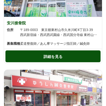
安川接骨院
住所
〒189-0003 東京都東村山市久米川町4丁目3-39
西武新宿線・西武西武園線・西武国分寺線 東村山駅より徒歩8分 西武新宿線 久米川駅より徒歩15分
募集職種
柔道整復師／あん摩マッサージ指圧師／鍼灸師
詳細を見る