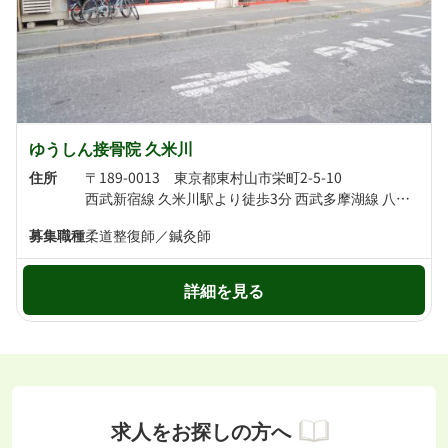
ゆうしん接骨院 久米川
住所
〒189-0013 東京都東村山市栄町2-5-10
西武新宿線 久米川駅より徒歩3分 西武多摩湖線 八坂駅より徒歩9分
募集職種
柔道整復師／鍼灸師
詳細を見る
求人をお探しの方へ