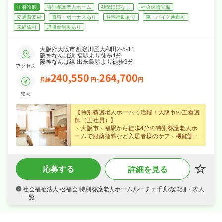
正看護師
特別養護老人ホーム
残業ほぼなし
社会保険完備
交通費支給
賞与・ボーナスあり
住宅補助あり
車・バイク通勤可
未経験可
退職金制度あり
大阪府大阪市西淀川区大和田2-5-11
阪神なんば線 福駅より徒歩4分
阪神なんば線 出来島駅より徒歩9分
アクセス
240,550
264,700
月給
円~
円
給与
【特別養護老人ホームで活躍！大阪市の正看護
師（正社員）】
・大阪市・福駅から徒歩4分の特別養護老人ホ
ームで服薬指導など入居者様のケア・機能訓練
に携われる正看護師求人、ブランクのある方も
歓迎でじっくり成長できます◎
・賞与年2回・住宅手当・扶養手当など各種手
応募する
詳細を見る
当・昇給ありなど好待遇で、月給24.1〜26.5万
円の正社員求人、腰を据えて長く活躍できます
◎
社会福祉法人 松福会 特別養護老人ホームルーチェ千舟の詳細・求人
・日勤のみで4週8休・年間休日107日でメリハ
一覧
リよく働け、夏季休暇・年末年始休暇など長期
休暇も取りやすくワークライフバランスも抜群
◎