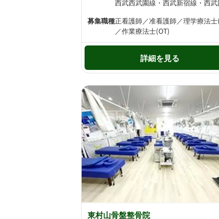
募集職種
正看護師／准看護師／理学療法士(P
／作業療法士(OT)
詳細を見る
東村山骨盤整骨院