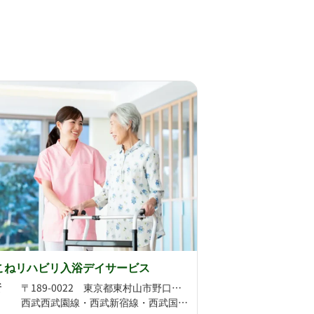
こねリハビリ入浴デイサービス
所
〒189-0022 東京都東村山市野口町2丁目13番地78 ハシバハイツ1F
西武西武園線・西武新宿線・西武国分寺線 東村山駅より徒歩5分 西武新宿線 久米川駅より徒歩16分