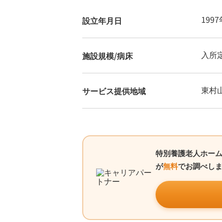
199
設立年月日
入所
施設規模/病床
東村
サービス提供地域
特別養護老人ホーム
が
無料
でお調べし