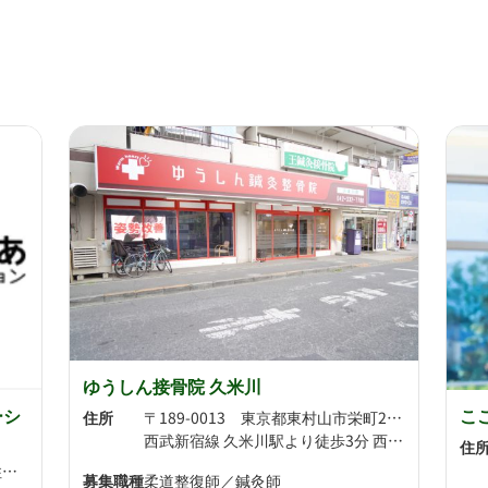
ゆうしん接骨院 久米川
ーシ
こ
住所
〒189-0013 東京都東村山市栄町2-5-10
西武新宿線 久米川駅より徒歩3分 西武多摩湖線 八坂駅より徒歩9分
住
〒189-0023 東京都東村山市美住町2-3-13
募集職種
柔道整復師／鍼灸師