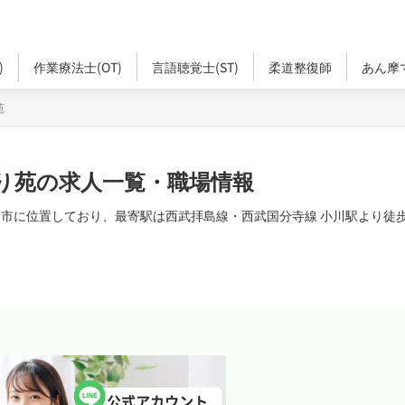
)
作業療法士(OT)
言語聴覚士(ST)
柔道整復師
あん摩
苑
り苑の求人一覧・職場情報
山市に位置しており、最寄駅は西武拝島線・西武国分寺線 小川駅より徒歩