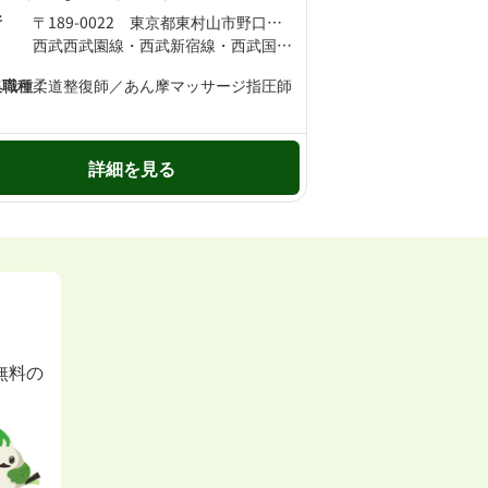
所
〒189-0022 東京都東村山市野口町1-11-2
西武西武園線・西武新宿線・西武国分寺線 東村山駅より徒歩3分 西武新宿線 久米川駅より徒歩19分
集職種
柔道整復師／あん摩マッサージ指圧師
詳細を見る
無料の