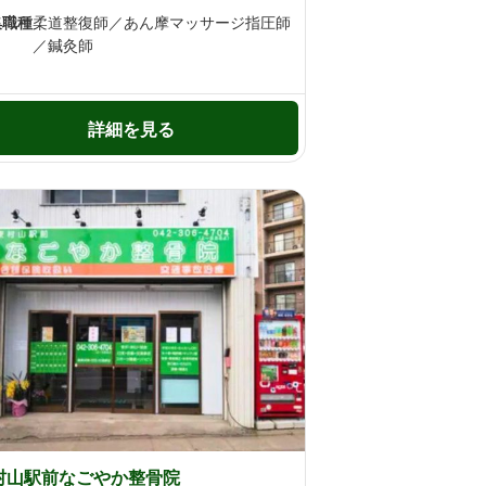
集職種
柔道整復師／あん摩マッサージ指圧師
／鍼灸師
詳細を見る
村山駅前なごやか整骨院