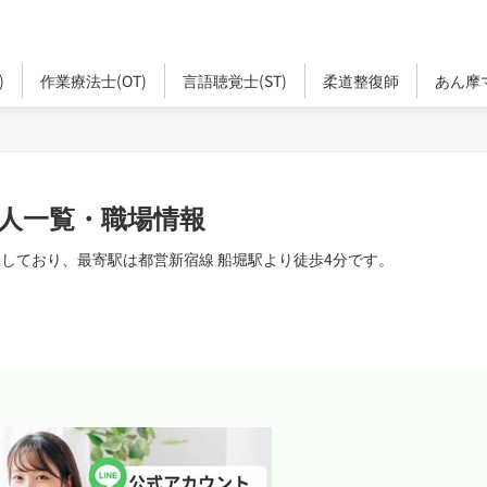
)
作業療法士(OT)
言語聴覚士(ST)
柔道整復師
あん摩
の求人一覧・職場情報
位置しており、最寄駅は都営新宿線 船堀駅より徒歩4分です。