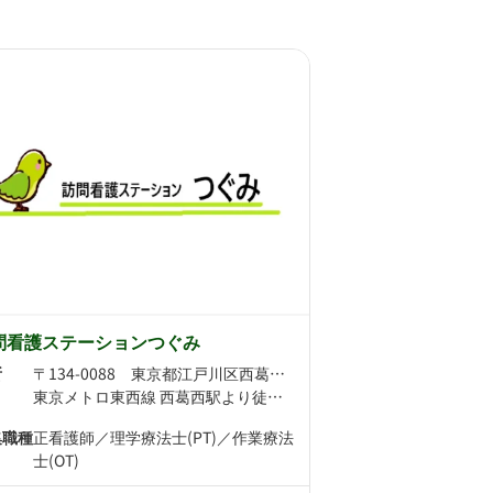
問看護ステーションつぐみ
所
〒134-0088 東京都江戸川区西葛西3-3-13
東京メトロ東西線 西葛西駅より徒歩14分
集職種
正看護師／理学療法士(PT)／作業療法
士(OT)