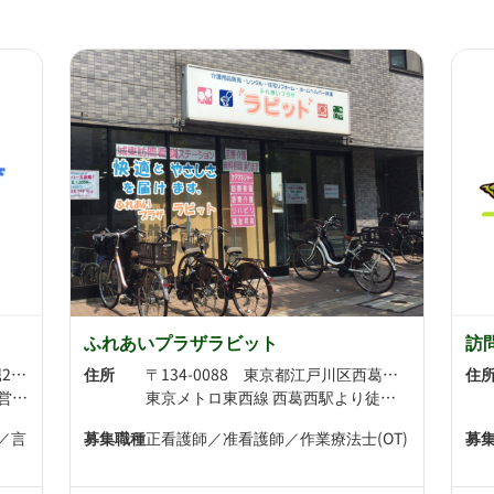
ふれあいプラザラビット
訪
〒134-0091 東京都江戸川区船堀2-18-5
住所
〒134-0088 東京都江戸川区西葛西3-22-15
住
都営新宿線 船堀駅より徒歩5分 都営新宿線 東大島駅より徒歩20分
東京メトロ東西線 西葛西駅より徒歩3分 東京メトロ東西線 葛西駅より徒歩16分
)／言
募集職種
正看護師／准看護師／作業療法士(OT)
募