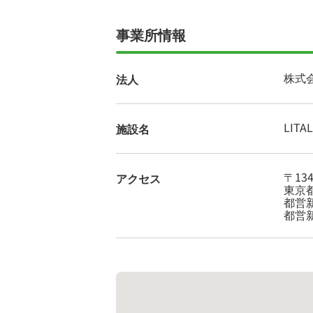
事業所情報
株式会
法人
LIT
施設名
〒134
アクセス
東京都
都営
都営